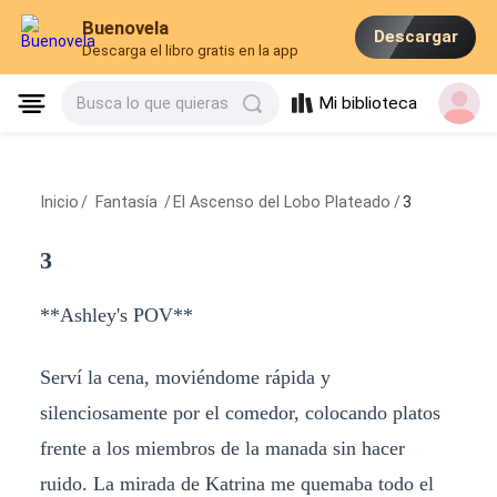
Buenovela
Descargar
Descarga el libro gratis en la app
Mi biblioteca
Busca lo que quieras
Inicio
/
Fantasía
/
El Ascenso del Lobo Plateado
/
3
3
**Ashley's POV**
Serví la cena, moviéndome rápida y
silenciosamente por el comedor, colocando platos
frente a los miembros de la manada sin hacer
ruido. La mirada de Katrina me quemaba todo el