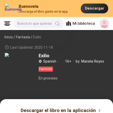
Buenovela
Descargar
Descarga el libro gratis en la app
Mi biblioteca
Busca lo que quieras
Inicio /
Fantasía
/
Exilio
Last Updated: 2025-11-18
Exilio
Spanish
·
16+
·
by: Mariela Reyes
Fantasía
En proceso
Descargar el libro en la aplicación