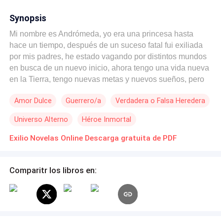
Synopsis
Mi nombre es Andrómeda, yo era una princesa hasta
hace un tiempo, después de un suceso fatal fui exiliada
por mis padres, he estado vagando por distintos mundos
en busca de un nuevo inicio, ahora tengo una vida nueva
en la Tierra, tengo nuevas metas y nuevos sueños, pero
debo volver a enfrentar mi destino, aunque esto me lleve
Amor Dulce
Guerrero/a
Verdadera o Falsa Heredera
a la muerte. Exilio narra una historia de magia y
dimensiones ocultas donde la protagonista debe tomar
Universo Alterno
Héroe Inmortal
decisiones que afectaran el destino de todos. Libro 1 de 3
Exilio Novelas Online Descarga gratuita de PDF
Comparitr los libros en: