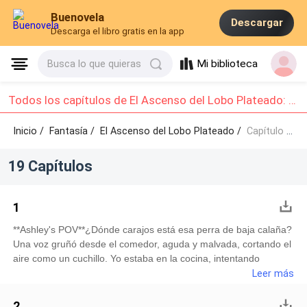
Buenovela
Descargar
Descarga el libro gratis en la app
Mi biblioteca
Busca lo que quieras
Todos los capítulos de El Ascenso del Lobo Plateado: Capítulo 1 - Capítulo 10
Inicio /
Fantasía
/
El Ascenso del Lobo Plateado /
Capítulo 1 - Capítulo 10
19 Capítulos
1
**Ashley's POV**¿Dónde carajos está esa perra de baja calaña?
Una voz gruñó desde el comedor, aguda y malvada, cortando el
aire como un cuchillo. Yo estaba en la cocina, intentando
estabilizarme, agarrando los bordes de una gran bandeja de
Leer más
madera cargada con platos humeantes de comida. Mis manos
temblaban, y lo odiaba —odiaba cómo sus palabras
2