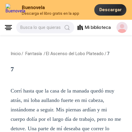
Buenovela
Descargar
Descarga el libro gratis en la app
Mi biblioteca
Busca lo que quieras
Inicio
/
Fantasía
/
El Ascenso del Lobo Plateado
/
7
7
Corrí hasta que la casa de la manada quedó muy
atrás, mi loba aullando fuerte en mi cabeza,
instándome a seguir. Mis piernas ardían y mi
cuerpo dolía por el largo día de trabajo, pero no me
detuve. Una parte de mí deseaba que correr lo