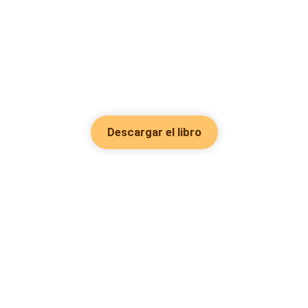
Descargar el libro
Hot Genres
Romance
Recursos
Hombre lobo
Palabras clave
Redes Sociales