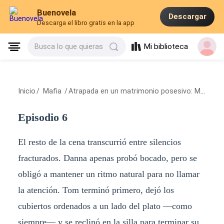
Buenovela
Descargar
Descarga el libro gratis en la app
Mi biblioteca
Busca lo que quieras
Inicio
/
Mafia
/
Atrapada en un matrimonio posesivo: Mi marido es un mafioso
Episodio 6
El resto de la cena transcurrió entre silencios
fracturados. Danna apenas probó bocado, pero se
obligó a mantener un ritmo natural para no llamar
la atención. Tom terminó primero, dejó los
cubiertos ordenados a un lado del plato —como
siempre— y se reclinó en la silla para terminar su