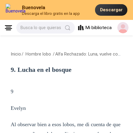
Buenovela
Descargar
Descarga el libro gratis en la app
Mi biblioteca
Busca lo que quieras
Inicio
/
Hombre lobo
/
Alfa Rechazado: Luna, vuelve con mis cachorros
9. Lucha en el bosque
9
Evelyn
Al observar bien a esos lobos, me di cuenta de que