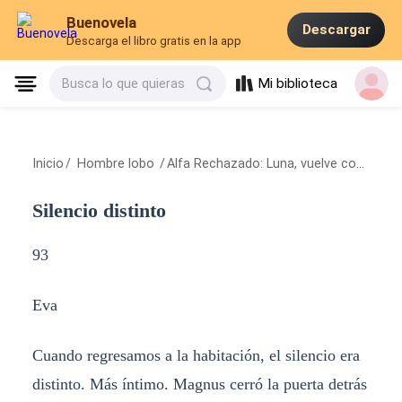
Buenovela
Descargar
Descarga el libro gratis en la app
Mi biblioteca
Busca lo que quieras
Inicio
/
Hombre lobo
/
Alfa Rechazado: Luna, vuelve con mis cachorros
Silencio distinto
93
Eva
Cuando regresamos a la habitación, el silencio era
distinto. Más íntimo. Magnus cerró la puerta detrás