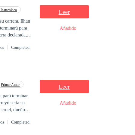
 Instantáneo
Leer
 terminará para
Añadido
erra declarada,
el corazón roto.
dos
Completed
Primer Amor
Leer
a para terminar
reyó sería su
Añadido
 cruel, dueño
oportunidad para
dos
Completed
 Allí sacará su
espués conocerá a