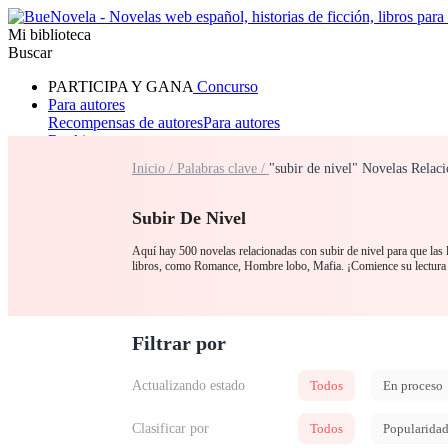
Mi biblioteca
Buscar
PARTICIPA Y GANA
Concurso
Para autores
Recompensas de autores
Para autores
Ranking
Navegar
Inicio /
Palabras clave /
"subir de nivel" Novelas Relac
Novelas
Cuentos Cortos
Todos
Romance
Hombre lobo
Mafia
Sistema
Fantasía
Urbano
LG
Subir De Nivel
Aquí hay 500 novelas relacionadas con subir de nivel para que las l
libros, como Romance, Hombre lobo, Mafia. ¡Comience su lectura
Filtrar por
Actualizando estado
Todos
En proceso
Clasificar por
Todos
Popularida