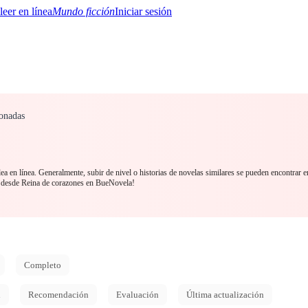
Mundo ficción
Iniciar sesión
ionadas
BTQ+
YA/TEEN
Paranormal
Misterio/Thriller
Oriental
Juegos
Historia
MM
ea en línea. Generalmente, subir de nivel o historias de novelas similares se pueden encontrar 
 desde Reina de corazones en BueNovela!
Completo
d
Recomendación
Evaluación
Última actualización