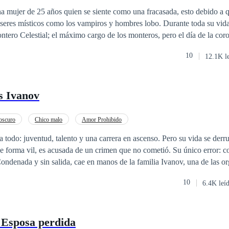
 mujer de 25 años quien se siente como una fracasada, esto debido a q
seres místicos como los vampiros y hombres lobo. Durante toda su vida
ntero Celestial; el máximo cargo de los monteros, pero el día de la cor
 título y no ella. Después de la humillación y de haber sufrido un recha
10
12.1K l
que siempre estuvo enamorada, Viviana decide escapar del clan de los 
 normal. Ahora, cuatro años después, en la cúspide de la decadencia d
 volver con los monteros para el funeral del padre de Viviana. Ahora Viviana se
s Ivanov
sa muerte de su padre, debe descubrir qué ser sobrenatural lo asesinó y 
un atractivo vampiro u hombre lobo llegue para confundirla y hacerle c
ensaba.
oscuro
Chico malo
Amor Prohibido
a todo: juventud, talento y una carrera en ascenso. Pero su vida se der
de forma vil, es acusada de un crimen que no cometió. Su único error: co
 del mundo. Allí, oculta bajo una nueva identidad, conoce a Mijail Iva
10
6.4K leí
ite entre el placer y
a ama. Pero también la destruye. En un mundo donde el amor se paga con
ad es un lujo y la venganza una ley, Camila y Mijail lucharán contra sí
 Esposa perdida
 tan oscuro como inevitable. Porque cuando el amor nace en el infierno,