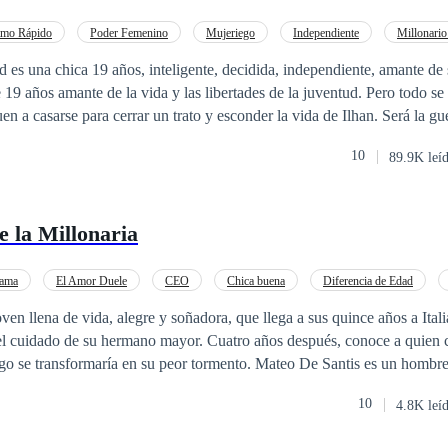
tmo Rápido
Poder Femenino
Mujeriego
Independiente
Millonario
CEO
Contemporánea
Matrimonio por Contrato
, independiente, amante de su carrera. Ilhan
19 años amante de la vida y las libertades de la juventud. Pero todo se
en a casarse para cerrar un trato y esconder la vida de Ilhan. Será la gu
vorcio y uno de ellos se dé cuenta que se enamoró, y el otro se vaya con 
10
89.9K leí
se luego de terminar con su matrimonio?
 la Millonaria
ama
El Amor Duele
CEO
Chica buena
Diferencia de Edad
ven llena de vida, alegre y soñadora, que llega a sus quince años a Itali
o el cuidado de su hermano mayor. Cuatro años después, conoce a quien c
ego se transformaría en su peor tormento. Mateo De Santis es un hombre
tos acerca de su vida. Pero cuando conoce a Vania, siente que hay una 
10
4.8K leí
 le juega una mala pasada y cree que la mujer a la cual ama, le es infiel.
 todo lo bueno en su vida. Pero como todo se paga en esta vida, años d