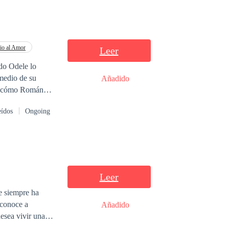
io al Amor
Leer
do Odele lo
 medio de su
Añadido
ndona sabiendo
eídos
Ongoing
ctos y sin hablar
mal que le
Leer
ue siempre ha
 conoce a
Añadido
esea vivir una
lo Larsson un