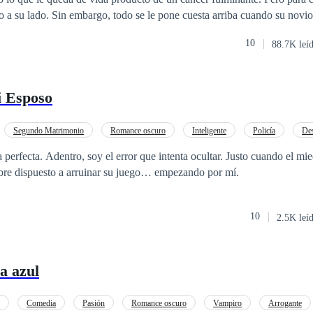
io a su lado. Sin embargo, todo se le pone cuesta arriba cuando su novio
e perder la casa que su madre hipotecó para pagar sus estudios. Sola, si
10
88.7K leí
 con el anuncio en un diario electrónico que le llama la atención y deci
está dispuesta a todo. Así es como conoce a Jack Gosling, un important
ujer que alquile su vientre para tener un heredero a través de inseminaci
 Esposo
o son lo suyo. Arisco, frío, calculador y hasta cruel, se encontrará con
ar de las cosas que le suceden. Querrá protegerla y apoyarla en todo, con
ue una verdad sale a la luz y ahora querrá poseerla por razones muy di
Segundo Matrimonio
Romance oscuro
Inteligente
Policía
Des
al tiempo que cobra venganza y se enamora de una mujer opuesta a él?
rohibido
Embarazo
 perfecta. Adentro, soy el error que intenta ocultar. Justo cuando el mi
mbre dispuesto a arruinar su juego… empezando por mí.
10
2.5K leí
a azul
Comedia
Pasión
Romance oscuro
Vampiro
Arrogante