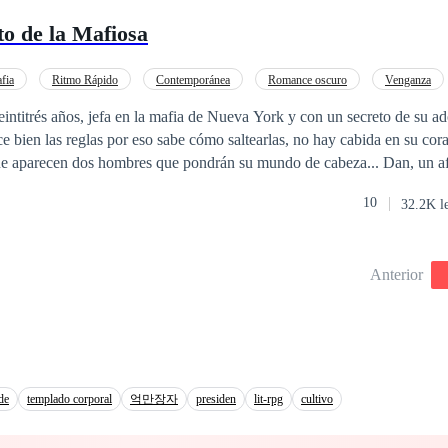
ujer que le hará pagar todo el daño que le causó al amor y que se encar
o de la Mafiosa
ara dejarlo caer a la tierra… Hera Samaras. ¿Podrá Mateo pagar sus crím
OR: Adaptación autorizada de Tu Cruel Amor.
fia
Ritmo Rápido
Contemporánea
Romance oscuro
Venganza
ecreto
eintitrés años, jefa en la mafia de Nueva York y con un secreto de su a
 bien las reglas por eso sabe cómo saltearlas, no hay cabida en su cor
ue aparecen dos hombres que pondrán su mundo de cabeza... Dan, un 
usticia, quien está negado al amor por haber sido herido en el pasado 
10
32.2K l
incipios cuyo objetivo principal es limpiar la ciudad de los peores crim
la ruda chica, sin embargo, no saben cómo llegar a ella sin terminar las
discurrirán entre estos dos hombres, en medio de alcanzar su venganza,
Anterior
nadie puede escapar del amor ¿Podrá uno de ellos llegar a su corazón?
de
templado corporal
억만장자
presiden
lit-rpg
cultivo