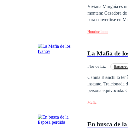
Viviana Murguía es una
montera: Cazadora de 
para convertirse en Mo
prima quien recibió el
Hombre lobo
Lucas, el hombre del 
vivir como una humana
va a buscarla y la obliga a
La Mafia de lo
enfrenta a la misterio
por ella, a menos que 
tan malos como ella p
Flor de Liz
Romance 
Camila Bianchi lo tení
instante. Traicionada 
persona equivocada. Condenada y sin salida, cae en manos de la familia Ivanov, una de las organizaciones
criminales más temidas
Mafia
salvador… y su maldición. Él es fuego y hielo. Belleza letal. El hombre que la llevará al lím
el dolor. Él la desea, la domina… l
sangre, donde la lealt
En busca de la
que el destino los arrastre a un final