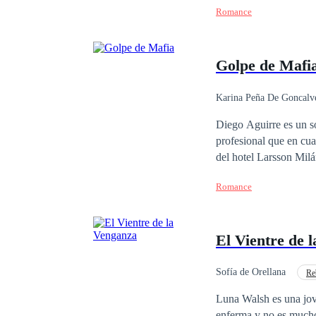
Romance
apuesto arquitecto y el
apuestos Larsson? Prim
Golpe de Mafi
Karina Peña De Goncalv
Contemporánea
Diego Aguirre es un sol
profesional que en cu
del hotel Larsson Milá
pensó que iba a morir 
Romance
millonaria, hermosa y 
haberse cruzado, no te
obligados a permanecer
El Vientre de 
no todo lo que brilla 
aprenderán. Acompáñam
intensa historia
Sofía de Orellana
Re
Matrimonio por Contrat
Luna Walsh es una joven universitaria que trata sa
enferma y no es mucho 