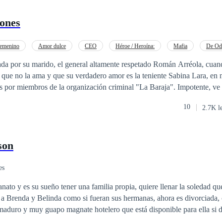
zones
emenino
Amor dulce
CEO
Héroe / Heroína:
Mafia
De Od
o a las Expectativas
da por su marido, el general altamente respetado Román Arréola, cuan
sa que no la ama y que su verdadero amor es la teniente Sabina Lara, en
miembros de la organización criminal "La Baraja". Impotente, ve cómo Román
r de a ella y es herida de muerte. Sin poder hacer nada, Román la aba
10
2.7K l
zón una vez más. Más tarde, Odele despierta en un basurero en otro
gó a ahí, pero está viva y parece que jamás fue herida. Sin dinero, conta
, Odele se hace una promesa: Volverá a su país y se vengará de todo el 
son
es
anato y es su sueño tener una familia propia, quiere llenar la soledad q
 a Brenda y Belinda como si fueran sus hermanas, ahora es divorciada,
aduro y muy guapo magnate hotelero que está disponible para ella si d
Elena fiel a sus convicciones lo rechazará, sin embargo, conocerá a Pab