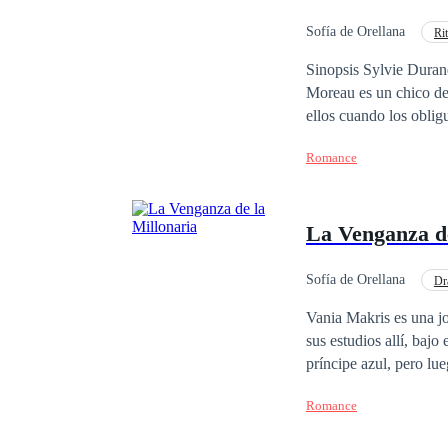
nadie sale ileso.
Sofía de Orellana
Ri
Diferencia de Edad
Sinopsis Sylvie Durand es una chica 19 años, inteligente, decidida
Moreau es un chico de 
ellos cuando los obligu
hasta que llegue el di
Romance
¿Podrán volver a unir
La Venganza de
Sofía de Orellana
Dr
Venganza
Vania Makris es una jo
sus estudios allí, baj
príncipe azul, pero lu
varios locales y secre
Romance
él, hasta que su pasado
peor versión, matando