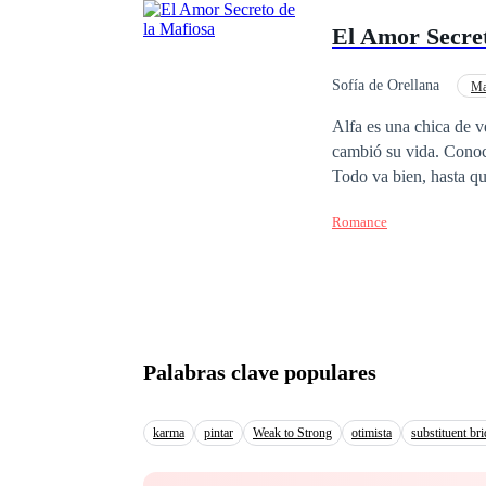
su peor tormento, la m
El Amor Secret
su pedestal de dios, p
amor? NOTA DEL AUT
Sofía de Orellana
Ma
Abogado
Amor S
Alfa es una chica de v
cambió su vida. Conoce
Todo va bien, hasta q
abogado amante de la j
Romance
policía con sólidos pr
terminan enamorados de 
sentimientos de Alfa 
Palabras clave populares
karma
pintar
Weak to Strong
otimista
substituent bri