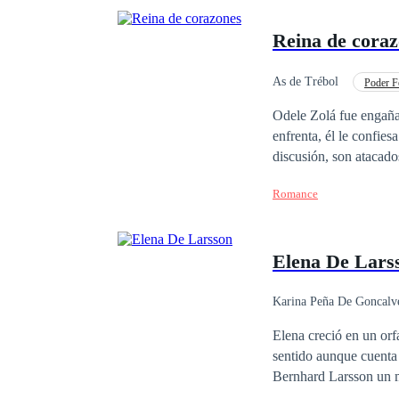
Reina de cora
As de Trébol
Poder F
Venganza
Desafí
Odele Zolá fue engaña
enfrenta, él le confie
discusión, son atacados por 
salva a Sabina en luga
Romance
que morirá y a Odele se le rompe el cora
país, no sabe cómo lle
el idioma de ese lugar
Elena De Lars
hicieron.
Karina Peña De Goncalv
Elena creció en un orf
sentido aunque cuenta
Bernhard Larsson un m
aventura sin tapujos. 