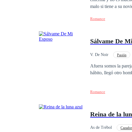
malo si tiene a su nov
muere y está a punto d
Romance
quien recurrir, se topa
perder su único bien, 
país, quien busca una m
Sálvame De Mi
porque las relaciones n
todo lo opuesto, a pes
a su heredero… hasta q
V. De Noir
Pasión
¿Logrará su cometido 
Divorcio
Amor P
Afuera somos la pareja
hábito, llegó otro ho
Romance
Reina de la lun
As de Trébol
Cazador