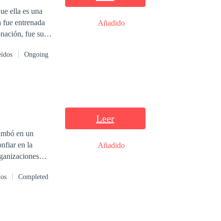
ue ella es una
 fue entrenada
Añadido
onación, fue su
zo a manos de
eídos
Ongoing
monteros para
e Viviana, Lucas
cobrar venganza
reer que no son
Leer
rumbó en un
nfiar en la
Añadido
nov: su
dos
Completed
 mismos… hasta