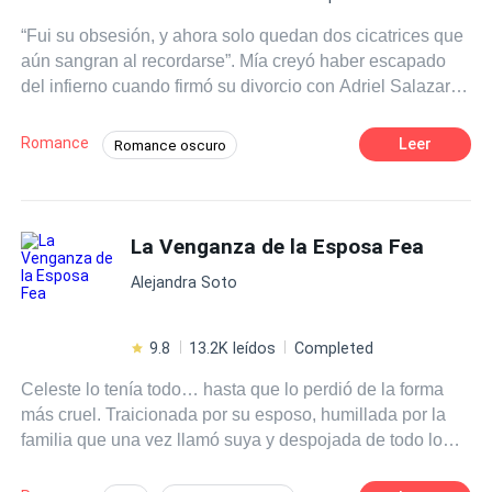
“Fui su obsesión, y ahora solo quedan dos cicatrices que
aún sangran al recordarse”. Mía creyó haber escapado
del infierno cuando firmó su divorcio con Adriel Salazar,
el hombre que la amó con obsesión y la destruyó con la
misma intensidad. Pero el destino no fue tan piadoso.
Romance
Leer
Romance oscuro
Tras un accidente, Adriel despierta sin recordar su
Ritmo Rápido
Dominante
crueldad… solo el amor que una vez sintió por ella.
Ahora, mientras Mía intenta rehacer su vida, él vuelve a
Segunda Oportunidad
Relación Retorcida
amarla como si nada hubiera ocurrido. Lo que ninguno
La Venganza de la Esposa Fea
Bebé Adorable
Hombre Manipulador
sabe es que detrás de su tragedia hay una traición mucho
Independiente
Drama
Alejandra Soto
más oscura —una que podría volver a separarlos… o
condenarlos para siempre.
9.8
13.2K leídos
Completed
Celeste lo tenía todo… hasta que lo perdió de la forma
más cruel. Traicionada por su esposo, humillada por la
familia que una vez llamó suya y despojada de todo lo
que le pertenecía, su vida cayó en el abismo. Pero lo que
nadie esperaba era que Celeste no solo sobreviviera…