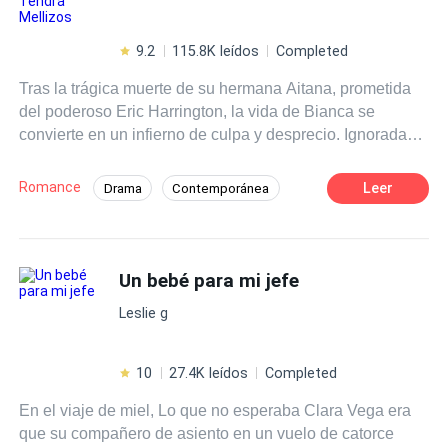
9.2
115.8K leídos
Completed
Tras la trágica muerte de su hermana Aitana, prometida
del poderoso Eric Harrington, la vida de Bianca se
convierte en un infierno de culpa y desprecio. Ignorada
por sus propios padres, quienes la responsabilizan de la
tragedia, Bianca es forzada a un matrimonio arreglado
Romance
Leer
Drama
Contemporánea
con Eric Harrington para salvar el honor y las finanzas de
Segundo Matrimonio
Gemelos
su arruinada familia. El día de la boda, Eric sella su unión
con una promesa cruel: nunca la tocará, recordándole
Reencuentro de Amantes
Bebé Adorable
cada día que ella no es la mujer que amaba. Sin
Un bebé para mi jefe
Segunda Oportunidad
CEO
embargo, una noche de dolor y confusión los une de una
Deseo de Control
Leslie g
forma inesperada. Cuando Bianca descubre que está
embarazada, Eric la acusa de infidelidad. Sola, Bianca
debe enfrentar la verdad de su embarazo y realidad de
10
27.4K leídos
Completed
que el hijo que espera pertenece al hombre que la odia,
En el viaje de miel, Lo que no esperaba Clara Vega era
concebido en una noche que él no recuerda.
que su compañero de asiento en un vuelo de catorce