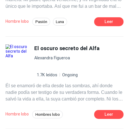
único que le importaba. Así que me fui a un bar de mala
perderá lo único que no puede comprar: una familia?
muerte, lleno de hombres lobos, para entregársela a un
desconocido antes de que mi padre pudiera ponerme
Hombre lobo
Leer
Pasión
Luna
precio. Lo que empezó como un acto de rebeldía se
Licántropo
Primer Amor
convirtió en el inicio de algo que no podía controlar.
Porque aquel desconocido no era cualquiera. Y lo que
Amor a Primera Vista
Bebé Adorable
vino después… cambió mi vida para siempre.
El oscuro secreto del Alfa
Amor Puro
Amor Exclusivo
Alexandra Figueroa
1.7K leídos
Ongoing
Él se enamoró de ella desde las sombras, ahí donde
nadie podía ser testigo de su verdadera forma. Cuando le
salvó la vida a ella, la suya cambió por completo. Ni los
dioses sabían que dentro de todo ese amor que él sentía
por ella, un oscuro secreto aguardaba para ser
Hombre lobo
Leer
Hombres lobo
descubierto.
El Amor Duele
Amor Exclusivo