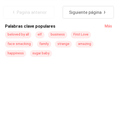
Licántropo
Alfa
Chica buena
Embarazo
Verdad Oculta
Pagina anterior
Siguiente página
Bebé Adorable
Palabras clave populares
Más
beloved by all
elf
business
First Love
face smacking
family
strange
amazing
happiness
sugar baby