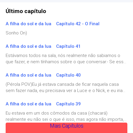
Último capítulo
A filha do sol e da lua Capítulo 42 - O Final
Sonho On)
A filha do sol e da lua Capítulo 41
Estávamos todos na sala, nós realmente não sabiamos o
que fazer, e nem tínhamos sobre o que conversar.- Se essa
guerra vai acontecer mesmo, em que lugar ocorrerá? -
Perguntei.
A filha do sol e da lua Capítulo 40
(Pérola POV)Eu já estava cansada de ficar naquela casa
sem fazer nada, eu precisava ver a Luce e o Nick, e eu iria
dar um jeito de ir ver eles.
A filha do sol e da lua Capítulo 39
Eu estava em um dos cômodos da casa (chacará)
realmente eu não sei o que é isso, mas agora não importa,
Mais Capítulos
logo vi Dastan entrando na sala, ou seja, no cômodo que eu
estava.- Quando vamos ver a Luce e o Nick? - Perguntei