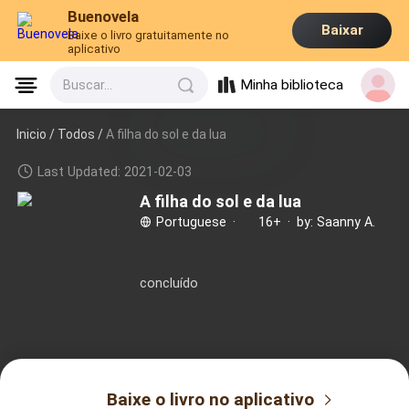
Buenovela
Baixar
Baixe o livro gratuitamente no
aplicativo
Minha biblioteca
Buscar...
Inicio /
Todos
/
A filha do sol e da lua
Last Updated: 2021-02-03
A filha do sol e da lua
Portuguese
·
16+
·
by: Saanny A.
concluído
Baixe o livro no aplicativo