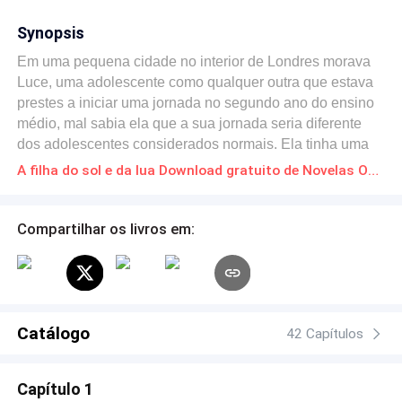
Synopsis
Em uma pequena cidade no interior de Londres morava
Luce, uma adolescente como qualquer outra que estava
prestes a iniciar uma jornada no segundo ano do ensino
médio, mal sabia ela que a sua jornada seria diferente
dos adolescentes considerados normais. Ela tinha uma
outra missão: Proteger o reino de Krýstalla e encontrar a
A filha do sol e da lua Download gratuito de Novelas Online em PDF
sua irmã. Profecias, mistérios, aventuras, mortes e amor,
tudo isso acontecendo em uma só vida, tudo isso
acontecendo por causa de um amor proibido que
Compartilhar os livros em:
aconteceu há milhares de anos atrás entre o sol e a lua.
"São as coisas que nós mais amamos que nos matam."
Catálogo
42 Capítulos
Capítulo 1