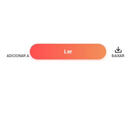
Ler
ADICIONAR A
BAIXAR
Hot Genres
Romance
Recursos
Hombre lobo
Palavras-chave
Redes sociais
Mafia
Pesquisas importantes