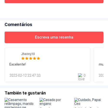
Comentários
Escreva uma resenha
Jhenny10
Excelente!
muito
2022-02-12 22:47:33
0
2021-
También te gustarán