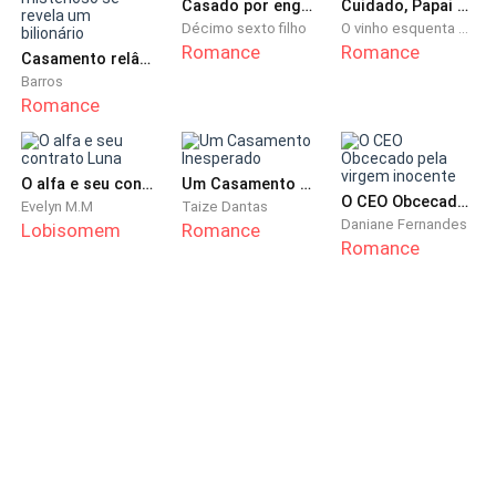
Casado por engano
Cuidado, Papai Ceo
Décimo sexto filho
O vinho esquenta as flores
Romance
Romance
Casamento relâmpago, marido misterioso se revela um bilionário
Barros
Romance
O alfa e seu contrato Luna
Um Casamento Inesperado
O CEO Obcecado pela virgem inocente
Evelyn M.M
Taize Dantas
Daniane Fernandes
Lobisomem
Romance
Romance