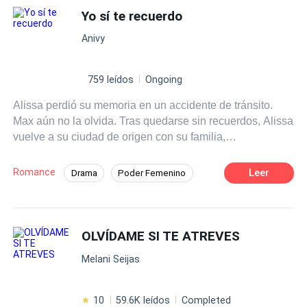
Yo sí te recuerdo
Anivy
759 leídos
Ongoing
Alissa perdió su memoria en un accidente de tránsito.
Max aún no la olvida. Tras quedarse sin recuerdos, Alissa
vuelve a su ciudad de origen con su familia,
encontrándose con Max Jones, un cantante en ascenso
que asegura ser su ex novio. Max hará lo posible por
Romance
Leer
Drama
Poder Femenino
ayudarla a recordar, adentrándose en un romance único y
Literatura Ligera
Artista
lleno de nostalgia. ¿Podrá su amor ser más fuerte que la
amnesia?
Hija de Magnate
Primer Amor
OLVÍDAME SI TE ATREVES
Reencuentro de Amantes
Amnesia
Melani Seijas
10
59.6K leídos
Completed