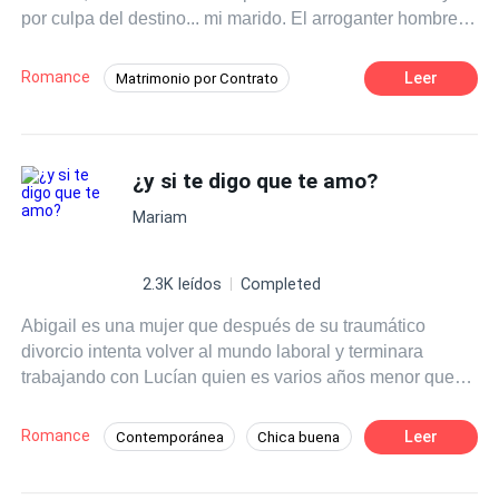
por culpa del destino... mi marido. El arroganter hombre
apenas y da las gracias, excepto cuando se trata de
cumplir la ultima voluntad de su madre, solo entonces
Romance
Leer
Matrimonio por Contrato
pone una rodila sobre el suelo para mirarme a los ojos y
Ritmo Rápido
De Odio al Amor
maldecir mi existencia antes de murmurar un juramento
de amor.
Contemporánea
CEO
Comedia
¿y si te digo que te amo?
Mariam
2.3K leídos
Completed
Abigail es una mujer que después de su traumático
divorcio intenta volver al mundo laboral y terminara
trabajando con Lucían quien es varios años menor que
ella, este la hará volver a tener ganas de volver a
enamorarse, pero la diferencia de edad y el hecho de que
Romance
Leer
Contemporánea
Chica buena
él sea una persona muy conocida hará que sea difícil que
Independiente
Diferencia de Edad
ambos esten juntos