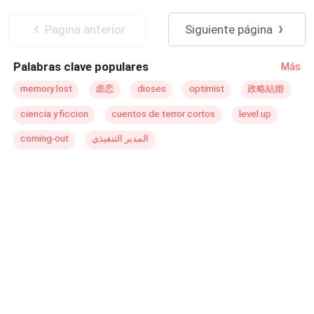
Relación en la Oficina
Pagina anterior
Siguiente página
Palabras clave populares
Más
memory lost
虐恋
dioses
optimist
政略結婚
ciencia y ficcion
cuentos de terror cortos
level up
coming-out
المدير التنفيذي