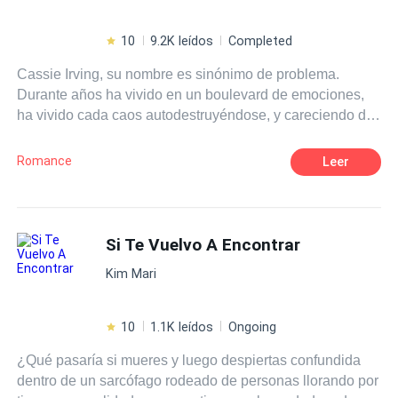
10
9.2K leídos
Completed
Cassie Irving, su nombre es sinónimo de problema.
Durante años ha vivido en un boulevard de emociones,
ha vivido cada caos autodestruyéndose, y careciendo de
sentimientos. Sus sueños se vieron rotos por un
accidente que marcó su vida, su destino y su futuro,
Romance
Leer
ahora, debe enfrentarse a ese monstruo de cara bonita y
piel blanca que la hará conocer una parte de ella que
ocultó por años. El destino es relevante a nuestros
sentimientos, y nos juega una doble partida. Todo
Si Te Vuelvo A Encontrar
comenzó mucho antes que ellos supieran. Ella no estaba
Kim Mari
destinada para él, y él no estaba destinado para ella, sin
embargo, cayeron en su propio juego. Sus corazones se
unieron, y fue entonces, cuando sus vidas se vieron
10
1.1K leídos
Ongoing
marcadas por sueños quebrados, corazones rotos y
¿Qué pasaría si mueres y luego despiertas confundida
miradas de desolación y tristeza. Cassie no esperó que le
dentro de un sarcófago rodeado de personas llorando por
rompieran el corazón. Y Gales no pensó que por un error