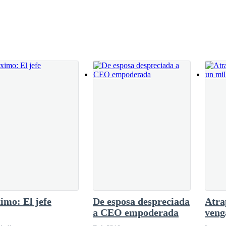
ras de Natalia no fueron escuchadas por su hermana, pero ella realme
, al estar boca abajo sobre su cama miles de pensamientos se aglomeran 
ca ha sido el mejor, por lo menos con su hermana había tenido una buen
roblemas por su causa y era castigada, a ella realmente no le importa
io cuenta de que todo había sido un vil engaño, después descubrir que so
adera naturaleza de Bianca, pero que ante los demás mostraba ser una ni
arse y salir a tomar un poco de aire fresco para así poder despejar su 
al bajar las escaleras se encuentra con su madre y hermana felices feste
rado una gran victoria.
mo: El jefe
De esposa despreciada
Atra
a CEO empoderada
veng
mill