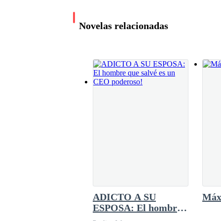
- Eso nunca más volverá a suceder. – Las palab
de su padre.
Novelas relacionadas
Continuo su camino hasta llegar a su habitación
familia antes, aunque el trato con su madre nun
escuela, y aunque terminaba metida en muchos p
menos eso era lo que ella creía; pero tarde se d
de ella se rompió y fue cuando conoció la verd
OBLIGADA A
CASARME CON EL
Después de mucho pensar y llorar, decide levant
PADRE DE MIS
Pandora
HIJOS
506.4K leídos
Toma su pequeño bolso y sale de su habitación, 
desdén y comienzan a reír como si hubieran log
ADICTO A SU
Máxi
ESPOSA: El hombre
que salvé es un CEO