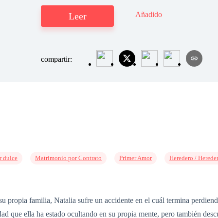
Añadido
Leer
compartir:
 dulce
Matrimonio por Contrato
Primer Amor
Heredero / Herede
u propia familia, Natalia sufre un accidente en el cuál termina perdiend
dad que ella ha estado ocultando en su propia mente, pero también descu