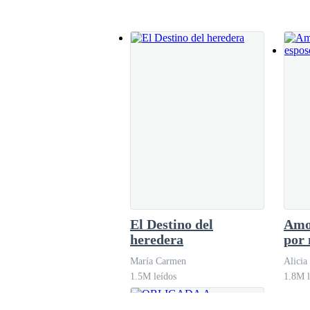
reflejaba la duda, y la lucha interna por hacer
La expresión en el rostro de su padre no muestra
preguntándose si realmente pertenece a esa fami
- Sabes que siempre me salgo con la mía. – Al 
piensa dejarla tranquila. – Personas como tú, si
manera.
- No siempre te va a durar tu máscara, algún dí
El Destino del
Amo
heredera
por 
- Jaja, no querida, para eso estás tú, para ser m
María Carmen
Alicia
1.5M leídos
1.8M l