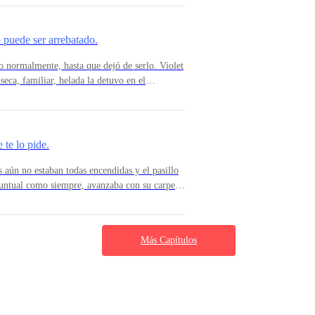
Entonces puedo abrir mi regalo?Violet le
 la profe, las familias necesitan tiempo para
 quiero tener una familia aburrida!Violet rió,
eniendo la carcajada.— Tiene lógica. — Dijo
 puede ser arrebatado.
 padre suplicante pero simplemente es ignorada. -
 la señorita directora de aventuras?— ¡Una
aña. Con mantas, películas, juegos y
do normalmente, hasta que dejó de serlo. Violet
de la ciudad. Nada estaba planeado, sólo
eca, familiar, helada la detuvo en el
irección de una cabaña rodeada de bosque y
rías para siempre.Su mundo se detuvo, y sus
… - Bianca no termina de hablar al ser interrumpida por el fuerte grito
on, el aire olía a pino y tierra húmeda. La
Tardó dos segundos en darse la vuelta, pero al
una vez le prometió quedarse, el que la dejó
quel que no volvió ni a preguntar. Su
 te lo pide.
 imponer su autoridad al ver como la conversación se está encaminado 
si su corazón hubiera hecho una armadura en
s aún no estaban todas encendidas y el pasillo
 hermana si no quieres que me retracte de mi decisión. – De inmediato d
sta empresa. Tenía una reunión con un
puntual como siempre, avanzaba con su carpeta
 Me sorprendió verte. Te ves bien, diferente.
 al llegar a la puerta de la sala de juntas, se
l tono cortante.— Elliot dio un paso hacia
 eso era algo extraño.Revisó su celular, y
a. m.“Parece que el resfriado me ganó, por lo
Más Capítulos
uede evitar sentir frustración e impotencia al saber que está vez tamp
ina. Amelie ya está en casa de mis padres. No
ede, estoy disponible… aunque la fiebre me
 súplica. Solo ese tono seco que tienen los que
 su malestar.Violet leyó el mensaje dos veces.
uedó de pie por un momento, en su rostro se
s una orden.