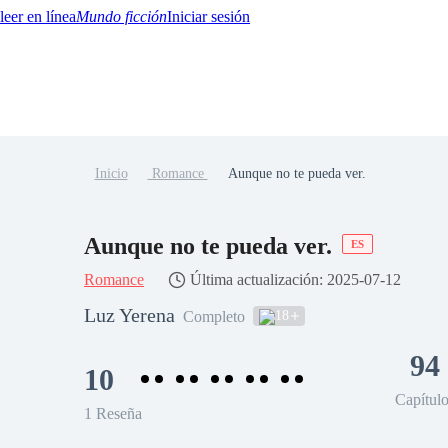
Mundo ficción
Iniciar sesión
Inicio
Romance
Aunque no te pueda ver.
BTQ+
YA/TEEN
Paranormal
Misterio/Thriller
Oriental
Juegos
Historia
MM
Aunque no te pueda ver.
ES
Romance
Última actualización: 2025-07-12
Luz Yerena
18
Completo
94
10
Capítul
1 Reseña