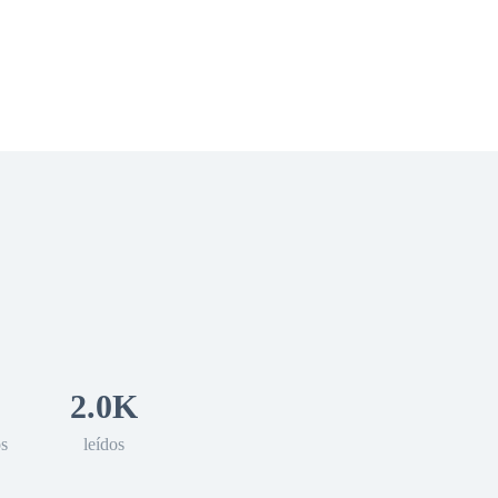
 Romance
Sci-Fi
Guerra
Otros
2.0K
os
leídos