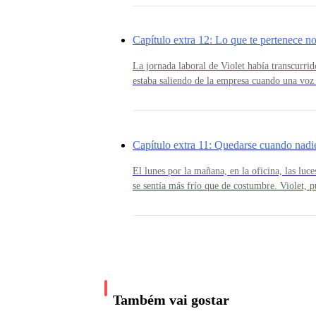
sonrió, hundiendo el rostro en su pecho. — ¿
¡De la rutina! — Respondió Amelie —. Lo dice
entregó una pequeña caja, Amelie lo ab
desconectarse o se vuelven aburridas. ¡Y yo no
y Emiliano se llevó una mano a la boca, cont
Capítulo extra 12: Lo que te pertenece no
- ¡No pueden hacerme esto! – Natalia mira a su
Violet, fingiendo pensarlo —. ¿Y qué propone
noche fuera! — Anunció Amelie—. En una cab
La jornada laboral de Violet había transcurri
chocolate caliente.Esa misma tarde, salieron 
estaba saliendo de la empresa cuando una voz s
llevaron una maleta pequeña, abrigos, y la d
estacionamiento.— Vaya… pensé que me evita
- No entiendo de que te quejas. No eres más que
silencio, a solo un par de horas.Cuando llegar
dedos se congelaron sobre la manija del auto. 
cabaña tenía lo justo y
hacerlo, ahí estaba. Él, Elliot.El hombre que 
justo cuando una vida crecía en su vientre. A
Capítulo extra 11: Quedarse cuando nadie
apariencia era la misma de siempre, impecable, exitoso… vacío.— ¿Qué haces aquí? —
- ¡Basta las dos! – El padre de ambas trata de
Preguntó Violet, sin ninguna emoción. Como 
El lunes por la mañana, en la oficina, las luce
como las señoritas que son. Bianca, respeta a tu
un segundo.— Me enteré de que trabajas en e
se sentía más frío que de costumbre. Violet, 
próxima semana te casarás con el Sr. Rogers.
inversor… pero no sabía que continuabas aquí.
bajo el brazo, lista para iniciar la semana. Pero
— Estoy bien. Diferente — Repitió ella, con e
dio cuenta de inmediato. Emiliano no estaba, y
ella, suavizando la voz. — Vi qu
encontró solo un mensaje, enviado a las 4:17 
- No puedes obligarme a hacerlo. – Natalia no p
tanto no podré asistir el día de hoy a la ofic
quería que se contagiara. Si algo urgente suc
tanto?
odie.”No había drama en el texto, ni queja, ni
están acostumbrados a no molestar a nadie con
Também vai gostar
Después dejó el celular sobre la mesa, y se q
- Lo harás, así tenga que llevarte amarrada y e