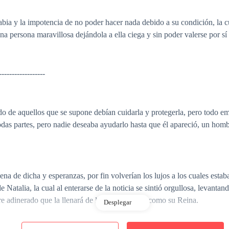
rabia y la impotencia de no poder hacer nada debido a su condición, la 
na persona maravillosa dejándola a ella ciega y sin poder valerse por s
------------------
lado de aquellos que se supone debían cuidarla y protegerla, pero todo
 todas partes, pero nadie deseaba ayudarlo hasta que él apareció, un hom
lena de dicha y esperanzas, por fin volverían los lujos a los cuales esta
atalia, la cual al enterarse de la noticia se sintió orgullosa, levanta
e adinerado que la llenará de lujos y la tratará como su Reina.
Desplegar