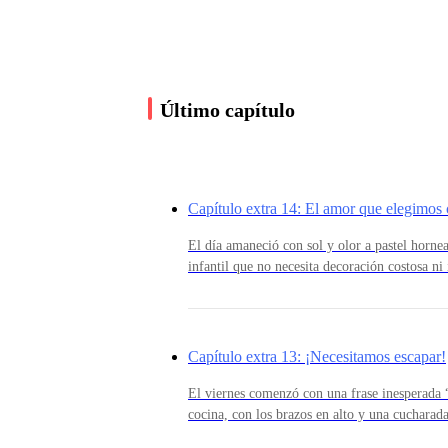
No se podía negar que Bianca era toda una bell
que los atributos de está fueran revelados, al 
con lo poco que sus padres le brindaban, al con
Último capítulo
Pero todo cambió el día que conocieron al hombr
no casarse y ellos por complacer a su princesa 
Capítulo extra 14: El amor que elegimos 
- No, me niego rotundamente. – Natalia no podí
El día amaneció con sol y olor a pastel hornea
Papá, por favor también soy tu hija.
infantil que no necesita decoración costosa ni
presencia de los seres que amamos.Violet fue 
hasta la cocina, donde la luz dorada del sol c
las manos un paquete envuelto en papel celes
- Ay, ya deja el drama, tampoco es para tanto,
blanco.Era más que un regalo, era un gesto d
Capítulo extra 13: ¡Necesitamos escapar!
hija se casará con un hombre como ese, sobre to
tuya también.”Amelie despertó poco después, c
revuelto.— ¡Feliz cumpleaños, mi amor! — Le 
El viernes comenzó con una frase inesperada 
cama.— La niña la miró, medio dormida. — 
cocina, con los brazos en alto y una cucharad
estás aquí?— Estoy. — Dijo, acariciándole e
desde la cafetera, mientras Emiliano, desde 
– Además, el contrato ya está firmado y el nomb