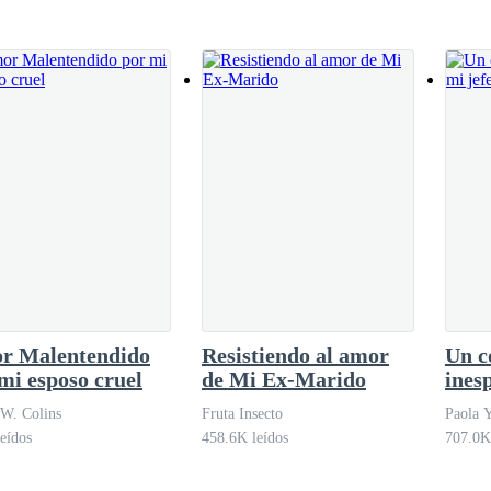
 lo correcto. Sintiendo esa mol
 ningún tipo de afecto, algo que la hace sentir más triste, sin embargo, e
lia.
levantar su mirada se encuentra frente a su hermana, no recuerda en qu
empre estarán aquí. – Señala el suelo donde ella está de pie. – Por deba
a todo lo que haces se te vendrá encima como una avalancha, y yo disfru
r Malentendido
Resistiendo al amor
Un c
mi esposo cruel
de Mi Ex-Marido
ines
jefe
i escudo. – Bianca sonríe con malicia, mientras da media vuelta para alej
 W. Colins
Fruta Insecto
Paola 
eídos
458.6K leídos
707.0K