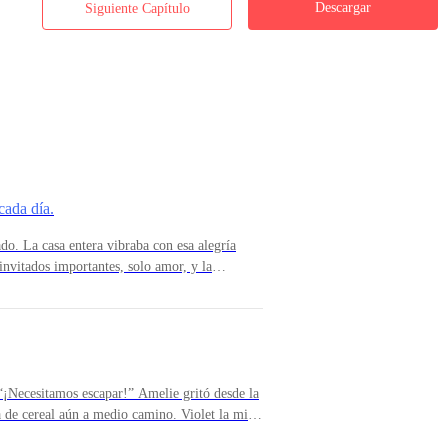
Descargar
Siguiente Capítulo
eza a comparación con su hermana Natalia, quién era poco agraciada, 
menos eso era lo que ella pensaba, por esa razón su madre nunca salía c
trario de su querida hermana, quién siempre era perfecta.
e que sería el afortunado de llevarse a la más hermosa joya de los Mad
adorada ofrecieron a Natalia como cualquier mercancía.
cada día.
a creer lo que su padre le decía, realmente la odiaban tanto como para
do. La casa entera vibraba con esa alegría
 invitados importantes, solo amor, y la
la primera en despertar. Caminó en silencio
omenzaba a entrar por la ventana. Tenía entre
te, cuidadosamente atado con un lazo
 tampoco es que seas tan hermosa como para conseguir a alguien mejor. 
e amor, una promesa, una forma de decir, “soy
do cuando tenía ella tenía grandes oportunidades de encontrar a un bue
on los ojos aún entrecerrados y el cabello
susurró Violet, sentándose a su lado en la
“¡Necesitamos escapar!” Amelie gritó desde la
¿Ya es hoy?— Ya es hoy. Tu gran día.— ¿Y
a de cereal aún a medio camino. Violet la miró
l cabello —. Y no me voy a ir.— Amelie
la mesa, alzó una ceja.— ¿Escapar de qué?—
re que aparece allí es el tuyo.