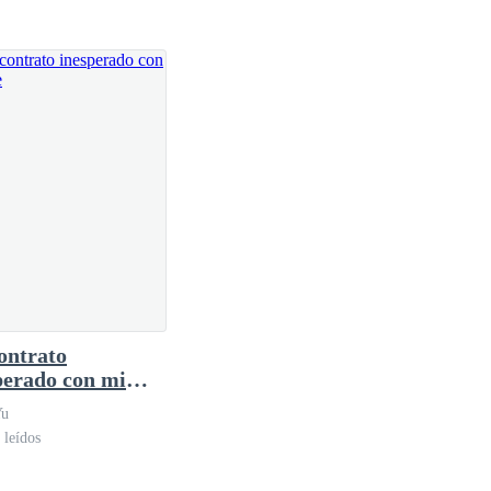
lla no puede rendirse, sale del despacho llena de ira,
é momento salió del despacho, pero por lo visto no
jo de mí, y no sabes cómo disfruto verte de esa
taré verte caer.
ontrato
perado con mi
arse. -
Yu
 leídos