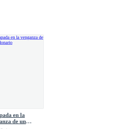
nte estaba determinada a no cumplir con el mandato
en su mente al recordar con era la relación con su
a relación, siempre la apoyaba y defendía en la
ba porque estaba cuidando de su hermana, por lo
lo era un títere manipulado a su antojo, algo dentro
ña inocente.
mente y pensar con más claridad.
jando, al darse cuenta de su presencia la miran con
pada en la
anza de un
onario