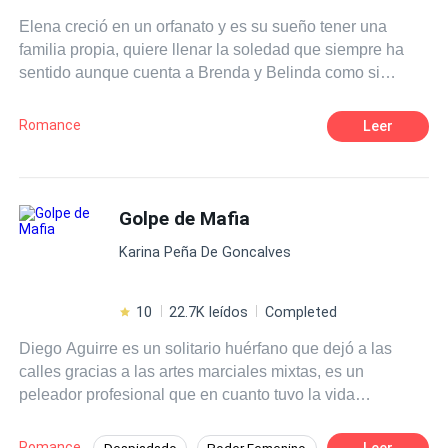
a su país y se vengará de todo el mal que le hicieron.
Elena creció en un orfanato y es su sueño tener una
familia propia, quiere llenar la soledad que siempre ha
sentido aunque cuenta a Brenda y Belinda como si
fueran sus hermanas, ahora es divorciada, conoce a
Bernhard Larsson un maduro y muy guapo magnate
Romance
Leer
hotelero que está disponible para ella si desea vivir una
aventura sin tapujos. Elena fiel a sus convicciones lo
rechazará, sin embargo, conocerá a Pablo Larsson un
apuesto arquitecto y ella no podrá resistirse a entregarse
Golpe de Mafia
a la aventura. ¿Qué hará Elena al estar entre estos
Karina Peña De Goncalves
apuestos Larsson? Primera entrega de la saga chicas de
orfanato.
10
22.7K leídos
Completed
Diego Aguirre es un solitario huérfano que dejó a las
calles gracias a las artes marciales mixtas, es un
peleador profesional que en cuanto tuvo la vida
encaminada, con un buen trabajo y estabilidad como
gerente del gym del hotel Larsson Milán, lo arruinó al
Romance
Leer