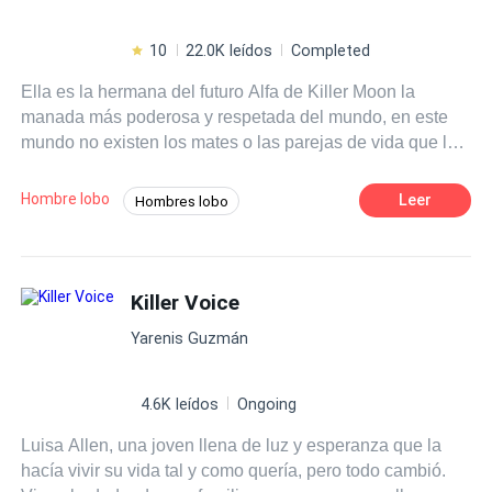
10
22.0K leídos
Completed
Ella es la hermana del futuro Alfa de Killer Moon la
manada más poderosa y respetada del mundo, en este
mundo no existen los mates o las parejas de vida que les
asignaba la Diosa Luna, eso es solo un mito.
Hombre lobo
Leer
Hombres lobo
Poder Femenino
Luna
Licántropo
Alfa
Universo Alterno
Killer Voice
Yarenis Guzmán
4.6K leídos
Ongoing
Luisa Allen, una joven llena de luz y esperanza que la
hacía vivir su vida tal y como quería, pero todo cambió.