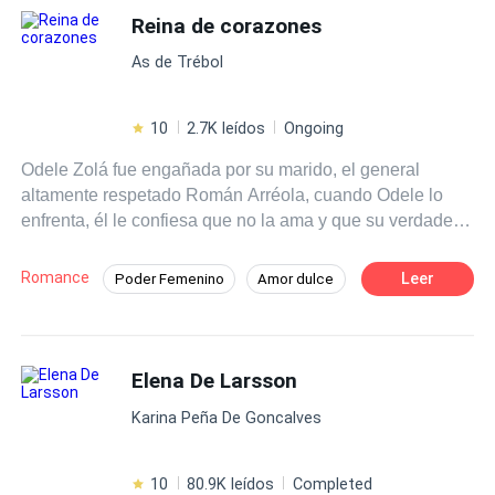
medos.
Reina de corazones
As de Trébol
10
2.7K leídos
Ongoing
Odele Zolá fue engañada por su marido, el general
altamente respetado Román Arréola, cuando Odele lo
enfrenta, él le confiesa que no la ama y que su verdadero
amor es la teniente Sabina Lara, en medio de su
discusión, son atacados por miembros de la organización
Romance
Leer
Poder Femenino
Amor dulce
criminal "La Baraja". Impotente, ve cómo Román salva a
CEO
Héroe / Heroína:
Mafia
Sabina en lugar de a ella y es herida de muerte. Sin
poder hacer nada, Román la abandona sabiendo que
De Odio al Amor
Venganza
morirá y a Odele se le rompe el corazón una vez más.
Elena De Larsson
Desafío a las Expectativas
Más tarde, Odele despierta en un basurero en otro país,
Karina Peña De Goncalves
no sabe cómo llegó a ahí, pero está viva y parece que
jamás fue herida. Sin dinero, contactos y sin hablar el
idioma de ese lugar, Odele se hace una promesa: Volverá
10
80.9K leídos
Completed