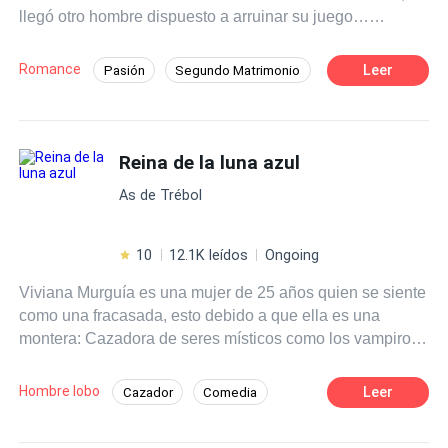
llegó otro hombre dispuesto a arruinar su juego…
es todo lo opuesto, a pesar de las cosas que le suceden.
empezando por mí.
Querrá protegerla y apoyarla en todo, con tal de que le dé
a su heredero… hasta que una verdad sale a la luz y
Romance
Leer
Pasión
Segundo Matrimonio
ahora querrá poseerla por razones muy diferentes.
Romance oscuro
Inteligente
Policía
¿Logrará su cometido al tiempo que cobra venganza y se
enamora de una mujer opuesta a él?
Deseo de Control
Divorcio
Reina de la luna azul
Amor Prohibido
Embarazo
As de Trébol
10
12.1K leídos
Ongoing
Viviana Murguía es una mujer de 25 años quien se siente
como una fracasada, esto debido a que ella es una
montera: Cazadora de seres místicos como los vampiros
y hombres lobo. Durante toda su vida fue entrenada para
convertirse en Montero Celestial; el máximo cargo de los
Hombre lobo
Leer
Cazador
Comedia
monteros, pero el día de la coronación, fue su prima
Pasión
Romance oscuro
Vampiro
quien recibió el título y no ella. Después de la humillación