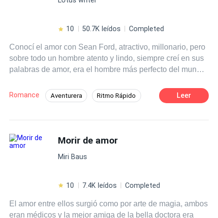
10
50.7K leídos
Completed
Conocí el amor con Sean Ford, atractivo, millonario, pero
sobre todo un hombre atento y lindo, siempre creí en sus
palabras de amor, era el hombre más perfecto del mundo
para mí hasta que después de tres años de matrimonio lo
encontré con su asistente en la cama. Fue decepcionante
Romance
Leer
Aventurera
Ritmo Rápido
y la primera de muchas veces que me lastimará aunque
Divorcio
Arrepentimiento
Comedia
dicen que el karma existe, cuando llegó con una noticia
soprendente no se lo hubiera deseado. Margareth Ford...
Diferencia de Edad
Independiente
perdón la costumbre, Margareth O'Neill
Morir de amor
CEO
Miri Baus
10
7.4K leídos
Completed
El amor entre ellos surgió como por arte de magia, ambos
eran médicos y la mejor amiga de la bella doctora era