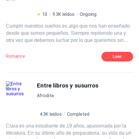
10
9.3K leídos
Ongoing
Cumplir nuestros sueños es algo que nos han enseñado
desde que somos pequeños. Siempre repitiendo una y
otra vez que debemos luchar por lo que queremos sin
importar lo que cueste. Eso era justo lo que Isla Harper
tenía en mente cuando se subió a un avión para ir al otro
Romance
Leer
extremo del país, para perseguir eso que tanto anhelaba.
Lo que no se imaginó jamás era que, junto con los logros
de su naciente carrera como escritora vendrían muchas
cosas más, nuevas amistades, nuevos gustos, pero sobre
Entre libros y susurros
todo, algo sobre lo que solamente había escrito y leído: el
Afrodita
amor. ¿Es posible que los sueños se cumplan? Pero,
sobre todo, ¿puede ir el amor de la mano de nuestros
deseos?
4.3K leídos
Completed
Clara es una estudiante de 19 años, apasionada por la
literatura. En su último año de preparatoria, su vida da un