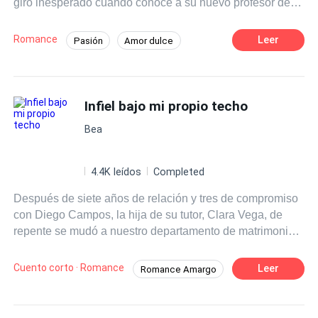
giro inesperado cuando conoce a su nuevo profesor de
literatura, el Sr. Martínez, un hombre carismático y
talentoso que despierta en ella una admiración profunda.
Romance
Leer
Pasión
Amor dulce
A medida que las clases avanzan Clara se siente cada
Chica buena
Profesor
vez más atraída por su forma de enseñar y su manera de
ver el mundo.
Diferencia de Edad
Campus
Infiel bajo mi propio techo
Primer Amor
Bea
4.4K leídos
Completed
Después de siete años de relación y tres de compromiso
con Diego Campos, la hija de su tutor, Clara Vega, de
repente se mudó a nuestro departamento de matrimonio.
Clara estaba sentada en nuestra cama, con una actitud
bastante descarada y dijo: —La cama del hombre
Cuento corto · Romance
Leer
Romance Amargo
perfecto de la odontología, Diego Campos, es por
Infidelidad
Giro Inesperado
supuesto bastante cómoda. Comentó con una sonrisa
burlona: —¿Cómo sería dormir con él? Grabé la escena y
Independiente