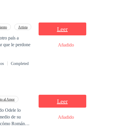
iento
Artista
Leer
tro país a
ar que le perdone
Añadido
dos
Completed
io al Amor
Leer
do Odele lo
 medio de su
Añadido
ndona sabiendo