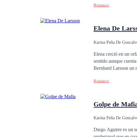
Romance
que morirá y a Odele se le rompe el cora
país, no sabe cómo lle
el idioma de ese lugar
Elena De Lars
hicieron.
Karina Peña De Goncalv
Elena creció en un orf
sentido aunque cuenta
Bernhard Larsson un m
aventura sin tapujos. 
Romance
apuesto arquitecto y el
apuestos Larsson? Prim
Golpe de Mafi
Karina Peña De Goncalv
Contemporánea
Diego Aguirre es un sol
profesional que en cu