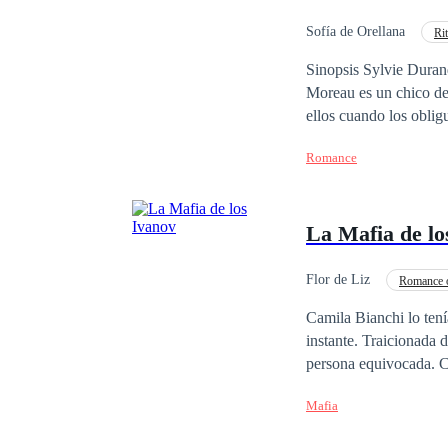
por ella, a menos que 
tan malos como ella p
Sofía de Orellana
Ri
Diferencia de Edad
Sinopsis Sylvie Durand es una chica 19 años, inteligente, decidida
Moreau es un chico de 
ellos cuando los obligu
hasta que llegue el di
Romance
¿Podrán volver a unir
La Mafia de lo
Flor de Liz
Romance 
Camila Bianchi lo tení
instante. Traicionada 
persona equivocada. Condenada y sin salida, cae en manos de la familia Ivanov, una de las organizaciones
criminales más temidas
Mafia
salvador… y su maldición. Él es fuego y hielo. Belleza letal. El hombre que la llevará al lím
el dolor. Él la desea, la domina… l