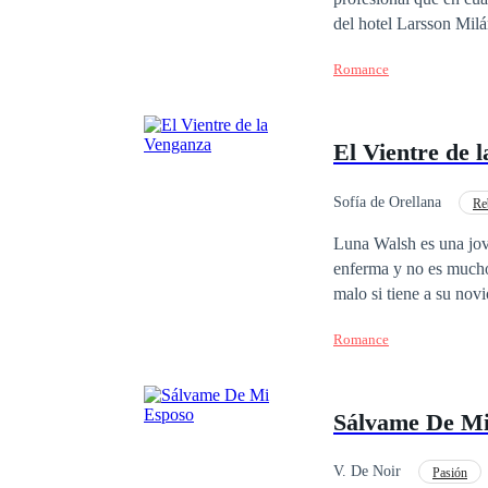
del hotel Larsson Milá
pensó que iba a morir 
Romance
millonaria, hermosa y 
haberse cruzado, no te
obligados a permanecer
El Vientre de 
no todo lo que brilla 
aprenderán. Acompáñam
intensa historia
Sofía de Orellana
Re
Matrimonio por Contrat
Luna Walsh es una joven universitaria que trata sa
enferma y no es mucho 
malo si tiene a su nov
muere y está a punto d
Romance
quien recurrir, se topa
perder su único bien, 
país, quien busca una m
Sálvame De Mi
porque las relaciones n
todo lo opuesto, a pes
a su heredero… hasta q
V. De Noir
Pasión