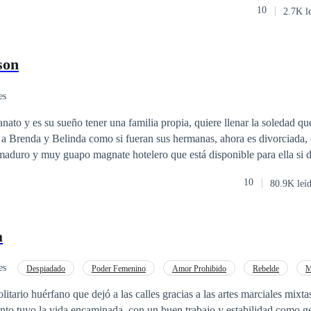
10
2.7K l
zón una vez más. Más tarde, Odele despierta en un basurero en otro
gó a ahí, pero está viva y parece que jamás fue herida. Sin dinero, conta
, Odele se hace una promesa: Volverá a su país y se vengará de todo el 
son
es
anato y es su sueño tener una familia propia, quiere llenar la soledad q
 a Brenda y Belinda como si fueran sus hermanas, ahora es divorciada,
aduro y muy guapo magnate hotelero que está disponible para ella si d
Elena fiel a sus convicciones lo rechazará, sin embargo, conocerá a Pab
10
80.9K leí
la no podrá resistirse a entregarse a la aventura. ¿Qué hará Elena al esta
era entrega de la saga chicas de orfanato.
a
es
Despiadado
Poder Femenino
Amor Prohibido
Rebelde
M
Pasión
itario huérfano que dejó a las calles gracias a las artes marciales mixta
anto tuvo la vida encaminada, con un buen trabajo y estabilidad como g