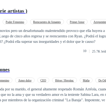
ie artistas )
Poder Femenino
Reencuentro de Amantes
Primer Amor
Arrepentim
novios pero un desafortunado malentendido provoco que ella huyera a o
 Luego de cinco años regresa y se reencuentra con Ryan. ¿Podrá el logr
el? ¿Podrá ella superar sus inseguridades y el dolor que le causo?
10
25.7K leí
zones
emenino
Amor dulce
CEO
Héroe / Heroína:
Mafia
De Od
o a las Expectativas
da por su marido, el general altamente respetado Román Arréola, cuan
sa que no la ama y que su verdadero amor es la teniente Sabina Lara, en
miembros de la organización criminal "La Baraja". Impotente, ve cómo Román
r de a ella y es herida de muerte. Sin poder hacer nada, Román la aba