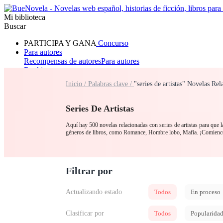
Mi biblioteca
Buscar
PARTICIPA Y GANA
Concurso
Para autores
Recompensas de autores
Para autores
Ranking
Navegar
Inicio /
Palabras clave /
"series de artistas" Novelas Rel
Novelas
Cuentos Cortos
Todos
Romance
Hombre lobo
Mafia
Sistema
Fantasía
Urbano
LG
Series De Artistas
Aquí hay 500 novelas relacionadas con series de artistas para que la
géneros de libros, como Romance, Hombre lobo, Mafia. ¡Comience s
Filtrar por
Actualizando estado
Todos
En proceso
Clasificar por
Todos
Popularida