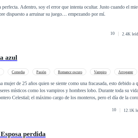
al tiempo que cobra venganza y se enamora de una mujer opuesta a él?
rohibido
Embarazo
 perfecta. Adentro, soy el error que intenta ocultar. Justo cuando el mi
mbre dispuesto a arruinar su juego… empezando por mí.
10
2.4K leí
a azul
Comedia
Pasión
Romance oscuro
Vampiro
Arrogante
 mujer de 25 años quien se siente como una fracasada, esto debido a q
seres místicos como los vampiros y hombres lobo. Durante toda su vida
ntero Celestial; el máximo cargo de los monteros, pero el día de la cor
 título y no ella. Después de la humillación y de haber sufrido un recha
10
12.1K l
que siempre estuvo enamorada, Viviana decide escapar del clan de los 
 normal. Ahora, cuatro años después, en la cúspide de la decadencia d
 volver con los monteros para el funeral del padre de Viviana. Ahora Viviana se
 Esposa perdida
sa muerte de su padre, debe descubrir qué ser sobrenatural lo asesinó y 