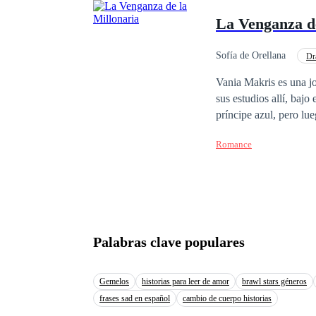
sangre, donde la lealt
La Venganza de
que el destino los arrastre a un final
nadie sale ileso.
Sofía de Orellana
Dr
Venganza
Vania Makris es una jo
sus estudios allí, baj
príncipe azul, pero lu
varios locales y secre
Romance
él, hasta que su pasado
peor versión, matando
su peor tormento, la m
su pedestal de dios, p
amor? NOTA DEL AUT
Palabras clave populares
Gemelos
historias para leer de amor
brawl stars géneros
frases sad en español
cambio de cuerpo historias