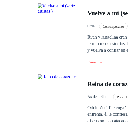
Vuelve a mi (ser
Orla
Contemporánea
Profesor
Pasión
Ryan y Angelina eran 
terminar sus estudios.
y vuelva a confiar en 
Romance
Reina de cora
As de Trébol
Poder F
Venganza
Desafí
Odele Zolá fue engaña
enfrenta, él le confie
discusión, son atacados por 
salva a Sabina en luga