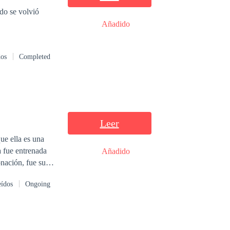
edo se volvió
Añadido
dos
Completed
Leer
ue ella es una
 fue entrenada
Añadido
onación, fue su
zo a manos de
eídos
Ongoing
monteros para
e Viviana, Lucas
cobrar venganza