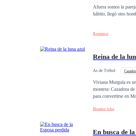
¿Logrará su cometido 
Divorcio
Amor P
Afuera somos la pareja
hábito, llegó otro ho
Romance
Reina de la lun
As de Trébol
Cazador
Viviana Murguía es una
montera: Cazadora de 
para convertirse en Mo
prima quien recibió el
Hombre lobo
Lucas, el hombre del 
vivir como una humana
va a buscarla y la obliga a
En busca de la
enfrenta a la misterio