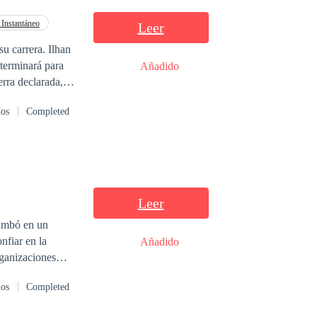
reer que no son
 Instantáneo
Leer
 terminará para
Añadido
erra declarada,
el corazón roto.
dos
Completed
Leer
rumbó en un
nfiar en la
Añadido
nov: su
dos
Completed