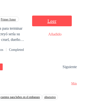
 mismos… hasta
Primer Amor
Leer
a para terminar
reyó sería su
Añadido
 cruel, dueño
oportunidad para
dos
Completed
 Allí sacará su
espués conocerá a
gará de bajarlo de
Siguiente
enes contra el
Más
cuentos para bebes en el embarazo
obsessivo