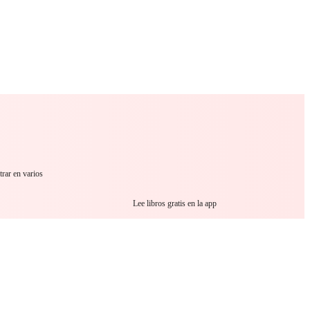
 Romance
Sci-Fi
Guerra
Otros
trar en varios
Lee libros gratis en la app