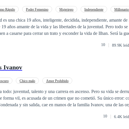
un atractivo vampiro u hombre lobo llegue para confundirla y hacerle c
ensaba.
tmo Rápido
Poder Femenino
Mujeriego
Independiente
Millonario
CEO
Contemporánea
Matrimonio por Contrato
, independiente, amante de su carrera. Ilhan
19 años amante de la vida y las libertades de la juventud. Pero todo se
en a casarse para cerrar un trato y esconder la vida de Ilhan. Será la gu
vorcio y uno de ellos se dé cuenta que se enamoró, y el otro se vaya con 
10
89.9K leí
se luego de terminar con su matrimonio?
s Ivanov
oscuro
Chico malo
Amor Prohibido
a todo: juventud, talento y una carrera en ascenso. Pero su vida se der
de forma vil, es acusada de un crimen que no cometió. Su único error: co
 del mundo. Allí, oculta bajo una nueva identidad, conoce a Mijail Iva
10
6.4K leí
ite entre el placer y
a ama. Pero también la destruye. En un mundo donde el amor se paga con