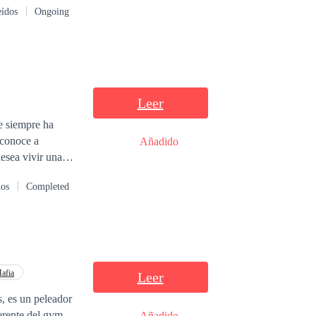
eídos
Ongoing
ctos y sin hablar
mal que le
Leer
ue siempre ha
 conoce a
Añadido
esea vivir una
lo Larsson un
dos
Completed
r entre estos
afia
Leer
s, es un peleador
erente del gym
Añadido