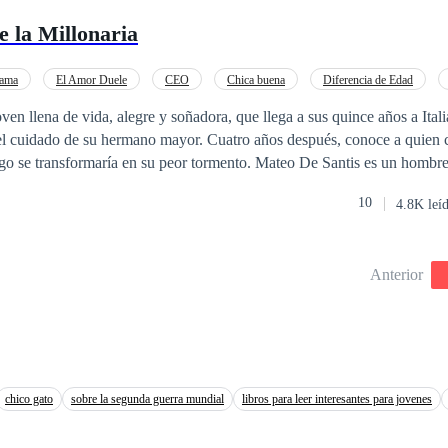
ad es un lujo y la venganza una ley, Camila y Mijail lucharán contra sí
 la Millonaria
 tan oscuro como inevitable. Porque cuando el amor nace en el infierno,
ama
El Amor Duele
CEO
Chica buena
Diferencia de Edad
ven llena de vida, alegre y soñadora, que llega a sus quince años a Itali
o el cuidado de su hermano mayor. Cuatro años después, conoce a quien c
ego se transformaría en su peor tormento. Mateo De Santis es un hombre
tos acerca de su vida. Pero cuando conoce a Vania, siente que hay una 
10
4.8K leí
 le juega una mala pasada y cree que la mujer a la cual ama, le es infiel.
 todo lo bueno en su vida. Pero como todo se paga en esta vida, años d
ujer que le hará pagar todo el daño que le causó al amor y que se encar
Anterior
ara dejarlo caer a la tierra… Hera Samaras. ¿Podrá Mateo pagar sus crím
OR: Adaptación autorizada de Tu Cruel Amor.
chico gato
sobre la segunda guerra mundial
libros para leer interesantes para jovenes