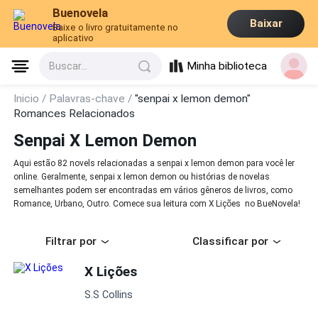
Buenovela
Baixar
Baixe o livro gratuitamente no
aplicativo
Minha biblioteca
Buscar...
Inicio /
Palavras-chave /
"senpai x lemon demon"
Romances Relacionados
Senpai X Lemon Demon
Aqui estão 82 novels relacionadas a senpai x lemon demon para você ler
online. Geralmente, senpai x lemon demon ou histórias de novelas
semelhantes podem ser encontradas em vários gêneros de livros, como
Romance, Urbano, Outro. Comece sua leitura com X Lições no BueNovela!
Filtrar por
Classificar por
X Lições
S.S Collins