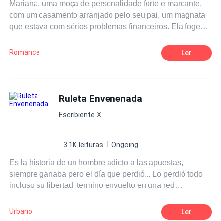
Mariana, uma moça de personalidade forte e marcante,
com um casamento arranjado pelo seu pai, um magnata
que estava com sérios problemas financeiros. Ela foge
em busca da sua liberdade, mas não imaginava que
nessa fuga iria encontrar seu verdadeiro amor, terá vários
Romance
Ler
desencontros e confusões, para se unir a esse amor. Seu
pai não dará descanso até encontra-la, para que cumpra
o contrato de casamento, seria a salvação da sua
empresa, mesmo que para isso tivesse que sacrificar sua
Ruleta Envenenada
filha. Era uma questão de honra para ele. Mas Mariana
Escribiente X
lutaria até o fim, pela sua liberdade, principalmente agora
que tinha encontrado seu amor.
3.1K leituras
Ongoing
Es la historia de un hombre adicto a las apuestas,
siempre ganaba pero el día que perdió... Lo perdió todo
incluso su libertad, termino envuelto en una red
clandestina de apuestas cuyo evento principal era "la
ruleta envenenada.
Urbano
Ler