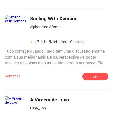
Smiling With Demons
Alphonsine Afonso
4.7
14.2K leituras
Ongoing
Tudo começa quando Tiago tem uma discussão enorme
com a sua melhor amiga e na perspectiva de poder
resolver as coisas algo muito inesperado acontece: Ele
acaba por cair nas mãos do próprio satanás em pessoa
chamado Chase Williams
Romance
Ler
A Virgem de Luxo
Luna_Loh