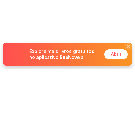
Explore mais livros gratuitos
Abrir
no aplicativo BueNovela
Hot Genres
Romance
Recursos
Lobisomem
Palavras-chave
Redes sociais