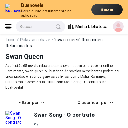
Buenovela
Baixar
Baixe o livro gratuitamente no
aplicativo
Minha biblioteca
Buscar...
Inicio /
Palavras-chave /
"swan queen" Romances
Relacionados
Swan Queen
Aqui estão 65 novels relacionadas a swan queen para você ler online.
Geralmente, swan queen ou histórias de novelas semelhantes podem ser
encontradas em vários gêneros de livros, como Mafia, Romance,
Paranormal. Comece sua leitura com Swan Song - O contrato no
BueNovela!
Filtrar por
Classificar por
Swan Song - O contrato
cy