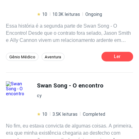
10
10.3K leituras
Ongoing
Essa história é a segunda parte de Swan Song - O
Encontro! Desde que o contrato fora selado, Jason Smith
e Ally Cannon vivem um relacionamento ardente em
frente às câmeras, mas, nos bastidores, a energia entre
os dois era turbulenta e nada amistosa. Faíscas. Eles
Ler
Gênio Médico
Aventura
soltavam faíscas por onde passavam. Todos sabiam que
Arrependimento
Bilionário Instantâneo
era só uma questão de tempo até a eletricidade entre os
dois causar uma grande explosão. O acordo devia
Drama
Médico/Médica
proteger os dois, mas haviam forças que conspiravam;
Swan Song - O encontro
Enredo Acelerado
Ator/Atriz
forças do amor. Ally se vê no mundo dos famosos pela
Primeiro Amor
cy
primeira vez, lidando com pressão de um câncer terminal
e o julgamento de milhares de pessoas, enquanto Jason
luta contra a própria personalidade e um segredo que
10
3.5K leituras
Completed
ameaça vir à luz.
No fim, eu estava convicta de algumas coisas. A primeira,
era que minha existência chegaria ao desfecho com