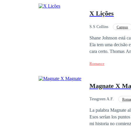
X Lições
S.S Collins
Campus
Aventura
Enredo
Shane Johnson está can
Ela tem uma decisão em
cara certo. Thomas Andrews é um professor de Biologia que acaba de entrar em suas tão sonhadas férias logo
após ter sido convidad
Romance
caminho dos dois se c
Magnate X Ma
Tessgreen A.F.
Roman
La palabra Magnate alg
Esos serían los puntos
mi historia no comienz
Londres, allí todo ca