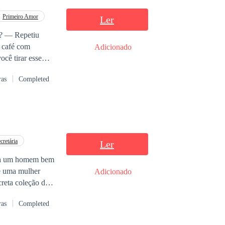
 armadilha,
 virar a vida
Primeiro Amor
Ler
Adicionado
ras
Completed
cretária
Ler
de uma mulher
Adicionado
reta coleção de
a abundante
ras
Completed
a abandonar a
om Hazel