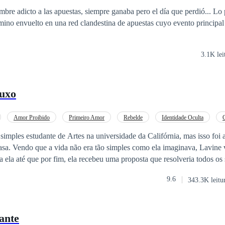
ombre adicto a las apuestas, siempre ganaba pero el día que perdió... Lo
rmino envuelto en una red clandestina de apuestas cuyo evento principal 
3.1K lei
uxo
Amor Proibido
Primeiro Amor
Rebelde
Identidade Oculta
Diferença de Idade
CEO
simples estudante de Artes na universidade da Califórnia, mas isso foi a
asa. Vendo que a vida não era tão simples como ela imaginava, Lavine v
a ela até que por fim, ela recebeu uma proposta que resolveria todos os
ma vida dupla para poder se sustentar e não precisar de nada que viess
9.6
343.3K leitu
ar eu uma casa noturna de elite da cidade. A princípio, Lavine começo
nca a favorecia, ela se tornou uma “acompanhante particular” se envo
o da Lux PUB. Depois de uma proposta indecente que o Homem a fe
ante
 só era o homem mais importante que a quem ela servia, mas também 