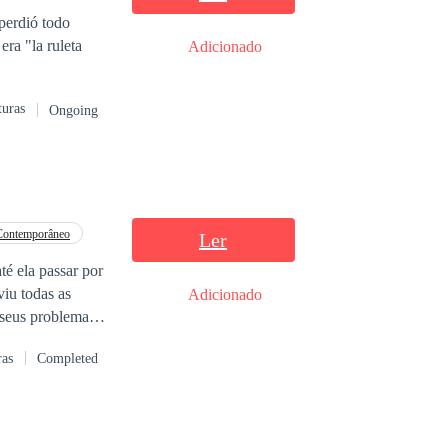
 perdió todo
era "la ruleta
Adicionado
turas
Ongoing
Contemporâneo
Ler
té ela passar por
iu todas as
Adicionado
 seus problemas.
e de sua família;
ras
Completed
u como atendente,
lvendo então, com
z, Lavine
descobriu que