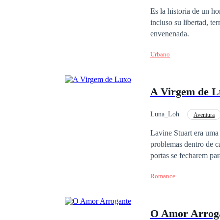
Es la historia de un h
incluso su libertad, te
envenenada.
Urbano
A Virgem de L
Luna_Loh
Aventura
Enredo Acelerado
Lavine Stuart era uma 
problemas dentro de c
portas se fecharem par
Lavine começou a ter u
Romance
ela começou a trabalh
mas como o destino nu
o Homem mais poderos
O Amor Arrog
descobriu que “X” não