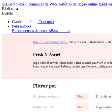
Biblioteca
Buscar
Ganhe o prêmio
Concurso
Para autores
Recompensas de autores
Para autores
Ranking
Navegar
Início /
Palavras-chave /
"frisk x asriel" Romances Rel
Novelas
Contos Curtos
Todos
Romance
Lobisomem
Máfia
Sistema
Fantasia
Urbano
LGB
Frisk X Asriel
Aqui estão 28 novels relacionadas a frisk x asriel para você ler on
livros, como Romance, Urbano, Lobisomen. Comece sua leitura 
Filtrar por
Atualizando status
Todos
Em andame
Classificar por
Todos
Popularida