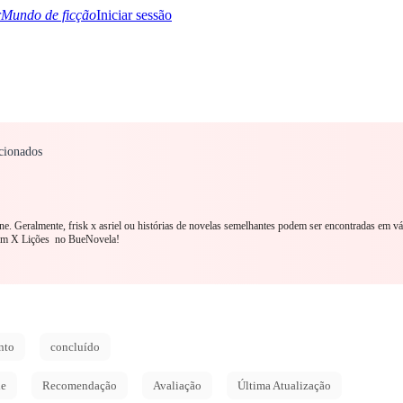
Mundo de ficção
Iniciar sessão
acionados
TQ+
YA/TEEN
Paranormal
Mistério/Thriller
Oriental
Jogos
História
MM R
line. Geralmente, frisk x asriel ou histórias de novelas semelhantes podem ser encontradas em v
com X Lições no BueNovela!
nto
concluído
de
Recomendação
Avaliação
Última Atualização