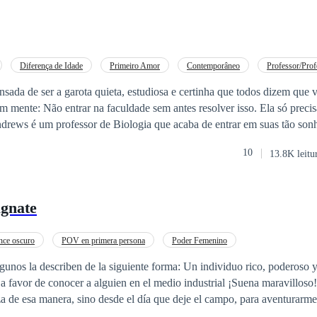
Diferença de Idade
Primeiro Amor
Contemporâneo
Professor/Prof
 Acelerado
Adolescente
sada de ser a garota quieta, estudiosa e certinha que todos dizem que 
 mente: Não entrar na faculdade sem antes resolver isso. Ela só precis
o para dar uma palestra sobre sexualidade na adolescência em um colégio
10
13.8K leitu
ruzam e Shane fará uma proposta no mínimo irrecusável a Thomas.
gnate
ce oscuro
POV en primera persona
Poder Femenino
unos la describen de la siguiente forma: Un individuo rico, poderoso y
 a favor de conocer a alguien en el medio industrial ¡Suena maravilloso!
a de esa manera, sino desde el día que deje el campo, para aventurarme
mbio porque accidentalmente me encontré con dos hombres muy podero