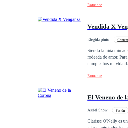
Romance
hermoso parecer siendo
la calidad; que se necesita para cada un
¿Que me odiaran? Eso 
Vendida X Ven
Elegida pinto
Contem
Hija de Magnate
Siendo la niña mimada
rodeada de amor. Para
cumpleaños mi vida da
si yo fuera la presa de algún animal salvaje. Maquin
Romance
enemiga, fui raptada y
ver. Mire cómo las jóv
lujuriosas de los hom
El Veneno de 
chica inocente y pura 
Dios puso en mi camino
invito a que conozcas 
Asriel Snow
Pasión
Puro.
Venganza
Traici
Clarisse O'Nelly es un
altar y ante todos los 