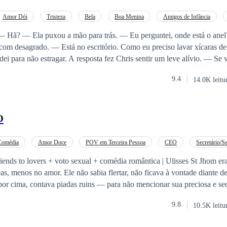
os mais poderosos de toda Califórnia. Mas já era tarde para sair daquela
xonada por aquele Homem poderoso e seus sentimentos foram capazes de
Amor Dói
Tristeza
Bela
Boa Menina
Amigos de Infância
 avesso.
 Como eu preciso lavar xícaras de café com
para não estragar. A resposta fez Chris sentir um leve alívio. — Se você tirar esse
 que está rompendo o nosso noivado. Sem joguinhos. — Eu não terminei o
9.4
14.0K leitu
ão coloque-o. Agora. O olhar de Chris era firme, e suas
om. — Murmurou ela contrariada. Pegou a bolsa,
ou de volta no dedo. Depois, virou a mão para mostrar a ele.
O
Comédia
Amor Doce
POV em Terceira Pessoa
CEO
Secretário/Se
vers + voto sexual + comédia romântica | Ulisses St Jhom era um homem bem
as, menos no amor. Ele não sabia flertar, não ficava à vontade diante 
por cima, contava piadas ruins — para não mencionar sua preciosa e sec
enas uma mulher era capaz de deixa-lo confortável e o amava a pesar d
9.8
10.5K leitu
, sua melhor amiga e pessoa de maior importância para o ceo. Decidido 
ras, Ulisses decide fazer um voto que mudará sua vida e sua amizade c