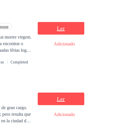
essora
Ler
vai morrer virgem.
a encontrar o
Adicionado
 local. O
ras
Completed
Ler
 de gran cargo.
; pero resulta que
Adicionado
 en la ciudad de
sos, además de