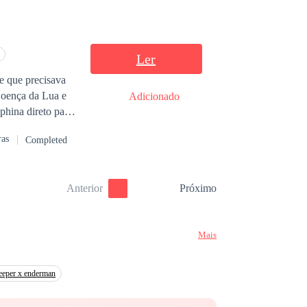
guém que o ame de
Ler
e que precisava
Adicionado
ras
Completed
Anterior
Próximo
Mais
eeper x enderman