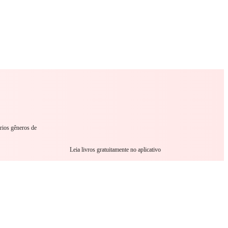
omance
Sci-Fi
Guerra
Outro
ários gêneros de
Leia livros gratuitamente no aplicativo