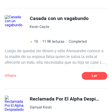
Amor Exclusivo
Intenso
Playboy
intensa de amor, ódio, ciúmes, e muito sexo
Primeiro Amor
Amor Proibido
Casada con un vagabundo
De Inimigos a Amantes
Kevin Caste
10
11.9K leituras
Completed
Luego de quedar sin dinero y sólo Alessandro conoce a
la madre de su esposa falsa quien le salva la vida al
ofrecerle un trato, ella necesitaba que su hija se case con
alguien para heredar la fortuna de la familia, luego de
tantos intentos con hombres que su hija rechazaba la
Urbano
Ler
obligó a casarse con este indigente ya que consideró que
se podía deshacer de él en cualquier momento, pero no
tenía planeado que ellos se enamorarían ciegamente
poniendo en peligro a todos a su alrededor.
Reclamada Por El Alpha Despiadado
Samuel Kevin