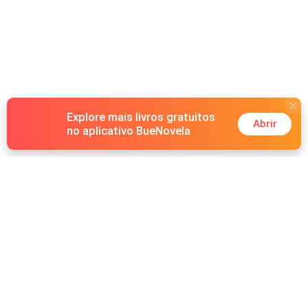
Explore mais livros gratuitos
Abrir
no aplicativo BueNovela
Hot Genres
Romance
Recursos
Lobisomem
Palavras-chave
Redes sociais