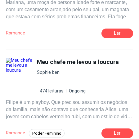
Mariana, uma moça de personalidade forte e marcante,
com um casamento arranjado pelo seu pai, um magnata
que estava com sérios problemas financeiros. Ela foge
em busca da sua liberdade, mas não imaginava que
nessa fuga iria encontrar seu verdadeiro amor, terá vários
Romance
Ler
desencontros e confusões, para se unir a esse amor. Seu
pai não dará descanso até encontra-la, para que cumpra
o contrato de casamento, seria a salvação da sua
empresa, mesmo que para isso tivesse que sacrificar sua
Meu chefe me levou a loucura
filha. Era uma questão de honra para ele. Mas Mariana
Sophie ben
lutaria até o fim, pela sua liberdade, principalmente agora
que tinha encontrado seu amor.
474 leituras
Ongoing
Filipe é um playboy. Que precisou assumir os negócios
da família, mais não contava que conheceria Alice, uma
jovem com cabelos vermelho rubi, com um estilo de vida
completamente diferente do dele, ousada e destemida,
ela vai mexer com todos os sentidos dele, até os que ele
Romance
Ler
Poder Feminino
nem sequer conhecia. Uma história muito quente e