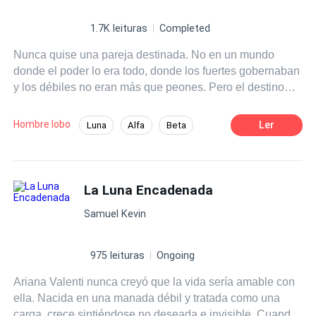
1.7K leituras
Completed
Nunca quise una pareja destinada. No en un mundo
donde el poder lo era todo, donde los fuertes gobernaban
y los débiles no eran más que peones. Pero el destino
tenía otros planes para mí: oscuros, crueles y
completamente despiadados. El Rey Alfa, Lyran, era una
Hombre lobo
Ler
Luna
Alfa
Beta
leyenda entre los hombres lobo: una bestia en la batalla y
Harem
Contemporánea
un conquistador insaciable en la cama. Su toque era
tanto una bendición como una maldición. El Rey Alfa me
POV en tercera persona
miró a los ojos con intensidad, me atrajo más cerca de su
La Luna Encadenada
cuerpo hasta dejarme completamente vulnerable. Sus
Samuel Kevin
manos comenzaron a recorrerme con rapidez,
despertando sensaciones que hicieron temblar todo mi
cuerpo mientras gemía sin control. Maldición… yo era su
975 leituras
Ongoing
pareja destinada. Alpha Lyran tenía a muchos licántropos
Ariana Valenti nunca creyó que la vida sería amable con
y omegas como esclavos sexuales, y aun así, solo
ella. Nacida en una manada débil y tratada como una
escuchar su nombre hacía que lunas y omegas cayeran
carga, crece sintiéndose no deseada e invisible. Cuando
de rodillas. Era despiadado, poderoso e indomable. Pero