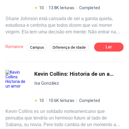
10
13.8K leituras
Completed
Shane Johnson está cansada de ser a garota quieta,
estudiosa e certinha que todos dizem que vai morrer
virgem. Ela tem uma decisão em mente: Não entrar na
faculdade sem antes resolver isso. Ela só precisa
encontrar o cara certo. Thomas Andrews é um professor
Romance
Ler
Campus
Diferença de Idade
de Biologia que acaba de entrar em suas tão sonhadas
Primeiro Amor
Contemporâneo
férias logo após ter sido convidado para dar uma palestra
sobre sexualidade na adolescência em um colégio local.
Professor/Professora
Aventura
O caminho dos dois se cruzam e Shane fará uma
Kevin Collins: Historia de un amor
Enredo Acelerado
Adolescente
proposta no mínimo irrecusável a Thomas.
Isa González
10
10.6K leituras
Completed
Kevin Collins es un soldado norteamericano que
pensaba que tendría un hermoso futuro al lado de
Sabana, su novia. Pero todo cambia de un momento a