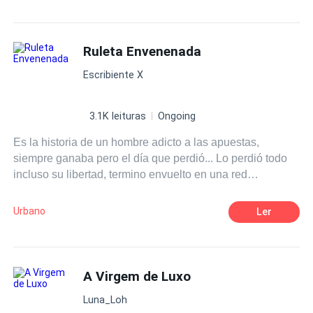
pai não dará descanso até encontra-la, para que cumpra
o contrato de casamento, seria a salvação da sua
empresa, mesmo que para isso tivesse que sacrificar sua
Ruleta Envenenada
filha. Era uma questão de honra para ele. Mas Mariana
Escribiente X
lutaria até o fim, pela sua liberdade, principalmente agora
que tinha encontrado seu amor.
3.1K leituras
Ongoing
Es la historia de un hombre adicto a las apuestas,
siempre ganaba pero el día que perdió... Lo perdió todo
incluso su libertad, termino envuelto en una red
clandestina de apuestas cuyo evento principal era "la
ruleta envenenada.
Urbano
Ler
A Virgem de Luxo
Luna_Loh