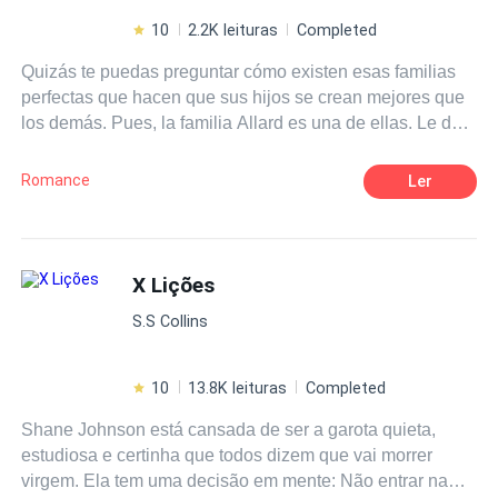
10
2.2K leituras
Completed
Quizás te puedas preguntar cómo existen esas familias
perfectas que hacen que sus hijos se crean mejores que
los demás. Pues, la familia Allard es una de ellas. Le dan
a ver a la sociedad alta que es la superior, pero oculta un
terrible secreto. ¿Cuál será? Su hija, Aina Allard,
Romance
Ler
excelente estudiante y la chica popular del CJ, se piensa
que es perfecta, inigualable. Todo cambiará cuando al
instituto entra un chico nuevo. ¿Le hará cambiar esa
perspicacia? ¿Verá que lo perfecto no existe y pintaba
X Lições
ante todos un mundo color de rosa cuando en realidad es
S.S Collins
? Le amour peut etre grandiose, profond, séducteur,
fascinant, magique. Mais la clé du amour c´est tenir un
romance… Sans Perfection. * *El amor puede ser
10
13.8K leituras
Completed
grandioso, profundo, seductor, fascinante, mágico. Pero
Shane Johnson está cansada de ser a garota quieta,
la clave del amor es tener un romance… Sin Perfección.
estudiosa e certinha que todos dizem que vai morrer
virgem. Ela tem uma decisão em mente: Não entrar na