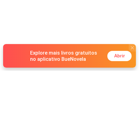
Explore mais livros gratuitos
Abrir
no aplicativo BueNovela
Hot Genres
Romance
Recursos
Lobisomem
Palavras-chave
Redes sociais