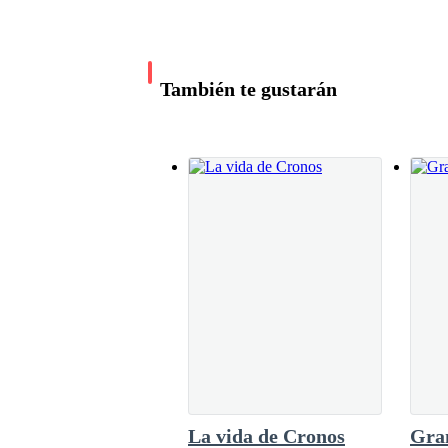
,mientras le decía que todo estaría bien. DA
aún, con tu apoyo! AZAZEL:—"Así será ,mi amada reyna, estaré para ti siempre y te
apoyare en cada decisión que tomes" ahora vam
la tomó entre sus brazos, desapareciendo así 
También te gustarán
dirigía a la aldea a cuidar de ellos, AZAZEL n
deseaba y el siempre complacería sus decesos
ocasión intentaron atacarla, pensando en ac
La vida de Cronos
Gra