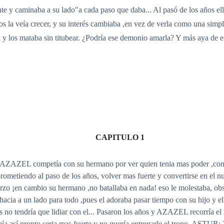
ente y caminaba a su lado"a cada paso que daba... Al pasó de los años ell
os la veía crecer, y su interés cambiaba ,en vez de verla como una sim
 y los mataba sin titubear. ¿Podría ese demonio amarla? Y más aya de es
CAPITULO 1
a"AZAZEL competía con su hermano por ver quien tenia mas poder ,c
ometiendo al paso de los años, volver mas fuerte y convertirse en el n
erzo ¡en cambio su hermano ,no batallaba en nada! eso le molestaba, obse
acia a un lado para todo ,pues el adoraba pasar tiempo con su hijo y ell
os no tendría que lidiar con el... Pasaron los años y AZAZEL recorría 
ía así pronto seria mas fuerte y no quería entregarle el trono. ASTUR