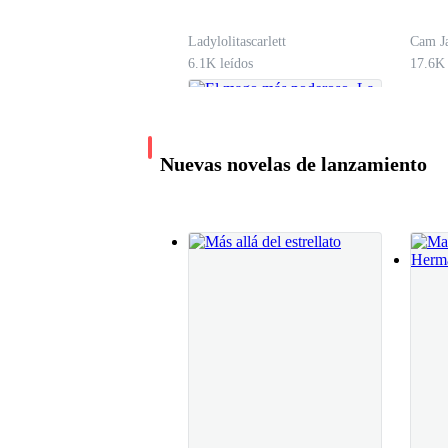
Ladylolitascarlett
Cam J
6.1K leídos
17.6K 
Nuevas novelas de lanzamiento
El mago más
poderoso. La travesía
del mago
Buho Bander
19.3K leídos