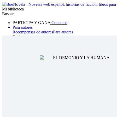
Mi biblioteca
Buscar
PARTICIPA Y GANA
Concurso
Para autores
Recompensas de autores
Para autores
Ranking
Navegar
Novelas
Cuentos Cortos
Todos
Romance
Hombre lobo
Mafia
Sistema
Fantasía
Urbano
LG