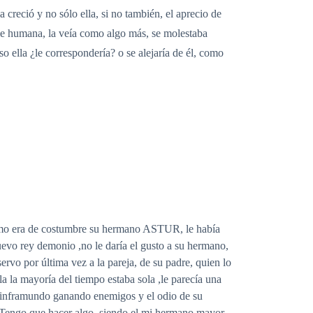
a creció y no sólo ella, si no también, el aprecio de
ple humana, la veía como algo más, se molestaba
o ella ¿le correspondería? o se alejaría de él, como
omo era de costumbre su hermano ASTUR, le había
uevo rey demonio ,no le daría el gusto a su hermano,
rvo por última vez a la pareja, de su padre, quien lo
a la mayoría del tiempo estaba sola ,le parecía una
el inframundo ganando enemigos y el odio de su
:-Tengo que hacer algo, siendo el mi hermano mayor