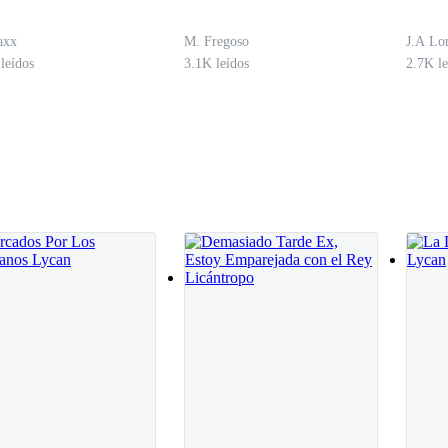
axx
M. Fregoso
J.A Lo
leídos
3.1K leídos
2.7K le