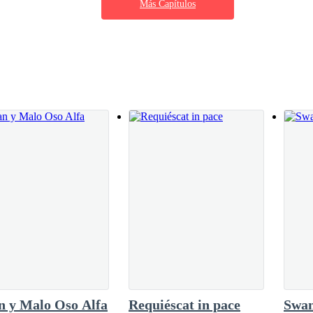
Más Capítulos
VINA:—Gracias mi señor, se que así será ¡mas
os a casa ,debes descansar. –Ella asintió y el
ambos entre la nada ,DAVINA día tras día se
o decía nada ,sabia que era lo que ella
, pero los demonios no pensaban igual, en una
n y Malo Oso Alfa
Requiéscat in pace
Swa