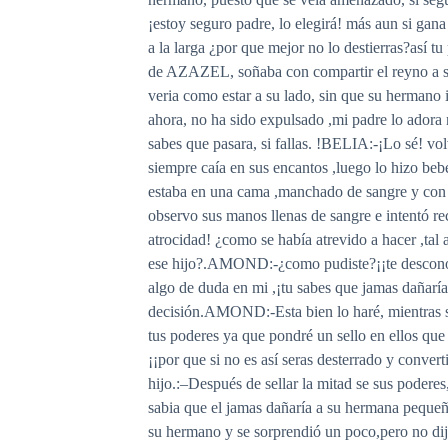
¡estoy seguro padre, lo elegirá! más aun si gan
a la larga ¿por que mejor no lo destierras?así t
de AZAZEL, soñaba con compartir el reyno a su 
veria como estar a su lado, sin que su herman
ahora, no ha sido expulsado ,mi padre lo adora
sabes que pasara, si fallas. !BELIA:-¡Lo sé! vol
siempre caía en sus encantos ,luego lo hizo be
estaba en una cama ,manchado de sangre y con 
observo sus manos llenas de sangre e intentó rec
atrocidad! ¿como se había atrevido a hacer ,tal 
ese hijo?.AMOND:-¿como pudiste?¡¡te desconoz
algo de duda en mi ,¡tu sabes que jamas dañaría
decisión.AMOND:-Esta bien lo haré, mientras se 
tus poderes ya que pondré un sello en ellos que
¡¡por que si no es así seras desterrado y conver
hijo.:–Después de sellar la mitad se sus podere
sabia que el jamas dañaría a su hermana pequeña
su hermano y se sorprendió un poco,pero no di