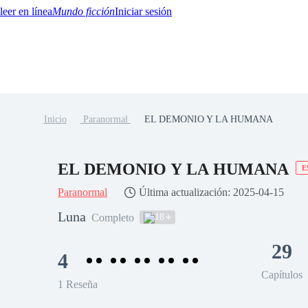
Mundo ficción
Iniciar sesión
Inicio
Paranormal
EL DEMONIO Y LA HUMANA
BTQ+
YA/TEEN
Paranormal
Misterio/Thriller
Oriental
Juegos
Historia
MM
EL DEMONIO Y LA HUMANA
E
Paranormal
Última actualización: 2025-04-15
Luna
18
Completo
29
4
Capítulos
1 Reseña