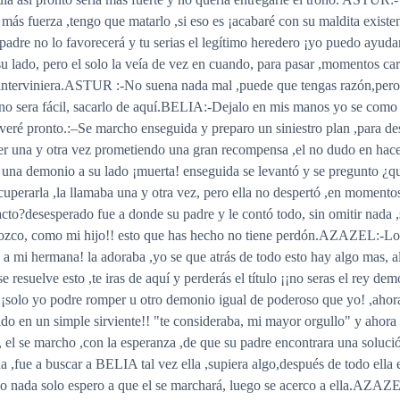
a más fuerza ,tengo que matarlo ,si eso es ¡acabaré con su maldita exist
u padre no lo favorecerá y tu serias el legítimo heredero ¡yo puedo ayuda
lado, pero el solo la veía de vez en cuando, para pasar ,momentos carna
o interviniera.ASTUR :-No suena nada mal ,puede que tengas razón,per
 no sera fácil, sacarlo de aquí.BELIA:-Dejalo en mis manos yo se com
veré pronto.:–Se marcho enseguida y preparo un siniestro plan ,para dest
ber una y otra vez prometiendo una gran recompensa ,el no dudo en hacer
una demonio a su lado ¡muerta! enseguida se levantó y se pregunto ¿qu
uperarla ,la llamaba una y otra vez, pero ella no despertó ,en momentos 
acto?desesperado fue a donde su padre y le contó todo, sin omitir nada 
co, como mi hijo!! esto que has hecho no tiene perdón.AZAZEL:-Lo s
 a mi hermana! la adoraba ,yo se que atrás de todo esto hay algo mas, a
resuelve esto ,te iras de aquí y perderás el título ¡¡no seras el rey de
 ¡solo yo podre romper u otro demonio igual de poderoso que yo! ,ahora 
tido en un simple sirviente!! "te consideraba, mi mayor orgullo" y ahora 
s, el se marcho ,con la esperanza ,de que su padre encontrara una soluci
 ,fue a buscar a BELIA tal vez ella ,supiera algo,después de todo ella 
jo nada solo espero a que el se marchará, luego se acerco a ella.AZ