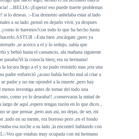
encia! ...BELIA:-¡Espera! eso puede traerte problemas
r! si lo deseas. :–Esa demonio anhelaba estar al lado
les a su lado ,pensó en dejarlo vivir, ya despues
o ¿como lo haremos?con todo lo que ha hecho hasta
o hacerlo.ASTUR :-Esta bien ,encárgate ¡pero ya
errarlo ,se acerco a el y lo sedujo, sabía que
lo y bebió hasta el cansancio, ala mañana siguiente
e pasaba?él la conocía bien¡ era su hermana!
la locura llego a el y no pudo resistirlo mas ¡era una
,su padre enfureció ¿acaso había hecho mal al criar a
e padre y no me opondré a la muerte ,pero hay
l menos investiga antes de tomar del todo una
monio, como yo lo deseaba!! ,conservaras la mitad de
largo de aquí ,espero tengas razón en lo que dices ,
no se que pensar ,pero aun asi, no dejas, de ser, mi
ón ,todo en su mente, era borroso pero ,en el fondo
estaba esa noche a su lado ,la encontró hablando con
AZEL:-Veo que estabas muy ocupada con mi hermano