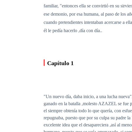
familiar, "entonces ella se convirtió en su sirvi
ese demonio, por esa humana, al paso de los añ
cuando pretendientes intentaban acercarse a ella
él le pedía hacerlo ,día con día..
Capítulo 1
"Un nuevo día, daba inicio, a una lucha nuev
ganado en la batalla ,molesto AZAZEL se fue pr
el siempre obtenía todo lo que quería, con esfu
repugnaba, puesto que por su culpa su padre la h
excelente idea que el desapareciera ,así al men
hermano, puesto que se veía amenazado, si segu