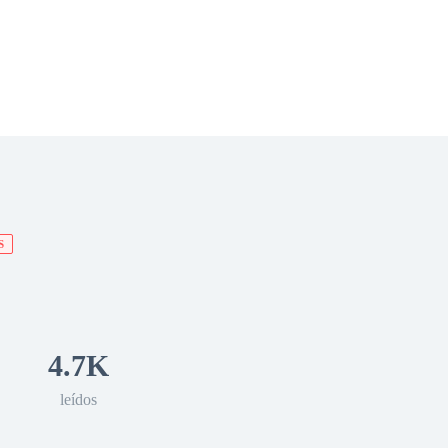
 Romance
Sci-Fi
Guerra
Otros
S
4.7K
leídos