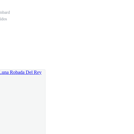
mbard
ídos