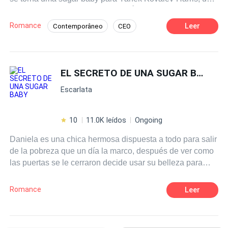
bilionário charmoso e misterioso. À medida que se
envolve com ele, Babi precisa decidir se está disposta a
Romance
Leer
Contemporâneo
CEO
arriscar seu coração em troca de uma vida mais luxuosa.
18+
Dominante
Boa Menina
Encontro às Cegas
EL SECRETO DE UNA SUGAR BABY
Aventura de Uma Noite
Amor Dói
Escarlata
10
11.0K leídos
Ongoing
Daniela es una chica hermosa dispuesta a todo para salir
de la pobreza que un día la marco, después de ver como
las puertas se le cerraron decide usar su belleza para
conseguir lo que quiere. Conquistar millonarios parecia
algo fácil hasta que uno de ellos muere y es la único
Romance
Leer
testigo de quien puede ser el asesino, ahora debe cubrir
su identidad para que su prometido y boleto de escape
Henry Sendel no se entere de su verdadera faceta. Todo