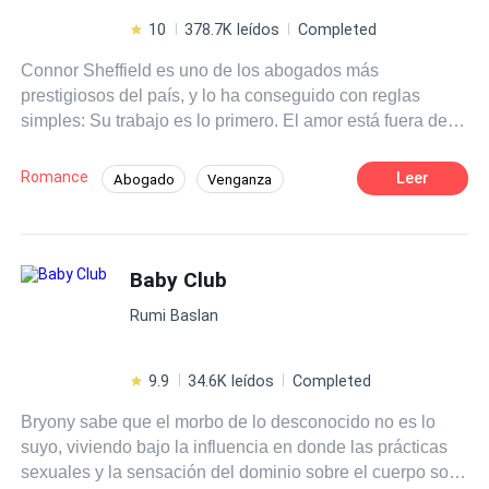
10
378.7K leídos
Completed
Connor Sheffield es uno de los abogados más
prestigiosos del país, y lo ha conseguido con reglas
simples: Su trabajo es lo primero. El amor está fuera de la
jugada, y un compromiso serio mucho menos… Sin
embargo un hombre como él no puede estar sin
Romance
Leer
Abogado
Venganza
compañía. Quizás por eso convertirse en el Sugar Daddy
Policía
Rebelde
Traición
de esa chiquilla irreverente, sexy y provocativa, es la
solución perfecta para él. Él la ve solo como una bebé,
Contemporánea
Ritmo Rápido
pero esa “Baby” tiene más de un secreto, y muchos
Baby Club
Diferencia de Edad
Romance oscuro
encantos ocultos que pondrán su mundo de cabeza.
Rumi Baslan
¿Será capaz Connor de ceder ante ella, aún en contra de
sus propias reglas? --Booktrailer en Youtube como:
BABY (Booktrailer)
9.9
34.6K leídos
Completed
Bryony sabe que el morbo de lo desconocido no es lo
suyo, viviendo bajo la influencia en donde las prácticas
sexuales y la sensación del dominio sobre el cuerpo son