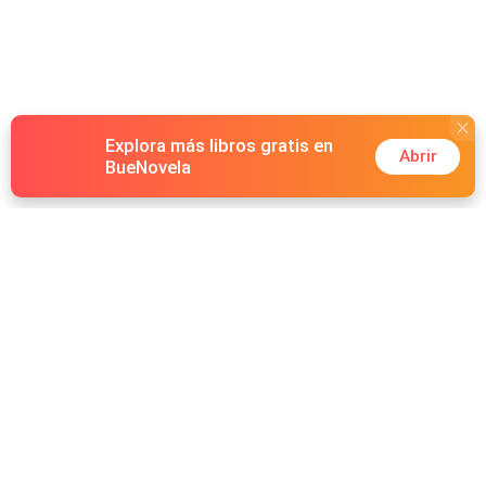
Explora más libros gratis en
Abrir
BueNovela
Hot Genres
Romance
Recursos
Hombre lobo
Palabras clave
Redes Sociales
Mafia
Búsquedas calientes