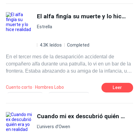
El alfa fingía su muerte y lo hice
real
Estrella
4.3K leídos
Completed
En el tercer mes de la desaparición accidental de
compañero alfa durante una patrulla, lo vi en un bar de la
frontera. Estaba abrazando a su amiga de la infancia, una
loba, y sonreía con arrogancia: —Hace tiempo que quería
librarme del acoso de Betania. De hecho, te agradezco
Cuento corto · Hombres Lobo
Leer
que me hayas dado la idea. Ahora siento una libertad que
Dulce y Doloroso
Satisfacción/Poder
no conocía desde hace mucho. La loba, pegada a su
Melodramático
Mujer Poderosa
pecho, le servía licor con voz melosa y le preguntó
cuándo reaparecería. Él respondió sin preocupación: —
Cuando mi ex descubrió quién era yo en
Sin Sentimientos
Canalla (Hombre)
Disfrutemos una semana más. Deja que Betania se
Castigo al Infiel
Fingimientio de Muerte
L’univers d’Owen
vuelva loca buscándome. Así aprenderá a no meterse
tanto en mis asuntos. Sus hermanos lo elogiaron: —
Reconquista Desesperada