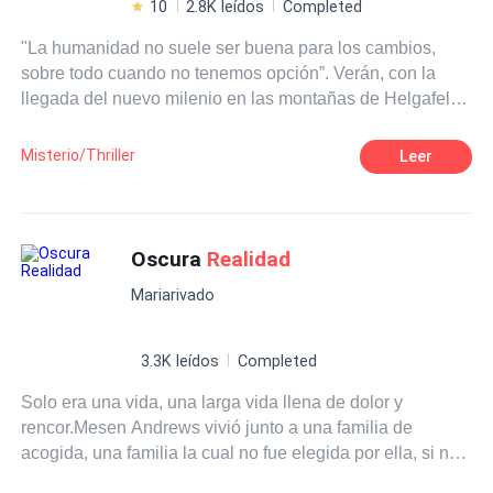
10
2.8K leídos
Completed
"La humanidad no suele ser buena para los cambios,
sobre todo cuando no tenemos opción”. Verán, con la
llegada del nuevo milenio en las montañas de Helgafell
apareció el espejo sagrado que conecta la dimensión de
los espíritus con la de los humanos, con la aparición de
Misterio/Thriller
Leer
este espejo comenzaron a ocurrir casos particulares de
humanos con habilidades mágicas, las cuales solo se
veían en el 5% de la población total de los humanos.
Todo era paz y tranquilidad, hasta que en el año 3012 el
Oscura
Realidad
espejo sagrado se agrietó ocasionando un desgarre del
Mariarivado
velo de la dimensión de los espíritus, esto ocasionó la
aparición de fantasmas que al entrar en el cuerpo
humano convierten a la persona en roca y de esqueletos
3.3K leídos
Completed
gigantes que devoran las almas de las personas. Estos
Solo era una vida, una larga vida llena de dolor y
seres lograron reducir considerablemente a los seres
rencor.Mesen Andrews vivió junto a una familia de
humanos, los cuales luchan para evitar la extinción…
acogida, una familia la cual no fue elegida por ella, si no
escogida por el centro en el estaba, la familia había