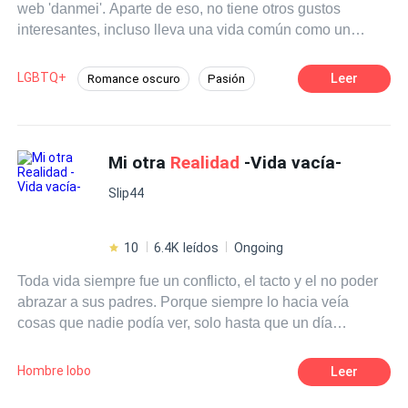
web 'danmei'. Aparte de eso, no tiene otros gustos
interesantes, incluso lleva una vida común como un
fracasado estudiante de universidad. ¿Pero que hará
cuando un día despierte y descubra que el personaje de
LGBTQ+
Leer
Romance oscuro
Pasión
su libro favorito está durmiendo a su lado? Es más, ¿por
Drama
Dominante
Identidad oculta
qué se estaba sintiendo atraído por él? ¡Si incluso tenía
novia!
Rebelde
MxM
Giro Argumental
Mi otra
Realidad
-Vida vacía-
Relación Retorcida
Slip44
10
6.4K leídos
Ongoing
Toda vida siempre fue un conflicto, el tacto y el no poder
abrazar a sus padres. Porque siempre lo hacia veía
cosas que nadie podía ver, solo hasta que un día
después de dieciséis años descubre que no es la única
adolescente que pasa por lo mismo y descubre su otra
Hombre lobo
Leer
realidad
en donde puede ser ella misma.