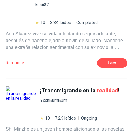
kesii87
por 8 meses. ¿Paul volverá a su cuerpo y antigua vida?
Si es que alguna vez existió...
10
3.8K leídos
Completed
Ana Álvarez vive su vida intentando seguir adelante,
después de haber alejado a Kevin de su lado. Mantiene
una extraña relación sentimental con su ex novio, al
mismo tiempo que sigue pensando en aquel que hace
que sus piernas tiemblen. Será difícil para ella no caer en
Romance
Leer
la tentación de un Dios semental como su ex compañero,
pues el destino volverá a ponerlo en su camino unas
cuantas veces.
¡Transmigrando en la
realidad
!
YxxnBumBum
10
7.2K leídos
Ongoing
Shi Minzhe es un joven hombre aficionado a las novelas