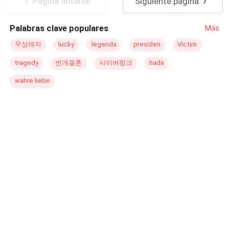
Pagina anterior
Siguiente página
igual o más avasallante que una tormenta de arena.Drew,
es considerado por su familia como un joven responsable
Palabras clave populares
Más
en el área de los negocios, pero un completo
desorientado en los asuntos del corazón, ha convertido a
무성애자
lucky
legenda
presiden
Victim
Isabdiella, en el objeto de sus pasiones, su tarea
tragedy
번개결혼
사이버펑크
hada
comienza al intentar convencer a la familia real, que es
digno de el amor de la
princesa
de Norusakistan, tiene un
wahre liebe
digno contrincante, al parecer todos aman a Hassan,
bueno, dulce, un galeno dedicado y nativo de aquel pais,
mientras que el solo es un ingles descarado que intenta
"robar" la virtud de la dama. Bien, de acuerdo, no era
considerado como el romántico de la historia, pero creía
que tampoco era justo llamarlo el villano.¿Cómo
explicarle al antiguo jeque que Isabdiella también lo
amaba?, ¿Cómo ganarse su aprobación?