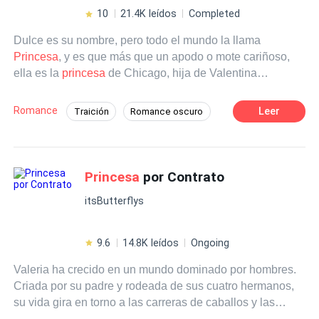
Diferença de idade
10
21.4K leídos
Completed
Dulce es su nombre, pero todo el mundo la llama
Princesa
, y es que más que un apodo o mote cariñoso,
ella es la
princesa
de Chicago, hija de Valentina
Constantini, la reina de la mafia de aquel lugar. Desde
pequeña supo lo que quería, ser como su madre, una
Romance
Leer
Traición
Romance oscuro
digna heredera de la mafia, fue por eso que quiso imitar a
CEO
Independiente
Poder Femenino
la reina madre y vengar una vieja disputa, pero pronto
todo se salió de control. ¿Qué tienen en común un CEO,
Mafia
Perdón
Infidelidad
Pasión
un sicario y un mafioso? nada, salvo enamorarse de la
Princesa
por Contrato
misma mujer, ¿Quién ganara el corazón de Dulce?
itsButterflys
9.6
14.8K leídos
Ongoing
Valeria ha crecido en un mundo dominado por hombres.
Criada por su padre y rodeada de sus cuatro hermanos,
su vida gira en torno a las carreras de caballos y las
apuestas que los mantienen a flote. Sin embargo, todo