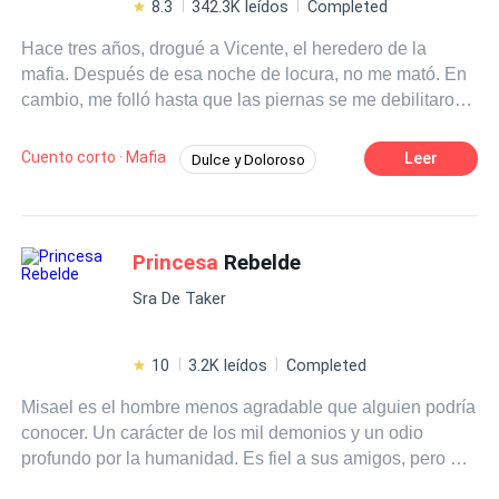
8.3
342.3K leídos
Completed
Hace tres años, drogué a Vicente, el heredero de la
mafia. Después de esa noche de locura, no me mató. En
cambio, me folló hasta que las piernas se me debilitaron,
sujetándome la cintura y susurrando la misma palabra
una y otra vez: —
Princesa
. Justo cuando iba a declarar
Cuento corto · Mafia
Leer
Dulce y Doloroso
mis sentimientos, su primer amor, Isabel, regresó. Para
Crush
Giro Inesperado
CEO/Magnate
mantenerla contenta, Vicente permitió que un coche me
atropellara, arrojó las reliquias familiar de mi madre a los
Egoísta
Amor Incondicional
perros callejeros y me envió a prisión. Pero cuando
Princesa
Rebelde
Reconquista Desesperada
Arrepentirse
finalmente me quebré, volando a Boston para casarme
Diferencia de Edad
Sra De Taker
con otro, Vicente destrozó la ciudad de Nueva York para
encontrarme.
10
3.2K leídos
Completed
Misael es el hombre menos agradable que alguien podría
conocer. Un carácter de los mil demonios y un odio
profundo por la humanidad. Es fiel a sus amigos, pero no
soporta a la gente débil ni las mentiras. Adicto a su