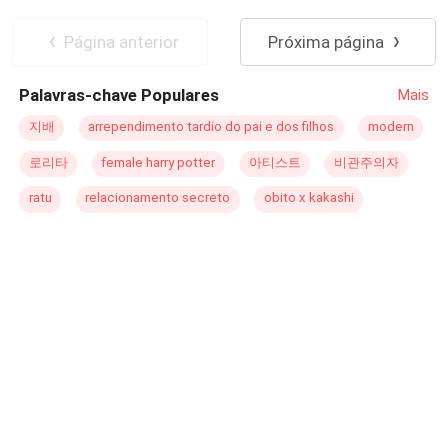
ela é tudo para mim ela é um ano mais nova do que eu,
CEO
Casamento por Contrato
meu casamento está próximo, meu noivo tem uma
Página anterior
Próxima página
concessionária de automóveis de luxo, sou
completamente apaixonada por ele, faço faculdade de
Palavras-chave Populares
Mais
administração eu serei a sucessora do papai na empresa,
não que eu queria mais é meu dever como vai mais
지배
arrependimento tardio do pai e dos filhos
modern
velha, mais o meu maior desejo é ser pedagoga, mais
로리타
female harry potter
아티스트
비관주의자
isso está fora de cogitação, minha melhor amiga Keyla
sempre a me incentiva seguir meu coração, mais já está
ratu
relacionamento secreto
obito x kakashi
decidido vou ser a sucessora do papai assim como
mamãe queria que eu fosse. Mais acontece uma grande
reviravolta na minha vida, as pessoas que mais amava
me apunhalaram pelas coisas de uma maneira e mais
cruel de todas, fui abusada e dada como morta por quem
mais amava, mais encontrei um homem que está
disposto a me ajudar e eu vou voltar da morte para me
vingar de queles me me feriram, vou voltar com minha
DOCE VINGANÇA, VOLTAR NÃO COMO MANÚ A QUE
ERA AMÁVEL POR TODOS E SIM COMO ÉVORA! E
com um homem extremamente lindo ao meu lado, mais