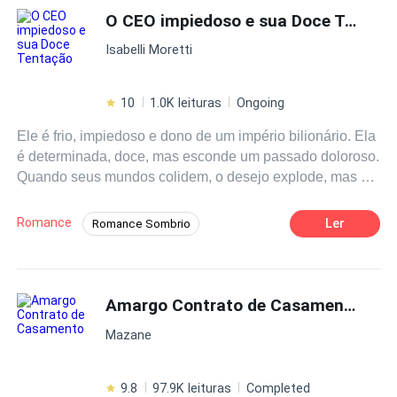
¿Que decidirá Paola?
O CEO impiedoso e sua Doce Tentação
Isabelli Moretti
10
1.0K leituras
Ongoing
Ele é frio, impiedoso e dono de um império bilionário. Ela
é determinada, doce, mas esconde um passado doloroso.
Quando seus mundos colidem, o desejo explode, mas o
amor pode ser a maior fraqueza de ambos.
Romance
Ler
Romance Sombrio
Enredo Acelerado
Amor Doce
Arrogante
Secretário/Secretária
Amargo Contrato de Casamento
CEO
Amor à Primeira Vista
Romance no Trabalho
Mazane
9.8
97.9K leituras
Completed