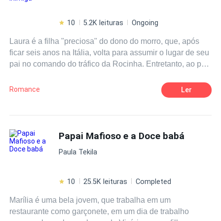
10
5.2K leituras
Ongoing
Laura é a filha "preciosa" do dono do morro, que, após
ficar seis anos na Itália, volta para assumir o lugar de seu
pai no comando do tráfico da Rocinha. Entretanto, ao pôr
os pés no Rio de Janeiro, ela descobre que o morro foi
tomado por um desconhecido, que seu pai está preso em
Romance
Ler
cativeiro e que sua cabeça está a prêmio. Então, para
pegar tudo aquilo que lhe foi tomado de volta, ela decide
ir por conta própria até o mais novo dono do morro,
Valentim, fingindo ser uma patricinha que não sabe de
Papai Mafioso e a Doce babá
nada do que está acontecendo por lá e tendo consigo o
Paula Tekila
único objetivo de acabar com seus inimigos e ex-aliados,
de dentro para fora e um a um. No entanto, quando ela o
vê, percebe que será mais difícil do que imagina, uma
10
25.5K leituras
Completed
vez que a atração entre eles é inegável e isso pode
Marília é uma bela jovem, que trabalha em um
colocar tudo a perder, para ambos.
restaurante como garçonete, em um dia de trabalho