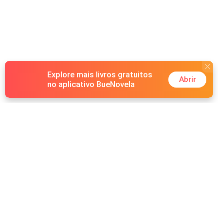
como tudo tem seu preço eu tenho o meu e pela minha
vingança vendo minha até para o diabo
Explore mais livros gratuitos
Abrir
no aplicativo BueNovela
Hot Genres
Romance
Recursos
Lobisomem
Palavras-chave
Redes sociais
Máfia