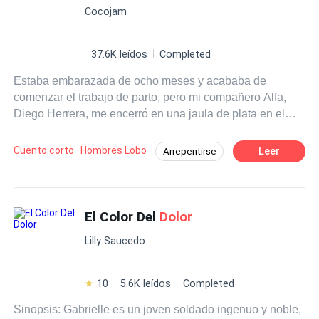
Pasión
Cocojam
37.6K leídos
Completed
Estaba embarazada de ocho meses y acababa de
comenzar el trabajo de parto, pero mi compañero Alfa,
Diego Herrera, me encerró en una jaula de plata en el
sótano para retrasar el nacimiento de cachorro. Cuando
grité pidiendo ayuda, él solo respondió:espera. Porque la
Cuento corto · Hombres Lobo
Leer
Arrepentirse
compañera de su difunto hermano, Valentina, también
Romance Amargo
Giro Inesperado
estaba dando a luz ese día. La Vidente de la Manada
había profetizado que solo el primogénito sería
Compañero
Karma
bendecido por la Diosa de la Luna y se convertiría en el
El Color Del
Dolor
futuro Alfa. —El título le pertenece al hijo de Valentina —
Lilly Saucedo
dijo con frialdad. —Ella perdió a Marco. No tiene nada.
Tú ya tienes todo mi amor, Isabella. La jaula de plata
asegurará de que des a luz después que ella. Las
10
5.6K leídos
Completed
contracciones eran una tortura. Le supliqué que me
Sinopsis: Gabrielle es un joven soldado ingenuo y noble,
llevara a la clínica. Me agarró la barbilla y me obligó a