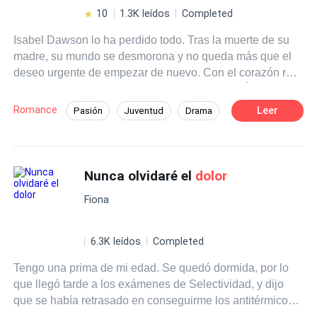
destino no quiere que ellos realicen todos sus sueños?
10
1.3K leídos
Completed
Descubre, paso a paso, con Aiyana y Kenay, el
Isabel Dawson lo ha perdido todo. Tras la muerte de su
desenlace de esta hermosa relación, por la que luchan
madre, su mundo se desmorona y no queda más que el
día con día
deseo urgente de empezar de nuevo. Con el corazón roto
y una maleta llena de sueños, se muda a Los Ángeles
buscando una segunda oportunidad. Después de
Romance
Leer
Pasión
Juventud
Drama
múltiples rechazos, una adinerada familia le ofrece
Chico de oro
CEO
Hija de Magnate
trabajo como cocinera en una imponente mansión. Lo
que parecía un empleo temporal se transforma en una
Primer Amor
Traición
experiencia que pondrá a prueba sus emociones y
Nunca olvidaré el
dolor
Ventaja Especial
cambiará su vida por completo. En medio de lujos ajenos,
Fiona
secretos familiares y sentimientos inesperados, Isabel
deberá decidir si está dispuesta a bajar la guardia y abrir
su corazón. ¿Y si la felicidad que creía perdida estuviera
6.3K leídos
Completed
más cerca de lo que imagina?
Tengo una prima de mi edad. Se quedó dormida, por lo
que llegó tarde a los exámenes de Selectividad, y dijo
que se había retrasado en conseguirme los antitérmicos.
Robó 30,000 dólares para la operación de la abuela,