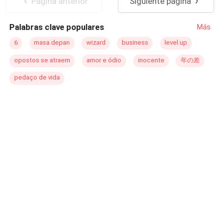
Pagina anterior
Siguiente página
oportunidad que tanto ha anhelado tener.
Palabras clave populares
Más
6
masa depan
wizard
business
level up
opostos se atraem
amor e ódio
inocente
年の差
pedaço de vida