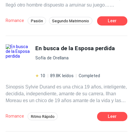
llegó otro hombre dispuesto a arruinar su juego…
es todo lo opuesto, a pesar de las cosas que le suceden.
empezando por mí.
Querrá protegerla y apoyarla en todo, con tal de que le dé
a su heredero… hasta que una verdad sale a la luz y
Romance
Leer
Pasión
Segundo Matrimonio
ahora querrá poseerla por razones muy diferentes.
Romance oscuro
Inteligente
Policía
¿Logrará su cometido al tiempo que cobra venganza y se
enamora de una mujer opuesta a él?
Deseo de Control
Divorcio
En busca de la Esposa perdida
Amor Prohibido
Embarazo
Sofía de Orellana
10
89.8K leídos
Completed
Sinopsis Sylvie Durand es una chica 19 años, inteligente,
decidida, independiente, amante de su carrera. Ilhan
Moreau es un chico de 19 años amante de la vida y las
libertades de la juventud. Pero todo se terminará para
ellos cuando los obliguen a casarse para cerrar un trato y
Romance
Leer
Ritmo Rápido
esconder la vida de Ilhan. Será la guerra declarada, hasta
Poder Femenino
Mujeriego
que llegue el divorcio y uno de ellos se dé cuenta que se