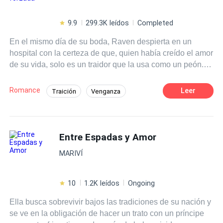
9.9
299.3K leídos
Completed
En el mismo día de su boda, Raven despierta en un
hospital con la certeza de que, quien había creído el amor
de su vida, solo es un traidor que la usa como un peón.
Empujada hacia un nuevo prometido —el enigmático y
paralizado Rowan Harrelson—, Raven entra en un juego
Romance
Leer
Traición
Venganza
peligroso de engaños, poder y alianzas inesperadas.
Novia Sustituta
Romance oscuro
Cada sonrisa es una amenaza; cada caricia, un posible
veneno; y su única esperanza de sobrevivir es fingir que
Comedia
Dominante
ha perdido completamente la memoria. Lo que no sabe
Entre Espadas y Amor
Heredero / Heredera
Arrogante
es que Rowan Harrelson es de todo menos lo que
MARIVÍ
aparenta, y que muy lejos de su silla de ruedas y su
mansión oscura, en el Club de los Reyes, es uno de los
hombres más temidos y peligrosos de Chicago. “”””—
10
1.2K leídos
Ongoing
Raven es demasiado dulce, inocente. Ni siquiera sabe
Ella busca sobrevivir bajos las tradiciones de su nación y
cómo expresarse cuando está celosa ¡y Dios sabe que
se ve en la obligación de hacer un trato con un príncipe
hoy lo está! —sonrió Rowan mientras sus amigos lo