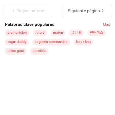
enamoró, y el otro se vaya con el corazón roto. ¿Podrán
Independiente
Millonario Instantáneo
volver a unirse luego de terminar con su matrimonio?
Diferencia de Edad
CEO
Pagina anterior
Siguiente página
Contemporánea
Matrimonio por Contrato
Palabras clave populares
Más
premonición
future
matón
泣ける
인터섹스
sugar daddy
segunda oportunidad
boy x boy
chico gato
sensible