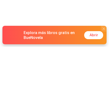
Explora más libros gratis en
Abrir
BueNovela
Hot Genres
Romance
Recursos
Hombre lobo
Palabras clave
Redes Sociales
Mafia
Búsquedas calientes