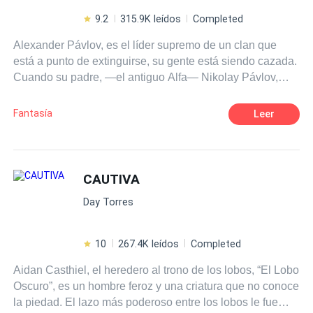
9.2
315.9K leídos
Completed
Alexander Pávlov, es el líder supremo de un clan que
está a punto de extinguirse, su gente está siendo cazada.
Cuando su padre, —el antiguo Alfa— Nikolay Pávlov,
último en la línea de la familia real murió, su madre quedó
sola. El lazo que unía al Alfa y a su Luna se destruyó y
Fantasía
Leer
debido a esto los lobos de la manada no podían
acercarse a los humanos porque los asesinaban, el
control que ejercían sobre sus bestias desapareció. Por
eso debía encontrar a su Luna, ella establecería ese
CAUTIVA
equilibrio.Después de mucho buscar dio con ella pero
Day Torres
está en problemas y su lobo está listo para asesinar a
quienes la quieren muerta.
10
267.4K leídos
Completed
Aidan Casthiel, el heredero al trono de los lobos, “El Lobo
Oscuro”, es un hombre feroz y una criatura que no conoce
la piedad. El lazo más poderoso entre los lobos le fue