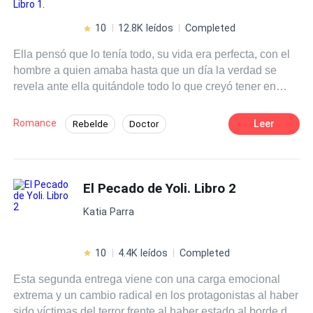
10
12.8K leídos
Completed
Ella pensó que lo tenía todo, su vida era perfecta, con el
hombre a quien amaba hasta que un día la verdad se
revela ante ella quitándole todo lo que creyó tener en
apenas segundos. Herida por ese pasado cerró su
corazón al amor y no cree volver a confiar. Él lo perdió
Romance
Leer
Rebelde
Doctor
todo ese fatídico día; su esposa, sus hijas, su padre, su
Matrimonio por Contrato
Contemporánea
corazón está lleno de rabia y amargura, se convirtió en
piedra y no siente amor por los demás, lo único que evita
Amor de casados
Comedia
Drama
abandonar la vida es una promesa hecha a su hermana
El Pecado de Yoli. Libro 2
Traición
CEO
frente a las tumbas de susfamilia. Dos corazones heridos,
Katia Parra
sin esperanzas, se encontrarán ¿Serán capaces de
renunciar al dolor para ser felices?
10
4.4K leídos
Completed
Esta segunda entrega viene con una carga emocional
extrema y un cambio radical en los protagonistas al haber
sido víctimas del terror frente al haber estado al borde de