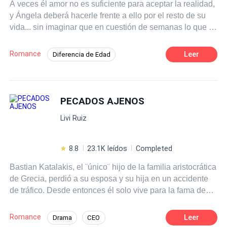
A veces él amor no es suficiente para aceptar la realidad,
y Ángela deberá hacerle frente a ello por el resto de su
vida... sin imaginar que en cuestión de semanas lo que le
ha costado tanto mantener en secreto saldrá a la luz,
haciéndola tomar decisiones que podrían separarla para
Romance
Leer
Diferencia de Edad
siempre del único que la ha amado tal cual es.
Romance oscuro
Infidelidad
CEO
Venganza
Acción
Pasión
PECADOS AJENOS
Independiente
Mujeriego
Livi Ruiz
8.8
23.1K leídos
Completed
Bastian Katalakis, el ¨único¨ hijo de la familia aristocrática
de Grecia, perdió a su esposa y su hija en un accidente
de tráfico. Desde entonces él solo vive para la fama de
Katalakis y cree que nunca va a enamorarse de otra
mujer. Hasta un día su primo Athan Katalakis le trae una
Romance
Leer
Drama
CEO
mujer como regalo de su cumpleaños: Violeth Jones, una