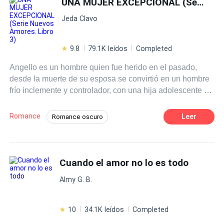
UNA MUJER EXCEPCIONAL (Serie Nuevos Amores. Libro 3)
Romance oscuro
Este trio vivirá no solo un romance intenso, fuerzas
Jeda Clavo
externas tratarán de separarlos y solo el amor y la fe, les
mantendrán juntos.
9.8
79.1K leídos
Completed
Angello es un hombre quien fue herido en el pasado,
desde la muerte de su esposa se convirtió en un hombre
frío inclemente y controlador, con una hija adolescente a
quien ha criado bajo unas estrictas normas de
comportamiento, por otra parte, Martina es una mujer
Romance
Leer
Romance oscuro
segura de sí misma, independiente, profesional exitosa,
Poder Femenino
Pasión
quien es ferviente creyente de la igualdad, no tolera las
injusticias y no cree en el amor, porque piensa que
ningún hombre merece sacrificar su libertad ¿Lograrán
Cuando el amor no lo es todo
estas almas solitarias unir sus vidas? ¿Podrá Angello
Almy G. B.
cambiar su forma de pensar al encontrar una mujer
excepcional? Todos los derechos reservados. Registrado
en Safe Creative bajo el número 2001052802718
10
34.1K leídos
Completed