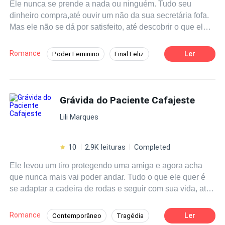
Ele nunca se prende a nada ou ninguém. Tudo seu
completamente apaixonado por uma rapariga de vinte
dinheiro compra,até ouvir um não da sua secretária fofa.
anos, que para além de tudo era filha do seu melhor
Mas ele não se dá por satisfeito, até descobrir o que ela
amigo e antigo polícia das forças especiais italianas, e
esconde.
como se isso não bastasse, todos olhavam para ele como
se fosse um tio. Não compreendia realmente quem tinha
Romance
Ler
Poder Feminino
Final Feliz
colocado uma maldição na sua vida para nunca ser feliz.
Badboy
Boa Menina
Primeiro Amor
Será que podia ir contra todos por amor ou simplesmente
não tinha nascido para ser feliz?
CEO
Aventura de Uma Noite
Grávida do Paciente Cafajeste
Romance no Trabalho
POV em Primeira Pessoa
Lili Marques
10
2.9K leituras
Completed
Ele levou um tiro protegendo uma amiga e agora acha
que nunca mais vai poder andar. Tudo o que ele quer é
se adaptar a cadeira de rodas e seguir com sua vida, até
seus amigos colocarem uma enfermeira em sua casa. Ela
acabou de ser demitida e precisa muito do emprego para
Romance
Ler
Contemporâneo
Tragédia
sustentar a família, está disposta a tudo, até mesmo