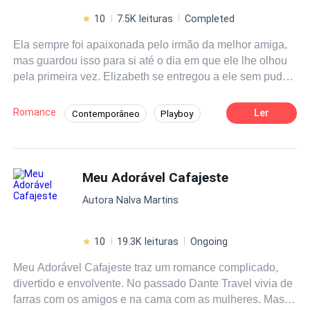
10
7.5K leituras
Completed
Ela sempre foi apaixonada pelo irmão da melhor amiga,
mas guardou isso para si até o dia em que ele lhe olhou
pela primeira vez. Elizabeth se entregou a ele sem pudor
e amarras, finalmente estava nos braços do homem que
sempre amou. Ela só não esperava que fosse ser
Romance
Ler
Contemporâneo
Playboy
rejeitada por ele na manhã seguinte. Cristian forjou a
Primeiro Amor
Perdão
Aventura
própria morte e agora, seis meses depois, está de volta
querendo retomar sua vida. Ele não tinha esquecido a
Enredo Acelerado
Policial
Rejeição
mulher que mexeu com sua cabeça e quando descobriu
Meu Adorável Cafajeste
que ela estava grávida, soube que era a hora de voltar.
Autora Nalva Martins
Mas os problemas dele não eram apenas conseguir o
perdão da mãe de seu filho. Ele ainda estava sendo
perseguido e agora toda sua família corria perigo.
10
19.3K leituras
Ongoing
Meu Adorável Cafajeste traz um romance complicado,
divertido e envolvente. No passado Dante Travel vivia de
farras com os amigos e na cama com as mulheres. Mas