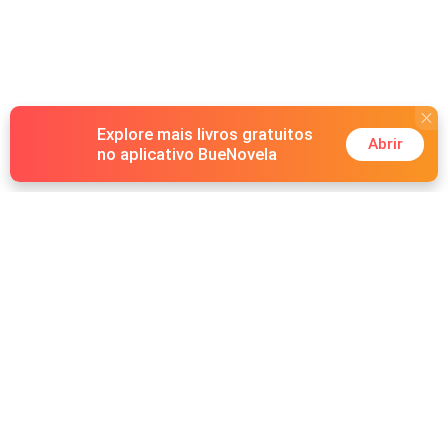
Explore mais livros gratuitos
Abrir
no aplicativo BueNovela
Hot Genres
Romance
Recursos
Lobisomem
Palavras-chave
Redes sociais
Máfia
Pesquisas importantes