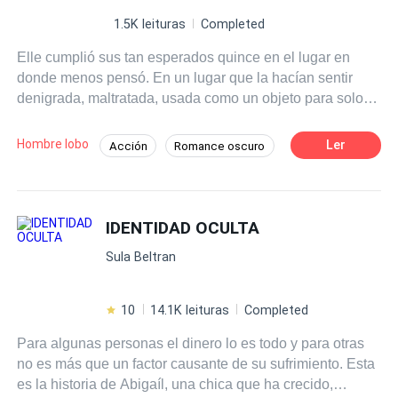
1.5K leituras
Completed
Elle cumplió sus tan esperados quince en el lugar en
donde menos pensó. En un lugar que la hacían sentir
denigrada, maltratada, usada como un objeto para solo
brindar placer a los hombres y las mujeres alfas...y
algunos betas.
Hombre lobo
Ler
Acción
Romance oscuro
Alfa
Identidad oculta
Omega
Amor Prohibido
IDENTIDAD OCULTA
Sula Beltran
10
14.1K leituras
Completed
Para algunas personas el dinero lo es todo y para otras
no es más que un factor causante de su sufrimiento. Esta
es la historia de Abigaíl, una chica que ha crecido,