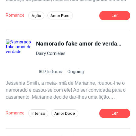
y el tiempo es nuestro único juez.
Romance
Ler
Ação
Amor Puro
Amor Dói
Protagonista feminina fria
Inimigos que se amam
Namorado fake amor de verdade
Homem arrependido
Segunda Chance
Amor Após o Casamento
Dairy Cornieles
De Inimigos a Amantes
807 leituras
Ongoing
Jessenia Smith, a meia-irmã de Marianne, roubou-lhe o
namorado e casou-se com ele! Ao ser convidada para o
casamento, Marianne decide dar-lhes uma lição,
tentando fazê-los acreditar que arranjou um novo
namorado. Amanda ajuda-a, mas será que ela vai se
Romance
Ler
Intenso
Amor Doce
meter numa grande confusão?
Juventude
Dominante
Primeiro Amor