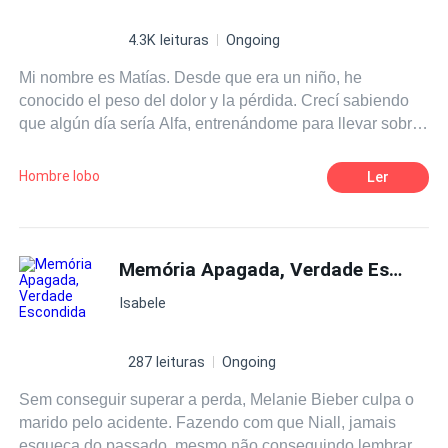
4.3K leituras
Ongoing
Mi nombre es Matías. Desde que era un niño, he
conocido el peso del dolor y la pérdida. Crecí sabiendo
que algún día sería Alfa, entrenándome para llevar sobre
mis hombros la carga de mi manada. Pero nada pudo
prepararme para el giro que tomaría mi vida al
Hombre lobo
Ler
encontrarme con ella: Alessandra. Soy Alessandra.
Llegué desde Nápoles, con mi madre y un pasado que
dejábamos atrás, buscando paz en Camden. Era el lugar
perfecto para un nuevo comienzo... o al menos eso
Memória Apagada, Verdade Escondida
pensé, hasta que conocí a Matías. Desde ese primer
Isabele
encuentro, sentí algo que no podía explicar, una conexión
que parecía tejerse desde antes de que nuestras miradas
se cruzaran. Su mundo, tan intrigante como oscuro,
287 leituras
Ongoing
pronto se convirtió en el mío. Y con él, llegaron secretos y
Sem conseguir superar a perda, Melanie Bieber culpa o
pruebas que nunca imaginé. Un destino incierto nos
marido pelo acidente. Fazendo com que Niall, jamais
aguarda. ¿Podremos vencer juntos la sombra que
esqueça do passado, mesmo não conseguindo lembrar.
amenaza con separarnos? La historia apenas comienza...