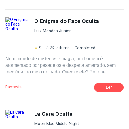
CEO
Contemporâneo
família virá a tona e dando um rumo diferente a toda a
história, os tornando ainda mais fortes.
De Inimigos a Amantes
Traição
O Enigma do Face Oculta
Rebelde
Drama
Amor Proibido
Luiz Mendes Junior
9
3.7K leituras
Completed
Num mundo de mistérios e magia, um homem é
atormentado por pesadelos e desperta amarrado, sem
memória, no meio do nada. Quem é ele? Por que
hominídeos selvagens querem levá-lo? Perto dali, um
grupo de ladrões procura por pedras encantadas que
Fantasia
Ler
valem uma fortuna. Missão simples: roubar, matar, voltar
sem contratempos, como sempre fazem. Não
imaginavam que esse dia seria diferente, que um homem
atormentado por pesadelos e sem memória, mudaria
La Cara Oculta
suas vidas para sempre.
Moon Blue Middle Night