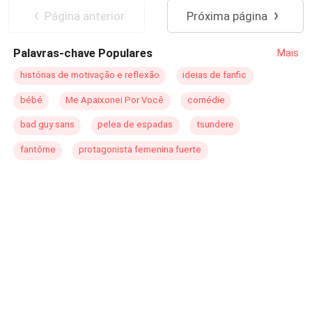
Página anterior
Próxima página
Palavras-chave Populares
Mais
histórias de motivação e reflexão
ideias de fanfic
bébé
Me Apaixonei Por Você
comédie
bad guy sans
pelea de espadas
tsundere
fantôme
protagonista femenina fuerte