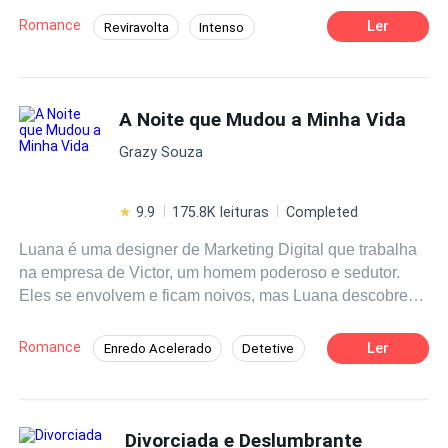
dela e prestava atenção nos mínimos detalhes. No
inimaginÃ¡veis da histÃ³ria da ficÃ§Ã£o policial
Romance
Ler
Reviravolta
Intenso
entanto, ele traiu ela bem debaixo dos olhos dela. Diante
brasileira.
Detetive
Rebelde
Contemporâneo
da hipocrisia disfarçada de bondade desse bom marido,
ela decidiu fazer com que eles nunca se recuperassem!
Drama
Divórcio
Traição
A Noite que Mudou a Minha Vida
Independente
Grazy Souza
9.9
175.8K leituras
Completed
Luana é uma designer de Marketing Digital que trabalha
na empresa de Victor, um homem poderoso e sedutor.
Eles se envolvem e ficam noivos, mas Luana descobre
que Victor é um traidor e um tirano, que a engana com
outras mulheres e desdenha dela para os amigos.
Romance
Ler
Enredo Acelerado
Detetive
Desiludida, ela termina o noivado e pede demissão para
Drama
Rejeição
Arrependimento
cuidar do seu irmão, que fica paraplégico após um
acidente de carro. Em uma noite de diversão com as
Independente
Perdão
CEO
amigas, ela se embriaga e tem uma noite de amor com
Divorciada e Deslumbrante
Tragédia