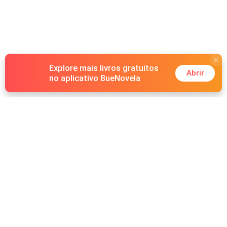
profundo. E uma única noite juntos muda tudo. Agora,
com uma gravidez inesperada, Giulia e Noah precisarão
enfrentar o maior obstáculo de todos: a família Calahan.
Para o pai de Noah, Giulia jamais será digna de carregar
o sobrenome da família.
Explore mais livros gratuitos
Abrir
no aplicativo BueNovela
Hot Genres
Romance
Recursos
Lobisomem
Palavras-chave
Redes sociais
Máfia
Pesquisas importantes