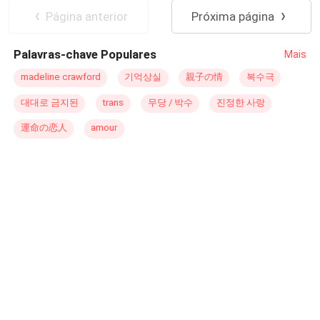
35 anos transformou o trabalho em seu único refúgio. A
proposta fria: o divórcio. Constrangida e já resignada com
Diferença de Idade
Página anterior
Próxima página
única luz em sua vida é sua filha, Giulia, uma garotinha
a frieza do seu casamento, Isabel aceitou a generosa
de cinco anos cheia de vida e curiosidade. Decidido a
indenização oferecida e assinou os papéis, imaginando
Palavras-chave Populares
Mais
dar à filha a melhor educação possível, sem imaginar que
um futuro solitário, mas livre. Para sua surpresa, Patrick
a chegada daquela jovem brasileira iria abalar sua rotina
se recusou a assinar. E uma proposta tentadora que pode
madeline crawford
기억상실
親子の情
복수극
e despertar emoções que ele jurava ter deixado para trás.
mudar tudo? Qual será o caminho que Isabel escolherá?
대대로 금지된
trans
무당 / 박수
진정한 사랑
Livro 2: Giulia Benites deixou a Espanha para estudar
medicina em Londres, acreditando que sua vida
運命の恋人
amour
finalmente estava entrando nos trilhos. Sobrevivente de
um câncer na infância e filha de um pai amoroso que lhe
ensinou sobre força, ela não esperava que a liberdade
também trouxesse a vulnerabilidade de se apaixonar.
Noah Calahan é o herdeiro de uma das famílias mais
poderosas da cidade. Rico, talentoso e sufocado pelas
expectativas dos pais, ele esconde de todos a paixão
pela arte e o desejo de viver uma vida diferente daquela
que foi traçada para ele desde o berço. Quando seus
caminhos se cruzam na faculdade, a atração é
instantânea. Mas o que começa como uma amizade leve
e cheia de confidências se transforma em algo mais