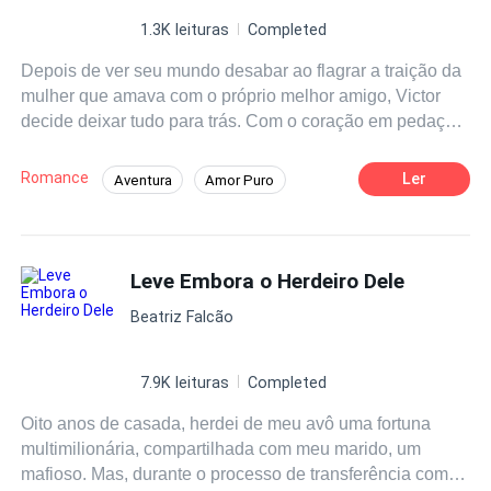
1.3K leituras
Completed
Depois de ver seu mundo desabar ao flagrar a traição da
mulher que amava com o próprio melhor amigo, Victor
decide deixar tudo para trás. Com o coração em pedaços
e o desejo de recomeçar, ele parte para Montevino, uma
pequena cidade cercada por colinas e vinhedos, em
Romance
Ler
Aventura
Amor Puro
busca de paz — e talvez, de si mesmo. Entre o aroma
Intenso
Inteligente
Boa Menina
das uvas e o som tranquilo do campo, Victor encontra
mais do que um novo começo. Ele encontra ela — uma
CEO
Cultivo
Amor à Primeira Vista
mulher de alma serena, olhar doce e coragem escondida
Leve Embora o Herdeiro Dele
Renascimento
nas cicatrizes do passado. Aos poucos, o que começou
Beatriz Falcão
como uma amizade leve e despretensiosa se transforma
em um amor calmo, curativo, capaz de cicatrizar as
feridas que ele acreditava incuráveis. “Um Amor Leve” é
7.9K leituras
Completed
uma história sobre recomeços, perdão e a beleza de
Oito anos de casada, herdei de meu avô uma fortuna
amar sem pressa — porque, às vezes, o amor que chega
multimilionária, compartilhada com meu marido, um
devagar é o que mais transforma. Cláudia Evellyn
mafioso. Mas, durante o processo de transferência com o