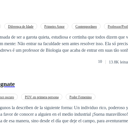
Diferença de Idade
Primeiro Amor
Contemporâneo
Professor/Prof
 Acelerado
Adolescente
sada de ser a garota quieta, estudiosa e certinha que todos dizem que 
 mente: Não entrar na faculdade sem antes resolver isso. Ela só precis
o para dar uma palestra sobre sexualidade na adolescência em um colégio
10
13.8K leitu
ruzam e Shane fará uma proposta no mínimo irrecusável a Thomas.
gnate
ce oscuro
POV en primera persona
Poder Femenino
unos la describen de la siguiente forma: Un individuo rico, poderoso y
 a favor de conocer a alguien en el medio industrial ¡Suena maravilloso!
a de esa manera, sino desde el día que deje el campo, para aventurarme
mbio porque accidentalmente me encontré con dos hombres muy podero