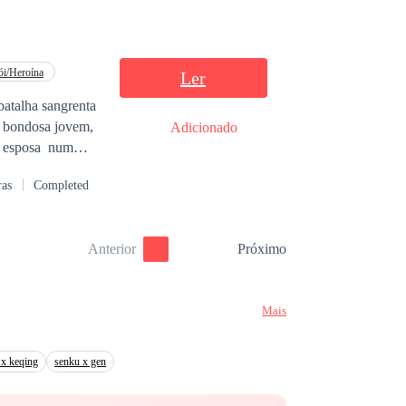
ói/Heroína
Ler
batalha sangrenta
e bondosa jovem,
Adicionado
ar esposa num
ras
Completed
om a indiferença
esposo que no
Anterior
Próximo
Mais
 x keqing
senku x gen