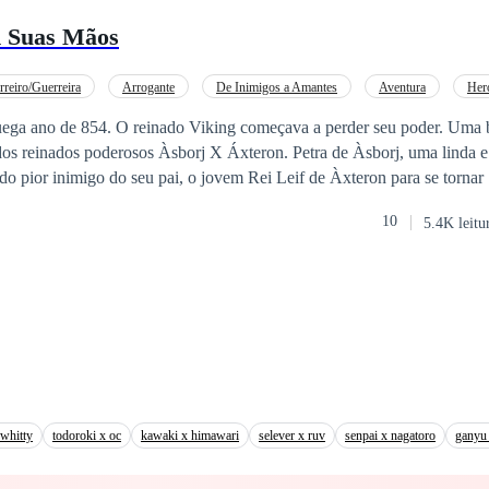
 Damien vir falar
 Suas Mãos
Cerimônia de Acasalamento. Em seguida, abri o notebook e respondi ao e-
Laurel: "Aceito o convite. Parto no dia da Cerimônia de
reiro/Guerreira
Arrogante
De Inimigos a Amantes
Aventura
Her
Amor Proibido
Drama
Casamento por Contrato
ruega ano de 854. O reinado Viking começava a perder seu poder. Uma 
e dos reinados poderosos Àsborj X Áxteron. Petra de Àsborj, uma linda 
 do pior inimigo do seu pai, o jovem Rei Leif de Àxteron para se torn
ência de seus bens. Durante alguns anos, Petra, filha da Elfa Elim
10
5.4K leitu
scubrirá seus poderes e terá que lidar com Sacerdotisas, feiticeiras e c
po fará dessa jovem uma grande guerreira, ela mostrará ao impiedoso 
 risco vale a pena.
 whitty
todoroki x oc
kawaki x himawari
selever x ruv
senpai x nagatoro
ganyu