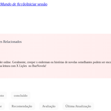
Mundo de ficção
Iniciar sessão
s Relacionados
TQ+
YA/TEEN
Paranormal
Mistério/Thriller
Oriental
Jogos
História
MM R
ler online. Geralmente, creeper x enderman ou histórias de novelas semelhantes podem ser enc
ua leitura com X Lições no BueNovela!
nto
concluído
de
Recomendação
Avaliação
Última Atualização