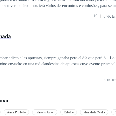
rar seu verdadeiro amor, terá vários desencontros e confusões, para se un
nso até encontra-la, para que cumpra o contrato de casamento, seria a 
10
8.7K lei
a isso tivesse que sacrificar sua filha. Era uma questão de honra para
a sua liberdade, principalmente agora que tinha encontrado seu amor.
nada
ombre adicto a las apuestas, siempre ganaba pero el día que perdió... Lo
rmino envuelto en una red clandestina de apuestas cuyo evento principal 
3.1K lei
uxo
Amor Proibido
Primeiro Amor
Rebelde
Identidade Oculta