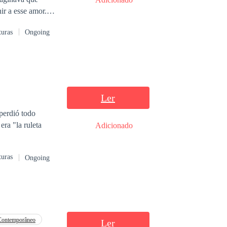
ir a esse amor.
salvação da sua
turas
Ongoing
 ele. Mas Mariana
Ler
 perdió todo
era "la ruleta
Adicionado
turas
Ongoing
Contemporâneo
Ler