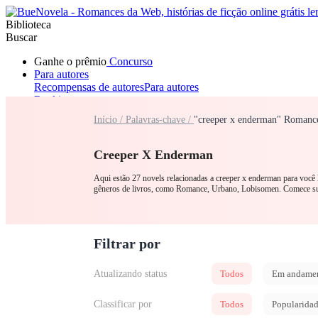
Biblioteca
Buscar
Ganhe o prêmio
Concurso
Para autores
Recompensas de autores
Para autores
Ranking
Navegar
Início /
Palavras-chave /
"creeper x enderman" Romance
Novelas
Contos Curtos
Todos
Romance
Lobisomem
Máfia
Sistema
Fantasia
Urbano
LGB
Creeper X Enderman
Aqui estão 27 novels relacionadas a creeper x enderman para você 
gêneros de livros, como Romance, Urbano, Lobisomen. Comece s
Filtrar por
Atualizando status
Todos
Em andame
Classificar por
Todos
Popularida