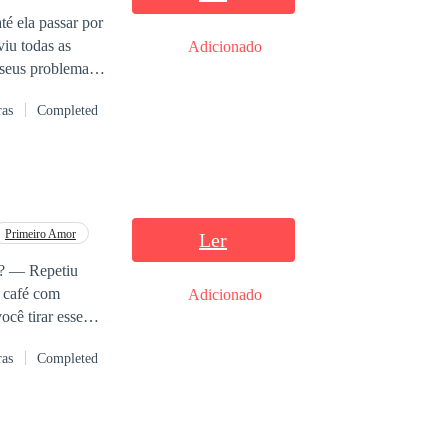
té ela passar por
iu todas as
Adicionado
 seus problemas.
e de sua família;
ras
Completed
u como atendente,
lvendo então, com
z, Lavine
descobriu que
 armadilha,
 virar a vida
Primeiro Amor
Ler
Adicionado
ras
Completed