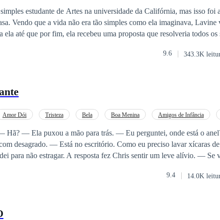
Diferença de Idade
CEO
simples estudante de Artes na universidade da Califórnia, mas isso foi a
asa. Vendo que a vida não era tão simples como ela imaginava, Lavine v
a ela até que por fim, ela recebeu uma proposta que resolveria todos os
ma vida dupla para poder se sustentar e não precisar de nada que viess
9.6
343.3K leitu
ar eu uma casa noturna de elite da cidade. A princípio, Lavine começo
nca a favorecia, ela se tornou uma “acompanhante particular” se envo
o da Lux PUB. Depois de uma proposta indecente que o Homem a fe
ante
 só era o homem mais importante que a quem ela servia, mas também 
os mais poderosos de toda Califórnia. Mas já era tarde para sair daquela
xonada por aquele Homem poderoso e seus sentimentos foram capazes de
Amor Dói
Tristeza
Bela
Boa Menina
Amigos de Infância
 avesso.
 Como eu preciso lavar xícaras de café com
para não estragar. A resposta fez Chris sentir um leve alívio. — Se você tirar esse
 que está rompendo o nosso noivado. Sem joguinhos. — Eu não terminei o
9.4
14.0K leitu
ão coloque-o. Agora. O olhar de Chris era firme, e suas
om. — Murmurou ela contrariada. Pegou a bolsa,
ou de volta no dedo. Depois, virou a mão para mostrar a ele.
O