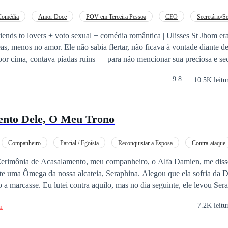
Comédia
Amor Doce
POV em Terceira Pessoa
CEO
Secretário/Se
vers + voto sexual + comédia romântica | Ulisses St Jhom era um homem bem
as, menos no amor. Ele não sabia flertar, não ficava à vontade diante 
por cima, contava piadas ruins — para não mencionar sua preciosa e sec
enas uma mulher era capaz de deixa-lo confortável e o amava a pesar d
9.8
10.5K leitu
, sua melhor amiga e pessoa de maior importância para o ceo. Decidido 
ras, Ulisses decide fazer um voto que mudará sua vida e sua amizade c
do, jurou: não iria dormir com mais nenhuma mulher até encontrar al
nto Dele, O Meu Trono
verdade e não por ser milionário!
Companheiro
Parcial / Egoísta
Reconquistar a Esposa
Contra-ataque
Cerimônia de Acasalamento, meu companheiro, o Alfa Damien, me diss
a nossa alcateia, Seraphina. Alegou que ela sofria da Doença da Lua e
 seguinte, ele levou Seraphina direto para
nha suíte. Para me acalmar, ele até
7.2K leitu
n
Assim que ela estiver segura, removo a marca. Você
 me procurou com um exame médico nas mãos.