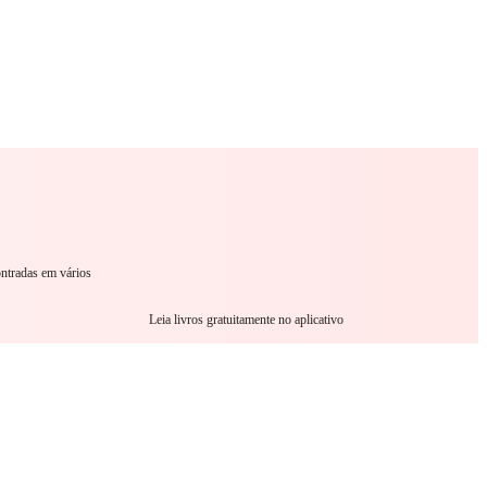
omance
Sci-Fi
Guerra
Outro
ontradas em vários
Leia livros gratuitamente no aplicativo