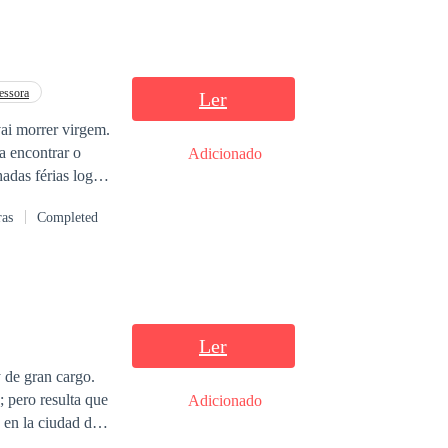
essora
Ler
vai morrer virgem.
a encontrar o
Adicionado
 local. O
ras
Completed
Ler
 de gran cargo.
; pero resulta que
Adicionado
 en la ciudad de
sos, además de