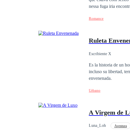
nessa fuga iria encont
Seu pai não dará desca
Romance
empresa, mesmo que par
lutaria até o fim, pel
Ruleta Envene
Escribiente X
Es la historia de un h
incluso su libertad, te
envenenada.
Urbano
A Virgem de L
Luna_Loh
Aventura