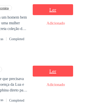
cretária
Ler
de uma mulher
Adicionado
reta coleção de
a abundante
ras
Completed
a abandonar a
om Hazel
guém que o ame de
Ler
e que precisava
Adicionado
ras
Completed