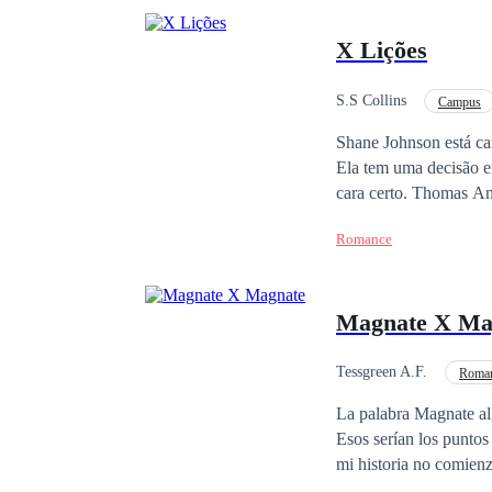
X Lições
S.S Collins
Campus
Aventura
Enredo
Shane Johnson está can
Ela tem uma decisão em
cara certo. Thomas Andrews é um professor de Biologia que acaba de entrar em suas tão sonhadas férias logo
após ter sido convidad
Romance
caminho dos dois se c
Magnate X Ma
Tessgreen A.F.
Roman
La palabra Magnate alg
Esos serían los puntos
mi historia no comienz
Londres, allí todo ca