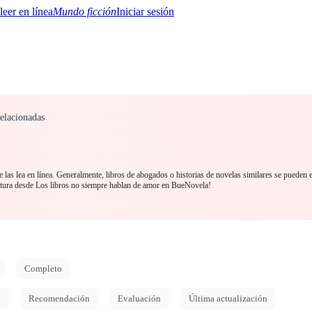
Mundo ficción
Iniciar sesión
elacionadas
BTQ+
YA/TEEN
Paranormal
Misterio/Thriller
Oriental
Juegos
Historia
MM
las lea en línea. Generalmente, libros de abogados o historias de novelas similares se pueden 
tura desde Los libros no siempre hablan de amor en BueNovela!
Completo
d
Recomendación
Evaluación
Última actualización