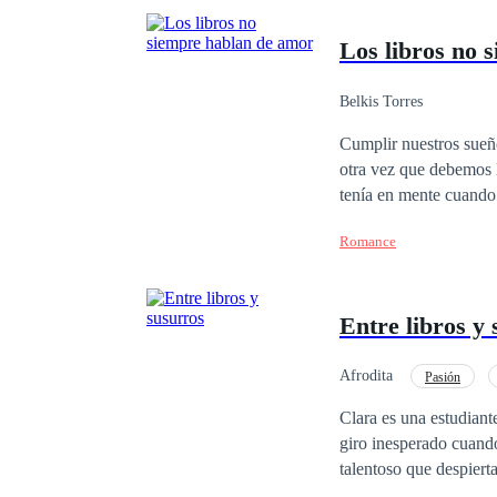
Los libros no 
Belkis Torres
Cumplir nuestros sueñ
otra vez que debemos luchar por
tenía en mente cuando 
anhelaba. Lo que no se
Romance
vendrían muchas cosas
había escrito y leído: el amor. ¿Es posible que los sueños se cumplan? Pero, sobre t
mano de nuestros des
Entre libros y
Afrodita
Pasión
Clara es una estudiant
giro inesperado cuando
talentoso que despiert
vez más atraída por s