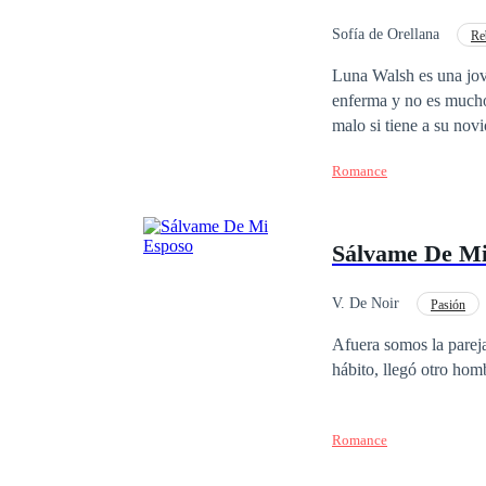
aprenderán. Acompáñam
intensa historia
Sofía de Orellana
Re
Matrimonio por Contrat
Luna Walsh es una joven universitaria que trata sa
enferma y no es mucho 
malo si tiene a su nov
muere y está a punto d
Romance
quien recurrir, se topa
perder su único bien, 
país, quien busca una m
Sálvame De Mi
porque las relaciones n
todo lo opuesto, a pes
a su heredero… hasta q
V. De Noir
Pasión
¿Logrará su cometido 
Divorcio
Amor P
Afuera somos la pareja
hábito, llegó otro ho
Romance