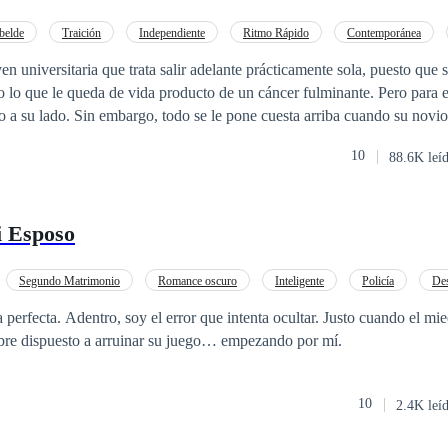
e y descubramos como las líneas entre lo bueno y lo malo se desdibuj
belde
Traición
Independiente
Ritmo Rápido
Contemporánea
o
POV en primera persona
CEO
lir adelante prácticamente sola, puesto que su madre está
lo que le queda de vida producto de un cáncer fulminante. Pero para el
io a su lado. Sin embargo, todo se le pone cuesta arriba cuando su novio
e perder la casa que su madre hipotecó para pagar sus estudios. Sola, si
10
88.6K leí
 con el anuncio en un diario electrónico que le llama la atención y deci
está dispuesta a todo. Así es como conoce a Jack Gosling, un important
ujer que alquile su vientre para tener un heredero a través de inseminaci
 Esposo
o son lo suyo. Arisco, frío, calculador y hasta cruel, se encontrará con
ar de las cosas que le suceden. Querrá protegerla y apoyarla en todo, con
ue una verdad sale a la luz y ahora querrá poseerla por razones muy di
Segundo Matrimonio
Romance oscuro
Inteligente
Policía
Des
al tiempo que cobra venganza y se enamora de una mujer opuesta a él?
rohibido
Embarazo
 perfecta. Adentro, soy el error que intenta ocultar. Justo cuando el mi
mbre dispuesto a arruinar su juego… empezando por mí.
10
2.4K leí