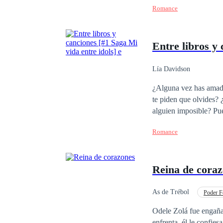
Romance
Entre libros y 
Lía Davidson
¿Alguna vez has amado
te piden que olvides?
alguien imposible? Pues te diré algo, esa es la rutina de una fan. ¿Pero que pasaría si un día tu sueño se hace
realidad? ¿O que ocurri
Romance
mejor renunciar a todo
Reina de cora
As de Trébol
Poder F
Venganza
Desafí
Odele Zolá fue engaña
enfrenta, él le confie