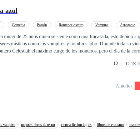
a azul
Comedia
Pasión
Romance oscuro
Vampiro
Arrogante
 mujer de 25 años quien se siente como una fracasada, esto debido a q
seres místicos como los vampiros y hombres lobo. Durante toda su vida
ntero Celestial; el máximo cargo de los monteros, pero el día de la cor
 título y no ella. Después de la humillación y de haber sufrido un recha
10
12.1K l
que siempre estuvo enamorada, Viviana decide escapar del clan de los 
 normal. Ahora, cuatro años después, en la cúspide de la decadencia d
 volver con los monteros para el funeral del padre de Viviana. Ahora Viviana se
Anterior
sa muerte de su padre, debe descubrir qué ser sobrenatural lo asesinó y 
un atractivo vampiro u hombre lobo llegue para confundirla y hacerle c
ensaba.
vs vampiro
mejores libros de terror
ciencia ficcion ingles
libros de erotismo
razones