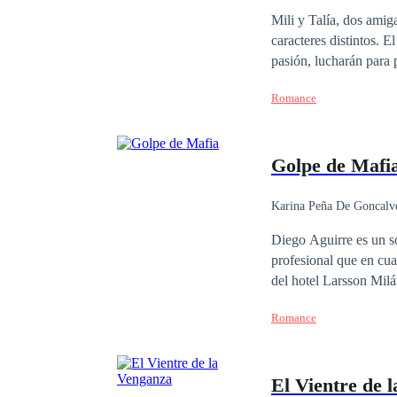
Mili y Talía, dos amigas insepa
caracteres distintos. El bien y el mal será el detonante de esta novela, donde ambas, sumergidas por una misma
pasión, lucharán para 
representará la luz y l
Romance
pasión hechizada.
Golpe de Mafi
Karina Peña De Goncalv
Contemporánea
Diego Aguirre es un sol
profesional que en cu
del hotel Larsson Milá
pensó que iba a morir 
Romance
millonaria, hermosa y 
haberse cruzado, no te
obligados a permanecer
El Vientre de 
no todo lo que brilla 