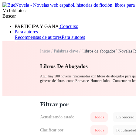
Mi biblioteca
Buscar
PARTICIPA Y GANA
Concurso
Para autores
Recompensas de autores
Para autores
Ranking
Navegar
Inicio /
Palabras clave /
"libros de abogados" Novelas R
Novelas
Cuentos Cortos
Todos
Romance
Hombre lobo
Mafia
Sistema
Fantasía
Urbano
LG
Libros De Abogados
Aquí hay 500 novelas relacionadas con libros de abogados para que 
géneros de libros, como Romance, Hombre lobo. ¡Comience su lec
Filtrar por
Actualizando estado
Todos
En proceso
Clasificar por
Todos
Popularida