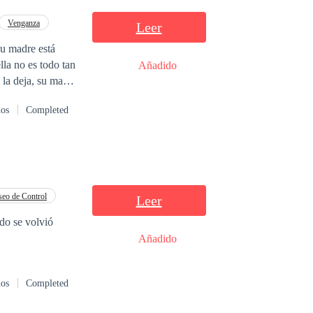
an en esta
Venganza
Leer
la no es todo tan
Añadido
 la deja, su madre
n tener a nadie a
dos
Completed
de que para no
e empresario del
ón artificial,
 Luna, quien es
 tal de que le dé
ferentes.
eo de Control
Leer
edo se volvió
Añadido
dos
Completed