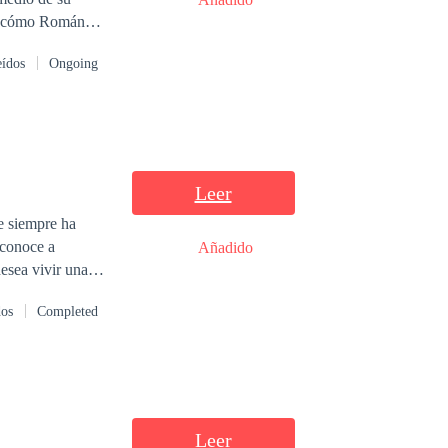
ndona sabiendo
eídos
Ongoing
ctos y sin hablar
mal que le
Leer
ue siempre ha
 conoce a
Añadido
esea vivir una
lo Larsson un
dos
Completed
r entre estos
Leer