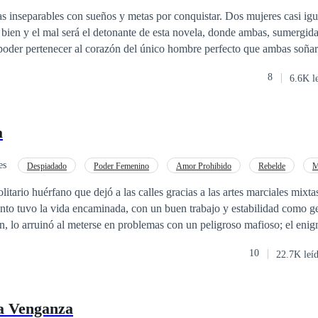
rables con sueños y metas por conquistar. Dos mujeres casi iguales con
poder pertenecer al corazón del único hombre perfecto que ambas soñaron 
a otra la oscuridad, sumergidas a sus grandes deseos y tentaciones, le da
8
6.6K l
a
es
Despiadado
Poder Femenino
Amor Prohibido
Rebelde
M
Pasión
itario huérfano que dejó a las calles gracias a las artes marciales mixta
anto tuvo la vida encaminada, con un buen trabajo y estabilidad como g
n, lo arruinó al meterse en problemas con un peligroso mafioso; el eni
al desafiarlo, pero sobrevive y decide enmendar su vida. Rebeka Larss
10
22.7K leí
valiente que ha sido desde siempre una tentación para él, sus caminos n
nían que ser más que compañeros de trabajo, pero el destino tenía otros
 juntos descubriendo lo que es el amor. Las apariencias no siempre nos
la Venganza
es oro, no podemos juzgar a las personas sin conocerlas, lecciones de vi