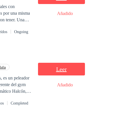
Añadido
tener. Una
rán origen a una
eídos
Ongoing
afia
Leer
s, es un peleador
erente del gym
Añadido
gmático Halcón,
on en una joven
dos
Completed
o tendrían que
 planes y son
 dicen la verdad,
da que