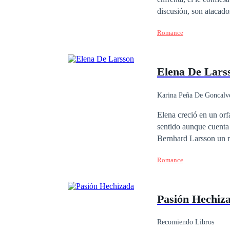
discusión, son atacados por 
salva a Sabina en luga
Romance
que morirá y a Odele se le rompe el cora
país, no sabe cómo lle
el idioma de ese lugar
Elena De Lars
hicieron.
Karina Peña De Goncalv
Elena creció en un orf
sentido aunque cuenta
Bernhard Larsson un m
aventura sin tapujos. 
Romance
apuesto arquitecto y el
apuestos Larsson? Prim
Pasión Hechiz
Recomiendo Libros