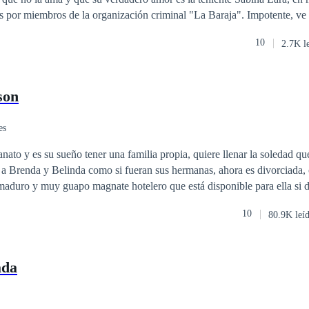
miembros de la organización criminal "La Baraja". Impotente, ve cómo Román
r de a ella y es herida de muerte. Sin poder hacer nada, Román la aba
10
2.7K l
zón una vez más. Más tarde, Odele despierta en un basurero en otro
gó a ahí, pero está viva y parece que jamás fue herida. Sin dinero, conta
, Odele se hace una promesa: Volverá a su país y se vengará de todo el 
son
es
anato y es su sueño tener una familia propia, quiere llenar la soledad q
 a Brenda y Belinda como si fueran sus hermanas, ahora es divorciada,
aduro y muy guapo magnate hotelero que está disponible para ella si d
Elena fiel a sus convicciones lo rechazará, sin embargo, conocerá a Pab
10
80.9K leí
la no podrá resistirse a entregarse a la aventura. ¿Qué hará Elena al esta
era entrega de la saga chicas de orfanato.
ada