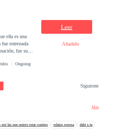
Leer
ue ella es una
 fue entrenada
Añadido
onación, fue su
zo a manos de
eídos
Ongoing
monteros para
e Viviana, Lucas
Siguiente
cobrar venganza
reer que no son
Más
 por las que quiero estar contigo
relatos esposa
dabi x tu