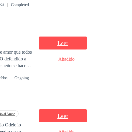
dos
Completed
Leer
se amor que todos
¿O defendido a
Añadido
 Tal vez sería
eídos
Ongoing
io al Amor
Leer
do Odele lo
 medio de su
Añadido