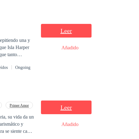
Leer
epitiendo una y
Añadido
que tanto
o escritora
eídos
Ongoing
 que solamente
Primer Amor
Leer
ria, su vida da un
arismático y
Añadido
ra se siente cada