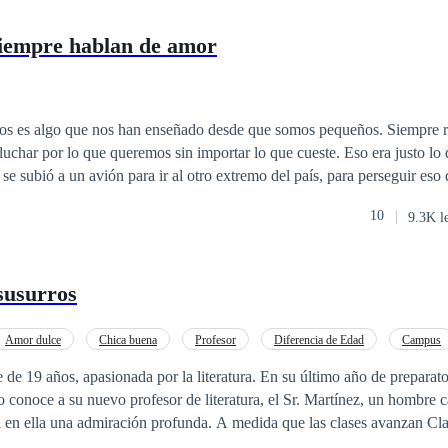
siempre hablan de amor
os es algo que nos han enseñado desde que somos pequeños. Siempre r
 lo que queremos sin importar lo que cueste. Eso era justo lo que Isla Harper
se subió a un avión para ir al otro extremo del país, para perseguir eso 
 imaginó jamás era que, junto con los logros de su naciente carrera com
10
9.3K l
 más, nuevas amistades, nuevos gustos, pero sobre todo, algo sobre lo
odo, ¿puede ir el amor de la
eos?
 susurros
Amor dulce
Chica buena
Profesor
Diferencia de Edad
Campus
e de 19 años, apasionada por la literatura. En su último año de preparato
 conoce a su nuevo profesor de literatura, el Sr. Martínez, un hombre c
a en ella una admiración profunda. A medida que las clases avanzan Cla
u forma de enseñar y su manera de ver el mundo.