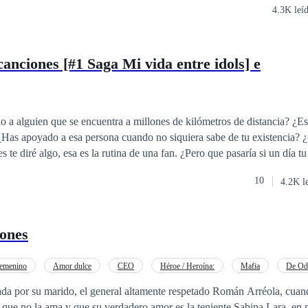
4.3K leí
canciones [#1 Saga Mi vida entre idols] e
 a alguien que se encuentra a millones de kilómetros de distancia? ¿E
 ¿Has apoyado a esa persona cuando no siquiera sabe de tu existencia? 
ría si de repente aquel pilar donde te sostenía se derrumban te tus ojos?
10
4.2K l
.
zones
emenino
Amor dulce
CEO
Héroe / Heroína:
Mafia
De Od
o a las Expectativas
da por su marido, el general altamente respetado Román Arréola, cuan
sa que no la ama y que su verdadero amor es la teniente Sabina Lara, en