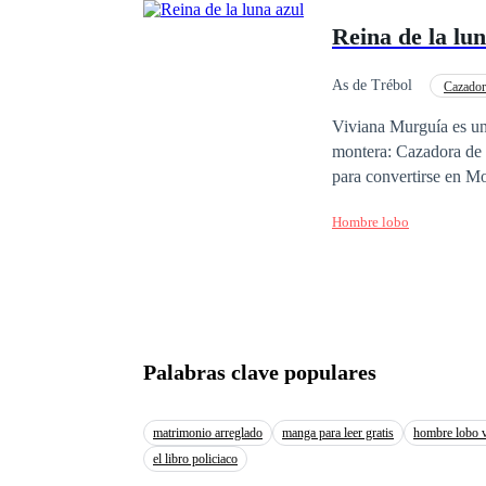
Reina de la lun
As de Trébol
Cazador
Viviana Murguía es una
montera: Cazadora de 
para convertirse en Mo
prima quien recibió el
Hombre lobo
Lucas, el hombre del 
vivir como una humana
va a buscarla y la obliga a
enfrenta a la misterio
por ella, a menos que 
tan malos como ella p
Palabras clave populares
matrimonio arreglado
manga para leer gratis
hombre lobo 
el libro policiaco