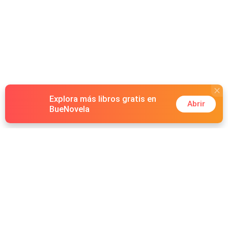
Explora más libros gratis en
Abrir
BueNovela
Hot Genres
Romance
Recursos
Hombre lobo