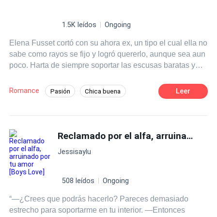
1.5K leídos
Ongoing
Elena Fusset cortó con su ahora ex, un tipo el cual ella no
sabe como rayos se fijo y logró quererlo, aunque sea aun
poco. Harta de siempre soportar las escusas baratas y
para nada convincentes de su ex, lo hechó de su
departamento de manera inmediata cuando descubrió
Romance
Leer
Pasión
Chica buena
algo mas convincente para romper con el. Porque si, el
Malentendido
Dominante
vivía de arrimado en su departamento y muy poco
aportaba con los gastos que Elena hacía en el mes. ¿Y
que había matado el amor? Era un tipo demasiado infiel,
Reclamado por el alfa, arruinado por tu amor [
no podía controlar la mirada, ni los dedos, ni la boca,
Jessisaylu
entonces Elena opto por lo mas sensato. ¡Fuera de mi
casa! Obviamente su ardiente vecino escuchó y casi vio
todo el problema que se armó. Esta vez no iba dejar
508 leídos
Ongoing
escapar a la mujer quien es dueña de sus sueños
“—¿Crees que podrás hacerlo? Pareces demasiado
calientes y su corazón. No volvería a desperdiciar tiempo
estrecho para soportarme en tu interior. —Entonces
como la vez que la conoció sin novio. Esta listo para