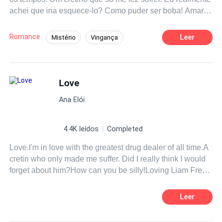
achei que iria esquece-lo? Como puder ser boba! Amar
Liam Frey é a coisa mais difícil de fazer.
Romance
Leer
Mistério
Vingança
Traição
Contemporâneo
Mafia
Aventura
Love
Ana Elói
4.4K leídos
Completed
Love.I'm in love with the greatest drug dealer of all time.A
cretin who only made me suffer. Did I really think I would
forget about him?How can you be silly!Loving Liam Frey
is the hardest thing to do.
Leer