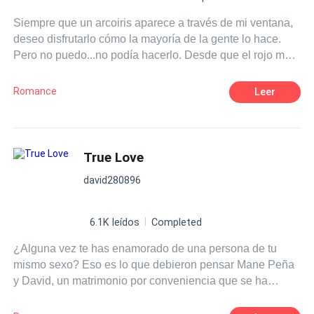
ciclo escolar sin destruirse? o por el contrario ¿Caerán
Siempre que un arcoiris aparece a través de mi ventana,
ante las tentaciones y pasiones más profundas de su
deseo disfrutarlo cómo la mayoría de la gente lo hace.
amor?
Pero no puedo...no podía hacerlo. Desde que el rojo me
recordaba a tus labios, El amarillo a tu opaco cabello, el
verde a tu suéter de rayas, y el rosa a tus mejillas.
Romance
Leer
True Love
david280896
6.1K leídos
Completed
¿Alguna vez te has enamorado de una persona de tu
mismo sexo? Eso es lo que debieron pensar Mane Peña
y David, un matrimonio por conveniencia que se ha
acabado convirtiendo en una tórrida historia de amor.
Mane, el hombre de la casa, está roto por dentro, y David,