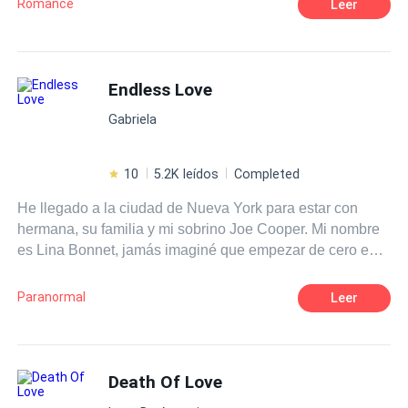
Romance
Leer
David ni siquiera sabe lo que significa sentir debido a su
pasado. ¿Qué va a pasar cuando dos almas heridas se
unan? ¿Qué va a pasar cuando el amor irrumpa en sus
vidas?
Endless Love
Gabriela
10
5.2K leídos
Completed
He llegado a la ciudad de Nueva York para estar con
hermana, su familia y mi sobrino Joe Cooper. Mi nombre
es Lina Bonnet, jamás imaginé que empezar de cero en
un lugar nuevo iba a ser tan complicado, encajar…me
parece imposible. La Universidad parece un reto dificil de
Paranormal
Leer
conseguir, claro, no ser de este país tampoco me ayuda,
cada día es un reto y las sensaciones, indescriptibles. Y
cuando Darell Kraus apareció para dañar mi psiquis por
completo, todo empeoró. Se me metió por dentro, cada
Death Of Love
cosa, lugar o situación se volvieron insignificantes. Él