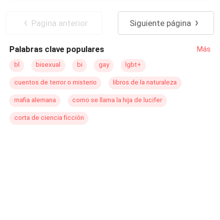
Pagina anterior
Siguiente página
Palabras clave populares
Más
bl
bisexual
bi
gay
lgbt+
cuentos de terror o misterio
libros de la naturaleza
mafia alemana
como se llama la hija de lucifer
corta de ciencia ficción