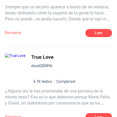
ciclo escolar sin destruirse? o por el contrario ¿Caerán
Siempre que un arcoiris aparece a través de mi ventana,
ante las tentaciones y pasiones más profundas de su
deseo disfrutarlo cómo la mayoría de la gente lo hace.
amor?
Pero no puedo...no podía hacerlo. Desde que el rojo me
recordaba a tus labios, El amarillo a tu opaco cabello, el
verde a tu suéter de rayas, y el rosa a tus mejillas.
Romance
Leer
True Love
david280896
6.1K leídos
Completed
¿Alguna vez te has enamorado de una persona de tu
mismo sexo? Eso es lo que debieron pensar Mane Peña
y David, un matrimonio por conveniencia que se ha
acabado convirtiendo en una tórrida historia de amor.
Mane, el hombre de la casa, está roto por dentro, y David,
Romance
Leer