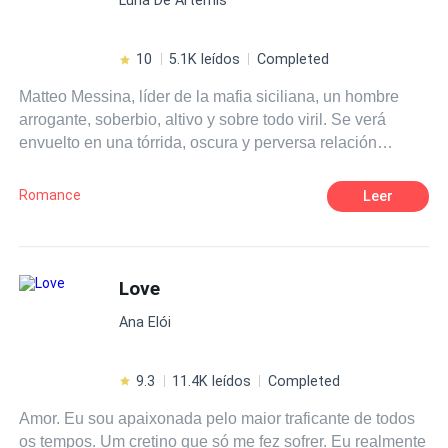
cambió mi mundo por completo. Segunda parte del libro
Endless.
10
5.1K leídos
Completed
Matteo Messina, líder de la mafia siciliana, un hombre
arrogante, soberbio, altivo y sobre todo viril. Se verá
envuelto en una tórrida, oscura y perversa relación
cuando fije su atención en la mujer equivocada. Sus ojos
negros son el origen de una penetrante mirada que
Romance
Leer
congela la sangre en las venas; alto, fornido y
malditamente atractivo quedará entre la espada y la
pared cuando deba elegir entre lo que siempre ha
deseado: su libertad y el poder o la pasión y la lujuria que
Love
se desata en sus venas. Lionetta Petrucci, una mujer que
Ana Elói
no está dispuesta a ser la dulce flor de ningún hombre, se
convierte en la perdición de Matteo. ¿Será ella la próxima
reina de la Cosa Nostra ¿O Matteo sellará el destino de
9.3
11.4K leídos
Completed
ella de la peor manera?
Amor. Eu sou apaixonada pelo maior traficante de todos
os tempos. Um cretino que só me fez sofrer. Eu realmente