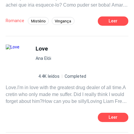
achei que iria esquece-lo? Como puder ser boba! Amar
Liam Frey é a coisa mais difícil de fazer.
Romance
Leer
Mistério
Vingança
Traição
Contemporâneo
Mafia
Aventura
Love
Ana Elói
4.4K leídos
Completed
Love.I'm in love with the greatest drug dealer of all time.A
cretin who only made me suffer. Did I really think I would
forget about him?How can you be silly!Loving Liam Frey
is the hardest thing to do.
Leer