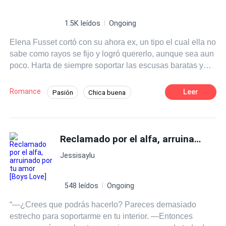
1.5K leídos
Ongoing
Elena Fusset cortó con su ahora ex, un tipo el cual ella no
sabe como rayos se fijo y logró quererlo, aunque sea aun
poco. Harta de siempre soportar las escusas baratas y
para nada convincentes de su ex, lo hechó de su
departamento de manera inmediata cuando descubrió
Romance
Leer
Pasión
Chica buena
algo mas convincente para romper con el. Porque si, el
Malentendido
Dominante
vivía de arrimado en su departamento y muy poco
aportaba con los gastos que Elena hacía en el mes. ¿Y
que había matado el amor? Era un tipo demasiado infiel,
Reclamado por el alfa, arruinado por tu amor [Boys Love]
no podía controlar la mirada, ni los dedos, ni la boca,
Jessisaylu
entonces Elena opto por lo mas sensato. ¡Fuera de mi
casa! Obviamente su ardiente vecino escuchó y casi vio
todo el problema que se armó. Esta vez no iba dejar
548 leídos
Ongoing
escapar a la mujer quien es dueña de sus sueños
“—¿Crees que podrás hacerlo? Pareces demasiado
calientes y su corazón. No volvería a desperdiciar tiempo
estrecho para soportarme en tu interior. —Entonces
como la vez que la conoció sin novio. Esta listo para