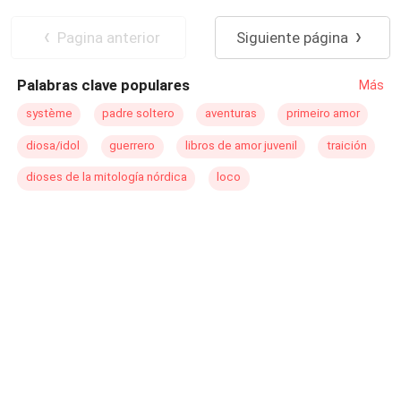
Pagina anterior
Siguiente página
Palabras clave populares
Más
système
padre soltero
aventuras
primeiro amor
diosa/idol
guerrero
libros de amor juvenil
traición
dioses de la mitología nórdica
loco