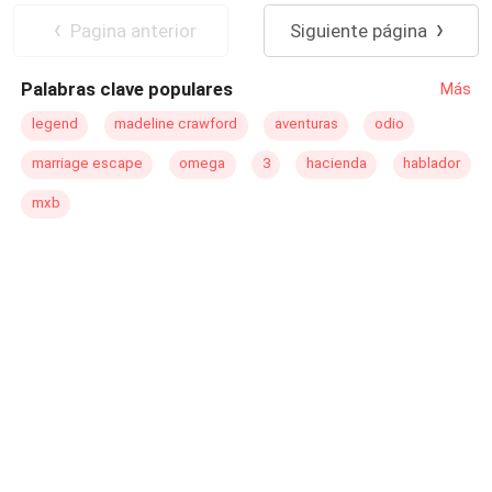
guardaespaldas le daría la oportunidad de descubrir
Pasión
Pagina anterior
Siguiente página
todos sus secretos. De una forma u otra iba a hacer que
admitiera que lo deseaba, aunque para eso tuviera que
Palabras clave populares
Más
convertir la vida de su jefa de seguridad en un circo!!!
legend
madeline crawford
aventuras
odio
marriage escape
omega
3
hacienda
hablador
mxb