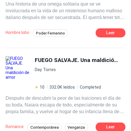
Una historia de una omega solitaria que se ve
involucrada en la vida de un misterioso humano mafioso
italiano después de ser secuestrada. El querrá tener total
control sobre la loba al descubrir la naturaleza de esta,
ella no podrá defenderse porque su naturaleza omega le
Hombre lobo
Leer
Poder Femenino
prohíbe matar a otros seres vivos.
Romance oscuro
Dominante
Pasión
Mafia
Diferencia de Edad
Omega
FUEGO SALVAJE. Una maldición de amor
Amor Prohibido
Day Torres
10
332.0K leídos
Completed
Después de descubrir la peor de las traiciones el día de
su boda, Naiara escapa de todo, especialmente de su
propia familia, y vuelve al hogar de su infancia llena de
odio y de dolor, dispuesta a comenzar una historia
diferente. No tiene idea de que regresará a un pasado, a
Romance
Leer
Contemporánea
Venganza