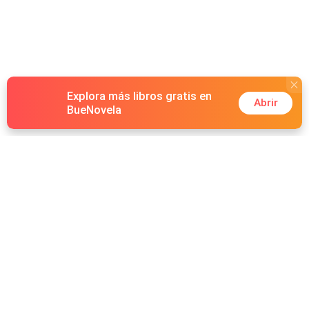
Explora más libros gratis en
Abrir
BueNovela
Hot Genres
Romance
Recursos
Hombre lobo
Palabras clave
Redes Sociales
Mafia
Búsquedas calientes