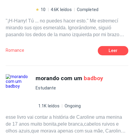
10
4.6K leídos
Completed
"¡H-Harry! Tú ... no puedes hacer esto." Me estremecí
mirando sus ojos esmeralda. Ignorándome, siguió
pasando los dedos de la mano izquierda por mi brazo
mientras su pulgar derecho acariciaba mis labios. "¿Por
qué no puedo?" Susurró con voz ronca en mi oído. Su
Romance
Leer
rostro estaba tan cerca del mío y podía sentir su
respiración abanicando mi mejilla. Lentamente bajó su
pulgar hasta mi barbilla y luego hasta mi clavícula.
Cuando estaba a punto de mover su mano más hacia
morando com um
badboy
abajo, lo empujé gritando "Suéltame". Dio su sonrisa
Estudante
arrogante y siguió avanzando. Cuando estaba a punto de
salir corriendo de allí, me sujetó por la cintura y me
acercó a él. Puse mis manos en su pecho diciendo “¡H-
1.1K leídos
Ongoing
Harry! No..."
esse livro vai contar a história de Caroline uma menina
de 17 anos muito bonita,pele branca,cabelos ruivos e
olhos azuis,que morava apenas com sua mãe, Caroline