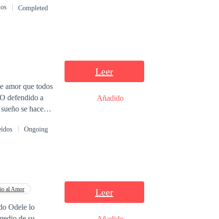
dos
Completed
Leer
se amor que todos
¿O defendido a
Añadido
 Tal vez sería
eídos
Ongoing
io al Amor
Leer
do Odele lo
 medio de su
Añadido