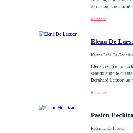
discusión, son atacados por 
salva a Sabina en luga
Romance
que morirá y a Odele se le rompe el cora
país, no sabe cómo lle
el idioma de ese lugar
Elena De Lars
hicieron.
Karina Peña De Goncalv
Elena creció en un orf
sentido aunque cuenta
Bernhard Larsson un m
aventura sin tapujos. 
Romance
apuesto arquitecto y el
apuestos Larsson? Prim
Pasión Hechiz
Recomiendo Libros