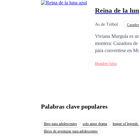
Reina de la lun
As de Trébol
Cazador
Viviana Murguía es una
montera: Cazadora de 
para convertirse en Mo
prima quien recibió el
Hombre lobo
Lucas, el hombre del 
vivir como una humana
va a buscarla y la obliga a
enfrenta a la misterio
por ella, a menos que 
tan malos como ella p
Palabras clave populares
libro para adolescentes
solo amor drama
league of legends 
libros de aventuras para adolescentes