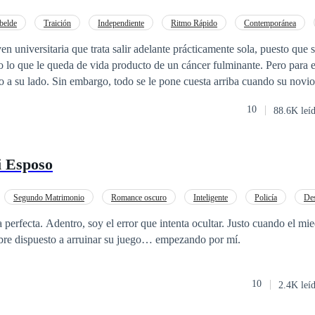
e y descubramos como las líneas entre lo bueno y lo malo se desdibuj
belde
Traición
Independiente
Ritmo Rápido
Contemporánea
o
POV en primera persona
CEO
lir adelante prácticamente sola, puesto que su madre está
lo que le queda de vida producto de un cáncer fulminante. Pero para el
io a su lado. Sin embargo, todo se le pone cuesta arriba cuando su novio
e perder la casa que su madre hipotecó para pagar sus estudios. Sola, si
10
88.6K leí
 con el anuncio en un diario electrónico que le llama la atención y deci
está dispuesta a todo. Así es como conoce a Jack Gosling, un important
ujer que alquile su vientre para tener un heredero a través de inseminaci
 Esposo
o son lo suyo. Arisco, frío, calculador y hasta cruel, se encontrará con
ar de las cosas que le suceden. Querrá protegerla y apoyarla en todo, con
ue una verdad sale a la luz y ahora querrá poseerla por razones muy di
Segundo Matrimonio
Romance oscuro
Inteligente
Policía
Des
al tiempo que cobra venganza y se enamora de una mujer opuesta a él?
rohibido
Embarazo
 perfecta. Adentro, soy el error que intenta ocultar. Justo cuando el mi
mbre dispuesto a arruinar su juego… empezando por mí.
10
2.4K leí