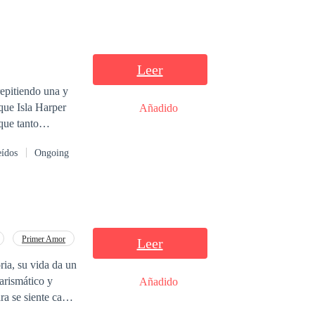
Leer
epitiendo una y
Añadido
que tanto
o escritora
eídos
Ongoing
 que solamente
Primer Amor
Leer
ria, su vida da un
arismático y
Añadido
ra se siente cada