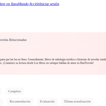
Mundo ficción
Iniciar sesión
Novelas Relacionadas
BTQ+
YA/TEEN
Paranormal
Misterio/Thriller
Oriental
Juegos
Historia
MM
ara que las lea en línea. Generalmente, libros de mitologia nordica o historias de novelas simi
o. ¡Comience su lectura desde Los libros no siempre hablan de amor en BueNovela!
Completo
d
Recomendación
Evaluación
Última actualización