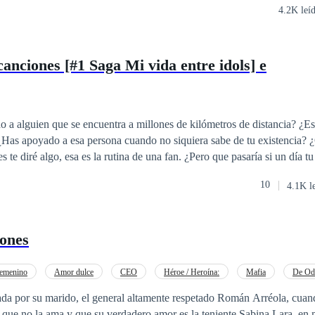
4.2K leí
canciones [#1 Saga Mi vida entre idols] e
 a alguien que se encuentra a millones de kilómetros de distancia? ¿E
 ¿Has apoyado a esa persona cuando no siquiera sabe de tu existencia? 
ría si de repente aquel pilar donde te sostenía se derrumban te tus ojos?
10
4.1K l
.
zones
emenino
Amor dulce
CEO
Héroe / Heroína:
Mafia
De Od
o a las Expectativas
da por su marido, el general altamente respetado Román Arréola, cuan
sa que no la ama y que su verdadero amor es la teniente Sabina Lara, en