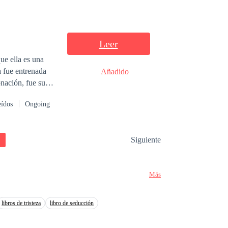
Leer
ue ella es una
 fue entrenada
Añadido
onación, fue su
zo a manos de
eídos
Ongoing
monteros para
e Viviana, Lucas
Siguiente
cobrar venganza
reer que no son
Más
libros de tristeza
libro de seducción