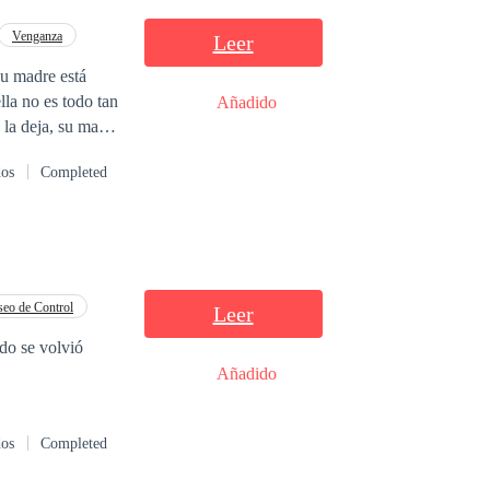
an en esta
Venganza
Leer
la no es todo tan
Añadido
 la deja, su madre
n tener a nadie a
dos
Completed
de que para no
e empresario del
ón artificial,
 Luna, quien es
 tal de que le dé
ferentes.
eo de Control
Leer
edo se volvió
Añadido
dos
Completed