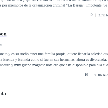
miembros de la organización criminal "La Baraja". Impotente, ve cómo Román
r de a ella y es herida de muerte. Sin poder hacer nada, Román la aba
10
2.7K l
zón una vez más. Más tarde, Odele despierta en un basurero en otro
gó a ahí, pero está viva y parece que jamás fue herida. Sin dinero, conta
, Odele se hace una promesa: Volverá a su país y se vengará de todo el 
son
es
anato y es su sueño tener una familia propia, quiere llenar la soledad q
 a Brenda y Belinda como si fueran sus hermanas, ahora es divorciada,
aduro y muy guapo magnate hotelero que está disponible para ella si d
Elena fiel a sus convicciones lo rechazará, sin embargo, conocerá a Pab
10
80.8K leí
la no podrá resistirse a entregarse a la aventura. ¿Qué hará Elena al esta
era entrega de la saga chicas de orfanato.
ada