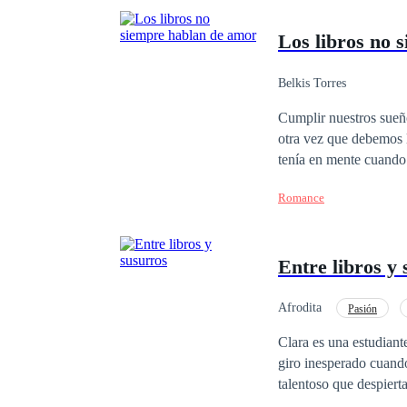
Los libros no 
Belkis Torres
Cumplir nuestros sueñ
otra vez que debemos luchar por
tenía en mente cuando 
anhelaba. Lo que no se
Romance
vendrían muchas cosas
había escrito y leído: el amor. ¿Es posible que los sueños se cumplan? Pero, sobre t
mano de nuestros des
Entre libros y
Afrodita
Pasión
Clara es una estudiant
giro inesperado cuando
talentoso que despiert
vez más atraída por s