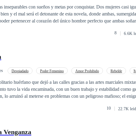
rables con sueños y metas por conquistar. Dos mujeres casi iguales con
poder pertenecer al corazón del único hombre perfecto que ambas soñaron 
a otra la oscuridad, sumergidas a sus grandes deseos y tentaciones, le da
8
6.6K l
a
es
Despiadado
Poder Femenino
Amor Prohibido
Rebelde
M
Pasión
itario huérfano que dejó a las calles gracias a las artes marciales mixta
anto tuvo la vida encaminada, con un buen trabajo y estabilidad como g
n, lo arruinó al meterse en problemas con un peligroso mafioso; el eni
al desafiarlo, pero sobrevive y decide enmendar su vida. Rebeka Larss
10
22.7K leí
valiente que ha sido desde siempre una tentación para él, sus caminos n
nían que ser más que compañeros de trabajo, pero el destino tenía otros
 juntos descubriendo lo que es el amor. Las apariencias no siempre nos
la Venganza
es oro, no podemos juzgar a las personas sin conocerlas, lecciones de vi