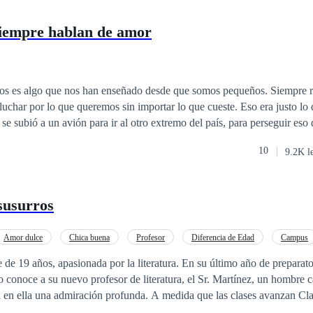
siempre hablan de amor
os es algo que nos han enseñado desde que somos pequeños. Siempre r
 lo que queremos sin importar lo que cueste. Eso era justo lo que Isla Harper
se subió a un avión para ir al otro extremo del país, para perseguir eso 
 imaginó jamás era que, junto con los logros de su naciente carrera com
10
9.2K l
 más, nuevas amistades, nuevos gustos, pero sobre todo, algo sobre lo
odo, ¿puede ir el amor de la
eos?
 susurros
Amor dulce
Chica buena
Profesor
Diferencia de Edad
Campus
e de 19 años, apasionada por la literatura. En su último año de preparato
 conoce a su nuevo profesor de literatura, el Sr. Martínez, un hombre c
a en ella una admiración profunda. A medida que las clases avanzan Cla
u forma de enseñar y su manera de ver el mundo.