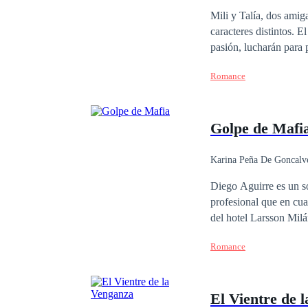
Mili y Talía, dos amigas insepa
caracteres distintos. El bien y el mal será el detonante de esta novela, donde ambas, sumergidas por una misma
pasión, lucharán para 
representará la luz y l
Romance
pasión hechizada.
Golpe de Mafi
Karina Peña De Goncalv
Contemporánea
Diego Aguirre es un sol
profesional que en cu
del hotel Larsson Milá
pensó que iba a morir 
Romance
millonaria, hermosa y 
haberse cruzado, no te
obligados a permanecer
El Vientre de 
no todo lo que brilla 