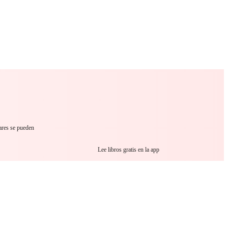
 Romance
Sci-Fi
Guerra
Otros
lares se pueden
Lee libros gratis en la app