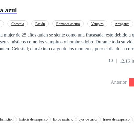
a azul
Comedia
Pasión
Romance oscuro
Vampiro
Arrogante
 mujer de 25 años quien se siente como una fracasada, esto debido a q
seres místicos como los vampiros y hombres lobo. Durante toda su vida
ntero Celestial; el máximo cargo de los monteros, pero el día de la cor
 título y no ella. Después de la humillación y de haber sufrido un recha
10
12.1K l
que siempre estuvo enamorada, Viviana decide escapar del clan de los 
 normal. Ahora, cuatro años después, en la cúspide de la decadencia d
 volver con los monteros para el funeral del padre de Viviana. Ahora Viviana se
Anterior
sa muerte de su padre, debe descubrir qué ser sobrenatural lo asesinó y 
un atractivo vampiro u hombre lobo llegue para confundirla y hacerle c
ensaba.
fanfiction
historia de suspenso
libros misterio
ojos de terror
frases de suspenso