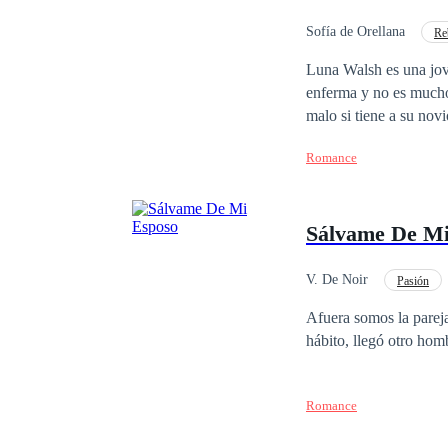
aprenderán. Acompáñam
intensa historia
Sofía de Orellana
Re
Matrimonio por Contrat
Luna Walsh es una joven universitaria que trata sa
enferma y no es mucho 
malo si tiene a su nov
muere y está a punto d
Romance
quien recurrir, se topa
perder su único bien, 
país, quien busca una m
Sálvame De Mi
porque las relaciones n
todo lo opuesto, a pes
a su heredero… hasta q
V. De Noir
Pasión
¿Logrará su cometido 
Divorcio
Amor P
Afuera somos la pareja
hábito, llegó otro ho
Romance