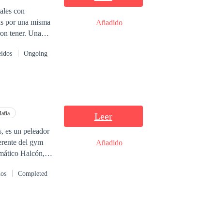
Añadido
tener. Una
rán origen a una
eídos
Ongoing
afia
Leer
s, es un peleador
erente del gym
Añadido
gmático Halcón,
on en una joven
dos
Completed
o tendrían que
 planes y son
 dicen la verdad,
da que