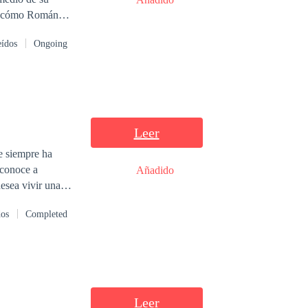
ndona sabiendo
eídos
Ongoing
ctos y sin hablar
mal que le
Leer
ue siempre ha
 conoce a
Añadido
esea vivir una
lo Larsson un
dos
Completed
r entre estos
Leer