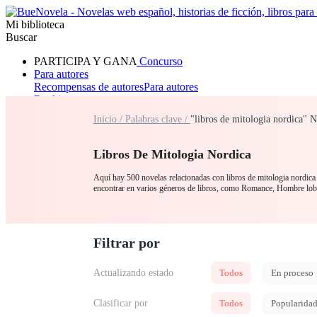
Mi biblioteca
Buscar
PARTICIPA Y GANA
Concurso
Para autores
Recompensas de autores
Para autores
Ranking
Navegar
Inicio /
Palabras clave /
"libros de mitologia nordica" 
Novelas
Cuentos Cortos
Todos
Romance
Hombre lobo
Mafia
Sistema
Fantasía
Urbano
LG
Libros De Mitologia Nordica
Aquí hay 500 novelas relacionadas con libros de mitologia nordica p
encontrar en varios géneros de libros, como Romance, Hombre lob
Filtrar por
Actualizando estado
Todos
En proceso
Clasificar por
Todos
Popularida