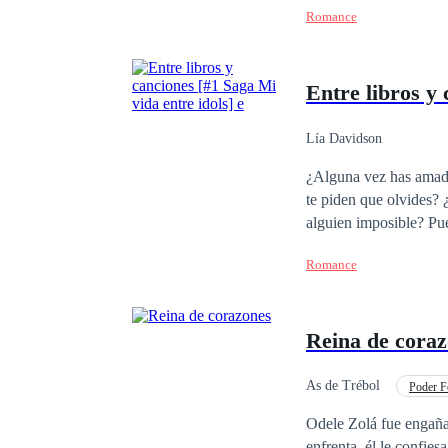
Romance
Entre libros y 
Lía Davidson
¿Alguna vez has amado
te piden que olvides?
alguien imposible? Pues te diré algo, esa es la rutina de una fan. ¿Pero que pasaría si un día tu sueño se hace
realidad? ¿O que ocurri
Romance
mejor renunciar a todo
Reina de cora
As de Trébol
Poder F
Venganza
Desafí
Odele Zolá fue engaña
enfrenta, él le confie