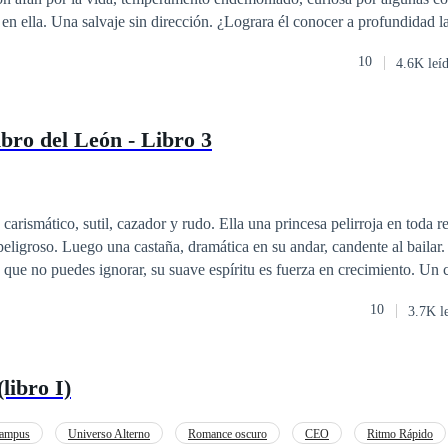
 en ella. Una salvaje sin dirección. ¿Lograra él conocer a profundidad l
?¿Ella dejara de auto protegerse? El inicio de un camino, donde muchas
10
4.6K leí
sus mundos, el misterio suficiente para lanzarse a recorrer los paradigma
el BDSM.
ibro del León - Libro 3
carismático, sutil, cazador y rudo. Ella una princesa pelirroja en toda r
peligroso. Luego una castaña, dramática en su andar, candente al bailar.
a que no puedes ignorar, su suave espíritu es fuerza en crecimiento. Un 
ro horas.
10
3.7K l
ibro I)
ampus
Universo Alterno
Romance oscuro
CEO
Ritmo Rápido