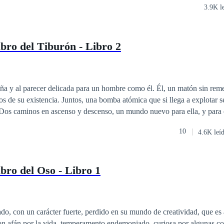
3.9K l
ibro del Tiburón - Libro 2
ña y al parecer delicada para un hombre como él. Él, un matón sin reme
os de su existencia. Juntos, una bomba atómica que si llega a explotar 
 Dos caminos en ascenso y descenso, un mundo nuevo para ella, y para é
10
4.6K leí
ibro del Oso - Libro 1
do, con un carácter fuerte, perdido en su mundo de creatividad, que es 
con afán por la vida, temperamento endemoniado, curiosa por algunas c