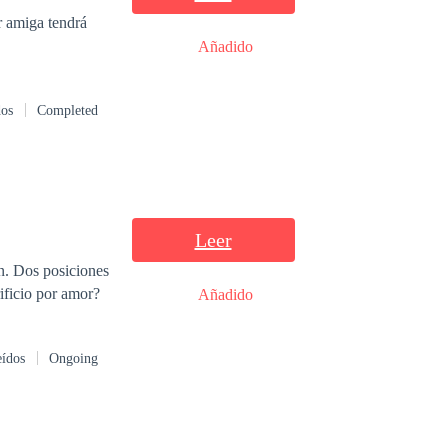
r amiga tendrá
Añadido
dos
Completed
Leer
ón. Dos posiciones
rificio por amor?
Añadido
eídos
Ongoing