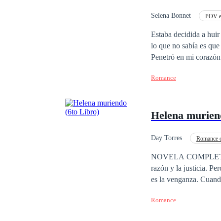
Selena Bonnet
POV e
Matrimonio por Contrat
Estaba decidida a huir
lo que no sabía es que era algo imposible. Ese mafioso p
Penetró en mi corazón ar
mí, creí que podía vengarme o amarlo. Qué equivocada estab
Romance
Aquello fue mi perdición infe
garras de ese demonio
Helena muriend
Day Torres
Romance 
Venganza
CEO
NOVELA COMPLETA. Mar
razón y la justicia. P
es la venganza. Cuand
haberse casado con un 
Romance
su familia, dispuesto 
llegarle, y al italian