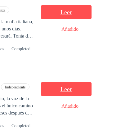
nza
Leer
a mafia italiana,
Añadido
Tonta de
dos
Completed
Independiente
Leer
, la voz de la
s el único camino
Añadido
eses después de
e su entorno y de
dos
Completed
dad no tardará en
ejor que empezar