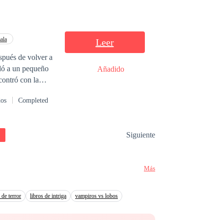
os... pero
ropio corazón.
ala
Leer
spués de volver a
Añadido
dos
Completed
Siguiente
Más
 de terror
libros de intriga
vampiros vs lobos