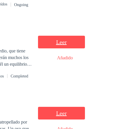
eídos
Ongoing
Leer
dio, que tiene
serán muchos los
Añadido
l un equilibrio
dos
Completed
Leer
atropellado por
osas. Un oso que
Añadido