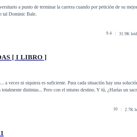
Contemporánea
Esclavo/a
versitario a punto de terminar la carrera cuando por petición de su mejo
un tal Dominic Bale.
9.4
31.9K leí
S [ I LIBRO ]
... a veces ni siquiera es suficiente. Para cada situación hay una soluci
 totalmente distintas... Pero con el mismo destino. Y tú, ¿Harías un sac
10
2.7K l
 1