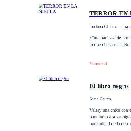
TERROR EN 
Luciano Cladera
Mist
¿Que harías si de pronto un día c
lo que ellos creen. Bu
Paranormal
El libro negro
Same Courts
Valery una chica con espíritu aventurero y con una larga lista de problemas, es escogida por El ser supremo
para junto a sus amigos
humanidad de la destrucción inminente de s