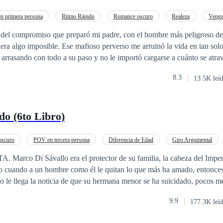
n primera persona
Ritmo Rápido
Romance oscuro
Realeza
Venga
o
Mafia
Rebelde
 del compromiso que preparó mi padre, con el hombre más peligroso de l
erverso me arruinó la vida en tan solo unos días.
rasando con todo a su paso y no le importó cargarse a cuánto se atravesará. 
a, no debí dejar que me tocará o me besará.
8.3
13.5K leí
rnal. Y cedí a todo, por que me encanta quemarme. Ahora estaba atrapada en las
.
o (6to Libro)
oscuro
POV en tercera persona
Diferencia de Edad
Giro Argumental
Heredero / Heredera
Contemporánea
co Di Sávallo era el protector de su familia, la cabeza del Imperio
ero cuando a un hombre como él le quitan lo que más ha amado, entonce
o le llega la noticia de que su hermana menor se ha suicidado, pocos m
hombre que casi le triplicaba la edad, Marco se aleja completamente d
9.9
177.3K leí
a crear esa vida y a ese personaje que le permitirá vengarse. La oportuni
o no le importará a quién tenga que lastimar para conseguirla… ¿y qué m