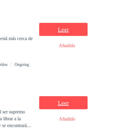
Leer
Añadido
eídos
Ongoing
Leer
 librar a la
Añadido