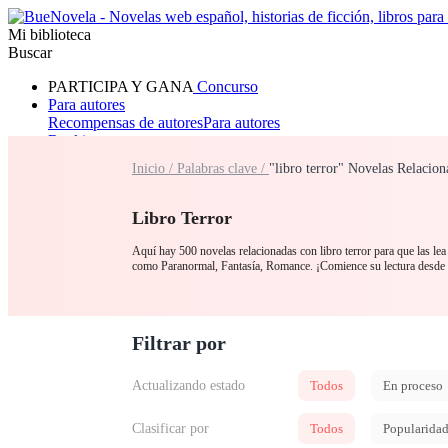
Mi biblioteca
Buscar
PARTICIPA Y GANA
Concurso
Para autores
Recompensas de autores
Para autores
Ranking
Navegar
Inicio /
Palabras clave /
"libro terror" Novelas Relacion
Novelas
Cuentos Cortos
Todos
Romance
Hombre lobo
Mafia
Sistema
Fantasía
Urbano
LG
Libro Terror
Aquí hay 500 novelas relacionadas con libro terror para que las lea 
como Paranormal, Fantasía, Romance. ¡Comience su lectura d
Filtrar por
Actualizando estado
Todos
En proceso
Clasificar por
Todos
Popularida