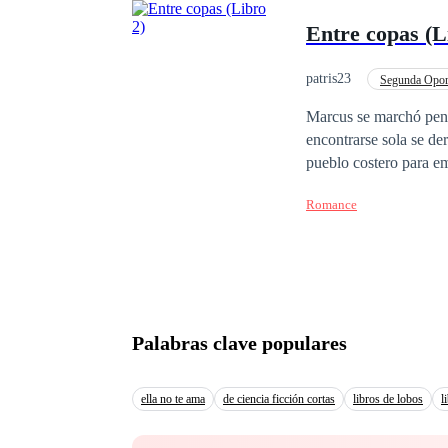
por la única hija de s
Entre copas (L
ninguno ha llegado ja
patris23
Segunda Opor
Venganza
Roman
Marcus se marchó pens
encontrarse sola se derrumbó. Tardó cerca de un año en volver a encaminar su vi
pueblo costero para empezar a 
última persona del mu
Romance
Palabras clave populares
ella no te ama
de ciencia ficción cortas
libros de lobos
l