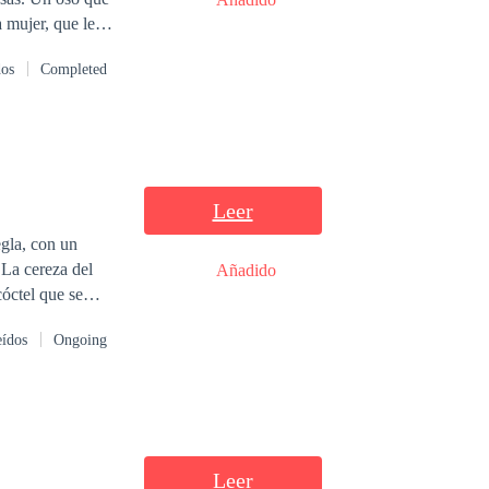
a mujer, que le
 más vidas se
dos
Completed
s de la
Leer
egla, con un
 La cereza del
Añadido
cóctel que se
eídos
Ongoing
Leer