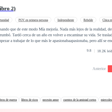
u enemigo? Los Di Sávallo han sido agresivos, salvajes, egoístas, posesiv
ibro 2)
más al grado de crueldad que Marco podrá alcanzar, aun a costa de su p
tunidad
POV en primera persona
Independiente
Rebelde
Chica m
ce oscuro
Contemporánea
Arrepentimiento
ando que de este modo Mía mejoría. Nada más lejos de la realidad, de
da. Se trasladó a un pequeño
trabajar de lo que más le apasionabaapasionaba, pero allí se encontró con la
ndo que pensó que volvería a ver; su marido.
9.8
18.2K leí
Anterior
ibros de guerra
libros de ricos
necesito amor
cuentos de la amistad cortos
miercoles