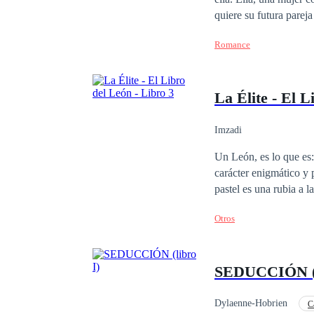
quiere su futura pareja
arroya a cada instante
Romance
entre cruzan, dando a 
sensualidad que trae 
La Élite - El L
Imzadi
Un León, es lo que es: 
carácter enigmático y 
pastel es una rubia a l
enciende las veinticuat
Otros
SEDUCCIÓN (l
Dylaenne-Hobrien
C