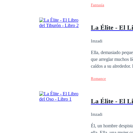
Fantasía
La Élite - El L
Imzadi
Ella, demasiado peque
que arreglar muchos lí
caídos a su alrededor.
en su caos.
Romance
La Élite - El L
Imzadi
Él, un hombre despista
ella. Ella, una mujer 