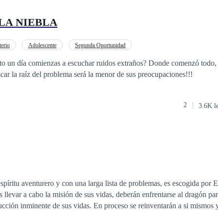
LA NIEBLA
erio
Adolescente
Segunda Oportunidad
omienzas a escuchar ruidos extraños? Donde comenzó todo, está más cerca de
scar la raíz del problema será la menor de sus preocupaciones!!!
2
3.6K l
 llevar a cabo la misión de sus vidas, deberán enfrentarse al dragón para
us vidas. En proceso se reinventarán a si mismos y se encontrarán
con muchas aventuras, desatinos y el amor en su forma más pura.