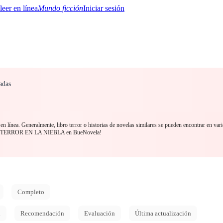
Mundo ficción
Iniciar sesión
adas
BTQ+
YA/TEEN
Paranormal
Misterio/Thriller
Oriental
Juegos
Historia
MM
en línea. Generalmente, libro terror o historias de novelas similares se pueden encontrar en vari
esde TERROR EN LA NIEBLA en BueNovela!
Completo
d
Recomendación
Evaluación
Última actualización