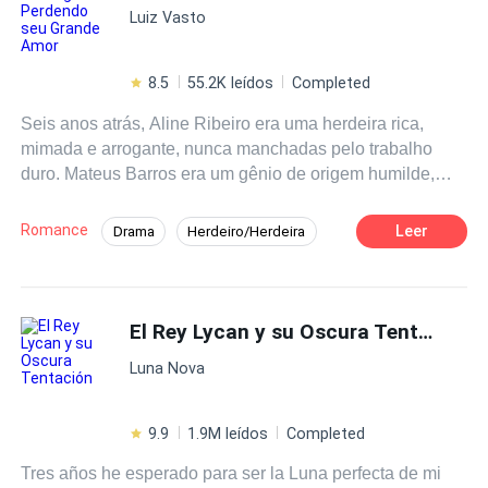
Luiz Vasto
8.5
55.2K leídos
Completed
Seis anos atrás, Aline Ribeiro era uma herdeira rica,
mimada e arrogante, nunca manchadas pelo trabalho
duro. Mateus Barros era um gênio de origem humilde,
vestindo camisas baratas, pobre e orgulhoso. Seis anos
mais tarde, Aline lutava para sobreviver como uma mãe
Romance
Leer
Drama
Herdeiro/Herdeira
solteira, vivendo na humildade e solidão, enquanto
Identidade Oculta
Gravidez
Intenso
Mateus se erguia como uma figura imponente na lista de
bilionários da Forbes, com uma grandiosidade sem
Primeiro Amor
Traição
igual.Ao se reencontrarem, ele, com os olhos vermelhos
El Rey Lycan y su Oscura Tentación
Romance Sombrio
de raiva, sussurrou ao seu ouvido, cheio de rancor: -
Luna Nova
Aline, graças a você, o Mateus de hoje existe. Ela,
segurando as lágrimas e sorrindo destemidamente,
retrucou: - Então, Sr. Mateus, você deveria me agradecer.
9.9
1.9M leídos
Completed
Sem mim, você ainda seria aquele pobre garoto sem
Tres años he esperado para ser la Luna perfecta de mi
nada.Mais tarde, num momento de raiva e dor, Mateus a