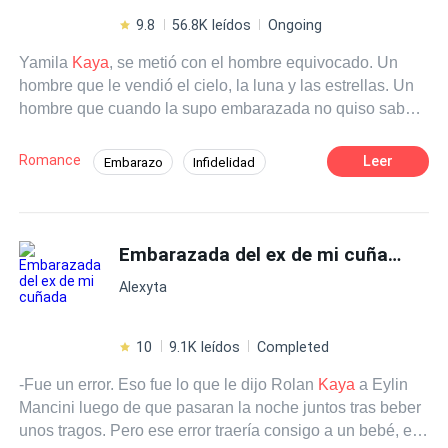
9.8
56.8K leídos
Ongoing
Yamila
Kaya
, se metió con el hombre equivocado. Un
hombre que le vendió el cielo, la luna y las estrellas. Un
hombre que cuando la supo embarazada no quiso saber
nada más de ella, y no dudo un segundo en dejárselo
claro. Con ayuda de su familia, Yamila, logró salir
Romance
Leer
Embarazo
Infidelidad
adelante, y trato de permanecer lejos de los hombres
Poder Femenino
Amor dulce
durante tres largos años. Motivada por su mejor amigo,
sale por unas copas en un bar y conoce a un poderoso,
Rebelde
Contemporánea
Mujeriego
sensual y atractivo multimillonario, que de inmediato
Embarazada del ex de mi cuñada
Diferencia de Edad
CEO
queda prendado por ella. Lo único que no imagino
Alexyta
Yamila, es que ese hombre que parece quererle bajar el
cielo y las Estrellas, es nada más y nada menos que el
hermano mayor del padre de su hijo. Aron Bianchi,
10
9.1K leídos
Completed
descubre a la mujer de sus sueños en un bar, y no
-Fue un error. Eso fue lo que le dijo Rolan
Kaya
a Eylin
descansa hasta hacerla suya. No le importa nada que
Mancini luego de que pasaran la noche juntos tras beber
ella sea madre soltera. ¿Será que tampoco frenará sus
unos tragos. Pero ese error traería consigo a un bebé, el
sentimientos por Yamila, cuando descubra que es la