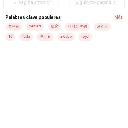
Rejeição
Lobisomem
Drama
Pagina anterior
Siguiente página
Agora, ela é desejada, temida… e necessária. Entre
magia, sangue, guerra e destino,
Kaya
precisa escolher:
Palabras clave populares
Más
continuar sendo a garota quebrada que tentaram
controlar… ou abraçar o monstro poderoso que nasceu
성숙한
pervert
虐恋
사악한 여왕
잔인한
para ser.
10
hada
泣ける
íncubo
royal