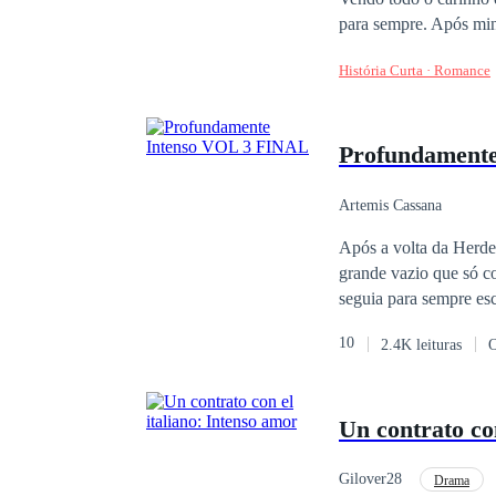
para sempre. Após min
mim.
História Curta · Romance
Profundament
Artemis Cassana
Após a volta da Herde
grande vazio que só c
seguia para sempre esc
morte de sua mãe e su
10
2.4K leituras
O
dose de ódio diretamen
Un contrato con
Gilover28
Drama