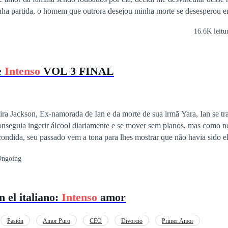
ha partida, o homem que outrora desejou minha morte se desesperou e
16.6K leitu
e
Intenso
VOL 3 FINAL
ira Jackson, Ex-namorada de Ian e da morte de sua irmã Yara, Ian se 
onseguia ingerir álcool diariamente e se mover sem planos, mas como 
ondida, seu passado vem a tona para lhes mostrar que não havia sido e
a irmã, e mesmo que Alana o tenha mostrado o que era o amor, ele exp
ngoing
te do inferno, pois sua mãe, estava viva.
 el italiano:
Intenso
amor
Pasión
Amor Puro
CEO
Divorcio
Primer Amor