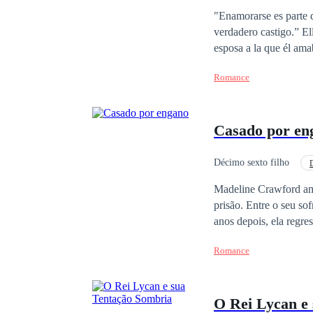
"Enamorarse es parte 
verdadero castigo.” Ellie se convirtió en la esposa de Vicenzo por un contrato, y después se convirtió en la
esposa a la que él ama
dos desde la primera v
Romance
que este amor les trae
uno de sus enemigos m
capaz de soportar toda
Casado por en
¿Al fin podrán vivir e
simplemente es no esta
Décimo sexto filho
Arrependimento
Madeline Crawford amo
prisão. Entre o seu so
anos depois, ela regr
esta nova força, ela i
Romance
quando ela está preste
psicopata frio e insen
frente de uma multidão
O Rei Lycan e
de agora, vou passar o