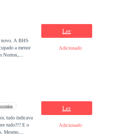
Ler
io novo. A BHS
ocupado a menor
Adicionado
an Norton,
edores luxuosos,
ecretária
Ler
or, tudo indicava
bre tudo?!? E o
Adicionado
ais. Mesmo
er feitas. E