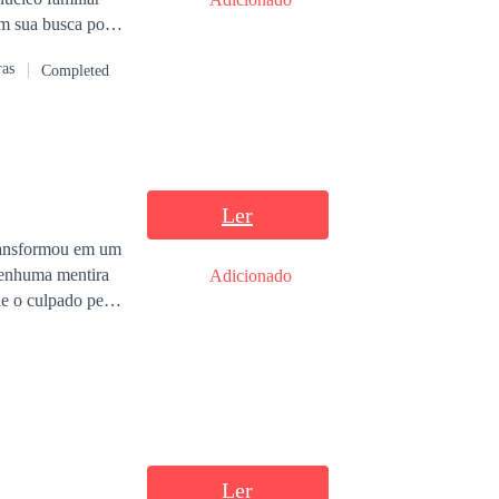
m sua busca por
ras
Completed
Ler
transformou em um
nenhuma mentira
Adicionado
le o culpado pela
erimentaria uma
Ler