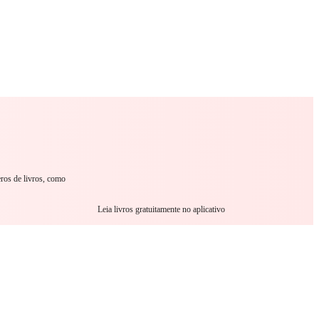
omance
Sci-Fi
Guerra
Outro
eros de livros, como
Leia livros gratuitamente no aplicativo