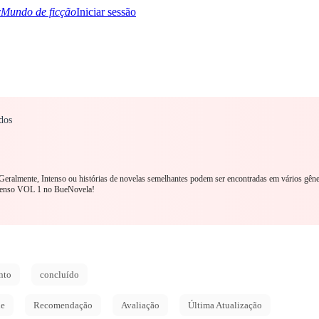
Mundo de ficção
Iniciar sessão
dos
TQ+
YA/TEEN
Paranormal
Mistério/Thriller
Oriental
Jogos
História
MM R
. Geralmente, Intenso ou histórias de novelas semelhantes podem ser encontradas em vários gên
tenso VOL 1 no BueNovela!
nto
concluído
de
Recomendação
Avaliação
Última Atualização