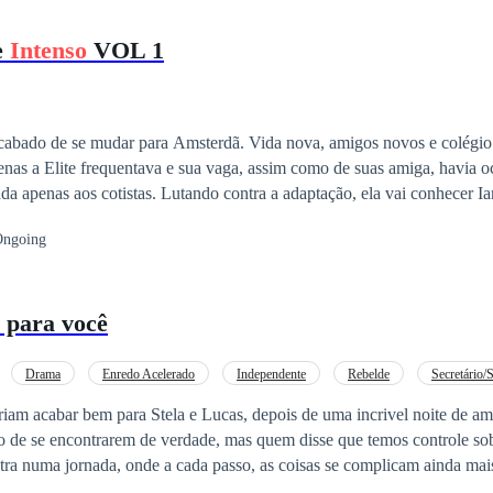
e
Intenso
VOL 1
acabado de se mudar para Amsterdã. Vida nova, amigos novos e colég
enas a Elite frequentava e sua vaga, assim como de suas amiga, havia 
a apenas aos cotistas. Lutando contra a adaptação, ela vai conhecer I
Norton, na qual tem o habito de arrancar suspiros e olhares pelos corr
ngoing
ria que o menino rebelde e irresponsável tinha seus traumas e motivos.
 para você
Drama
Enredo Acelerado
Independente
Rebelde
Secretário/S
Arrependimento
Segunda Chance
iriam acabar bem para Stela e Lucas, depois de uma incrivel noite de am
 de se encontrarem de verdade, mas quem disse que temos controle so
entra numa jornada, onde a cada passo, as coisas se complicam ainda m
m pelo outro, nada é exatamente como é e com isto, escolhas precisam s