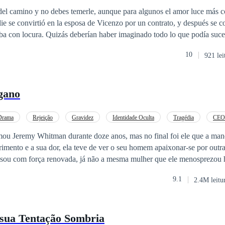
del camino y no debes temerle, aunque para algunos el amor luce más 
ba con locura. Quizás deberían haber imaginado todo lo que podía suced
ez que se vieron, sin embargo, algo que nunca imaginaron fue todas la
10
921 lei
ría. Vicenzo fue atacado a causa de la ambición de otros, Ellie tuvo que 
ientras su pasado hacía que su presente se desmoronara. Pero, solo el 
s las adversidades y ellos han demostrado ser capaces de superarlo todo 
gano
l
intenso
amor que nació de una mentira y tener su felices por siempre?
r juntos?
Drama
Rejeição
Gravidez
Identidade Oculta
Tragédia
CEO
u Jeremy Whitman durante doze anos, mas no final foi ele que a man
frimento e a sua dor, ela teve de ver o seu homem apaixonar-se por outr
essou com força renovada, já não a mesma mulher que ele menosprezou
rá despedaçar aqueles que fingem ser puros e pisar a escumalha desta ter
9.1
2.4M leitu
s a ter a sua vingança com o homem que a injustiçou... Ele passa subit
sível a um homem carinhoso, caloroso e amoroso! De facto, ele até lhe b
, tudo isto enquanto lhe promete: "Madeline, eu estava errada em amar 
 sua Tentação Sombria
 resto da minha vida a tentar compensá-la". Ao que Madeline responde: