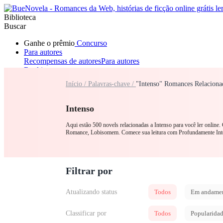
Biblioteca
Buscar
Ganhe o prêmio
Concurso
Para autores
Recompensas de autores
Para autores
Ranking
Navegar
Início /
Palavras-chave /
"Intenso" Romances Relaciona
Novelas
Contos Curtos
Todos
Romance
Lobisomem
Máfia
Sistema
Fantasia
Urbano
LGB
Intenso
Aqui estão 500 novels relacionadas a Intenso para você ler online
Romance, Lobisomem. Comece sua leitura com Profundamente In
Filtrar por
Atualizando status
Todos
Em andame
Classificar por
Todos
Popularida