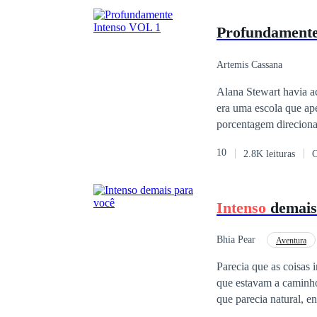
Profundament
Artemis Cassana
Alana Stewart havia 
era uma escola que ap
porcentagem direcionad
herdeiro das Empresas 
10
2.8K leituras
O
mas ela jamais imagina
Intenso
demais
Bhia Pear
Aventura
Triângulo Amoroso
Parecia que as coisas 
que estavam a caminho
que parecia natural, 
nutrindo sentimentos u