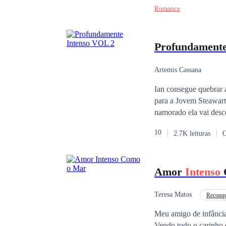
Romance
nesse meio, desencont
que nessa estrada, ai
sentido nessa caminha
Profundament
o que você espera ou 
escolha, ainda que ess
Infelizmente, nem tod
Artemis Cassana
você acredita ser justo
Ian consegue quebrar 
dure!
para a Jovem Steawart
namorado ela vai desc
ser, onde tudo o que h
10
2.7K leituras
O
prestes a voltar para
irreconhecível.
Amor
Intenso
Teresa Matos
Reconqu
Meu amigo de infância
Vendo todo o carinho e