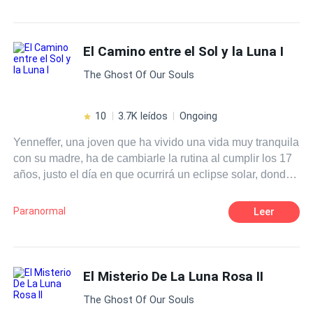
El Camino entre el Sol y la Luna I
The Ghost Of Our Souls
10
3.7K leídos
Ongoing
Yenneffer, una joven que ha vivido una vida muy tranquila
con su madre, ha de cambiarle la rutina al cumplir los 17
años, justo el día en que ocurrirá un eclipse solar, donde
se le serán respondidas todas sus preguntas sobre su
padre, al que nunca conoció. Estará dispuesta a todo
Paranormal
Leer
sólo para saber su origen, juntos con sus amigos y con
gran determinación se dispone a partir en su aventura.
El Misterio De La Luna Rosa II
The Ghost Of Our Souls