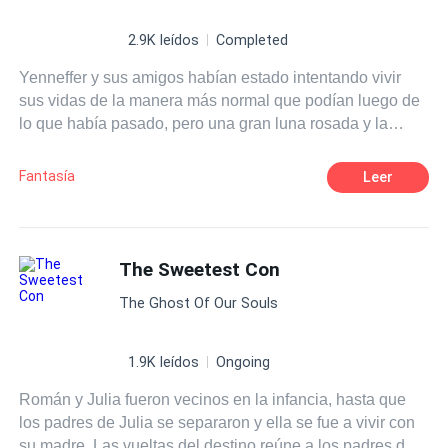
2.9K leídos
Completed
Yenneffer y sus amigos habían estado intentando vivir
sus vidas de la manera más normal que podían luego de
lo que había pasado, pero una gran luna rosada y la
aparición de habitantes de otra dimensión, obligarían al
grupo a embarcarse en una nueva travesía.
Fantasía
Leer
The Sweetest Con
The Ghost Of Our Souls
1.9K leídos
Ongoing
Román y Julia fueron vecinos en la infancia, hasta que
los padres de Julia se separaron y ella se fue a vivir con
su madre. Las vueltas del destino reúne a los padres de