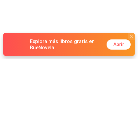
Explora más libros gratis en
Abrir
BueNovela
Hot Genres
Romance
Recursos
Hombre lobo
Palabras clave
Redes Sociales
Mafia
Búsquedas calientes