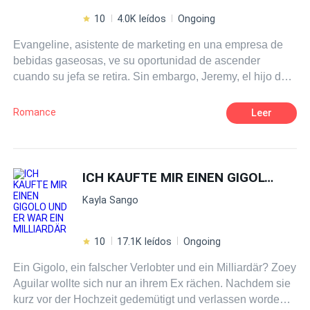
10
4.0K leídos
Ongoing
Evangeline, asistente de marketing en una empresa de
bebidas gaseosas, ve su oportunidad de ascender
cuando su jefa se retira. Sin embargo, Jeremy, el hijo del
dueño y con más experiencia, también aspira al puesto.
El dueño decide que el nuevo gerente será elegido
Romance
Leer
mediante una competencia: ambos deben lanzar un
nuevo sabor de bebida de cola y crear la mejor campaña
publicitaria. Evangeline y Jeremy, a pesar de sus
diferencias y rivalidades, se ven forzados a demostrar
ICH KAUFTE MIR EINEN GIGOLO UND ER WAR EIN MILLIARDÄR
quién es el mejor en su campo. Con encuentros caóticos
Kayla Sango
y graciosos, la competencia se convierte en un campo de
batalla lleno de humor, drama y momentos románticos.
Además, el ex prometido de Evangeline reaparece,
10
17.1K leídos
Ongoing
añadiendo más tensión. A medida que las campañas
Ein Gigolo, ein falscher Verlobter und ein Milliardär? Zoey
avanzan, también lo hace la relación entre Evangeline y
Aguilar wollte sich nur an ihrem Ex rächen. Nachdem sie
Jeremy, pasando de enemigos a algo mucho más
kurz vor der Hochzeit gedemütigt und verlassen worden
profundo, descubriendo que el amor puede surgir en las