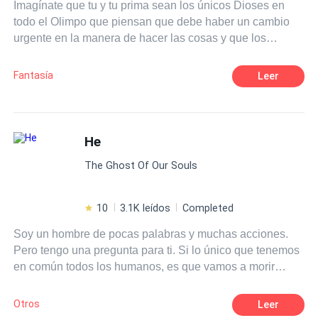
Imagínate que tu y tu prima sean los únicos Dioses en
Sino tres—tres—auras alfa chocando sobre ella. Kael.
todo el Olimpo que piensan que debe haber un cambio
Rhys. Jace. Tres hermanos Alfa conocidos por ser
urgente en la manera de hacer las cosas y que los
despiadados, intocables y por no compartir nada—mucho
destierren al mundo de los mortales por ello, vaya día.
menos una Luna. No querían a Lira. Pero tampoco
podían dejarla ir. Y cuando el oscuro secreto del pasado
Fantasía
Leer
de Lira salió a la luz, una cosa quedó clara: Ella no era
wolfless. No era débil. No era una víctima. Era la clave
que podía destruir o unir a los Alfas. Y todos—incluido el
hombre que la traicionó—lamentarían haber tocado a la
He
Luna equivocada.
The Ghost Of Our Souls
10
3.1K leídos
Completed
Soy un hombre de pocas palabras y muchas acciones.
Pero tengo una pregunta para ti. Si lo único que tenemos
en común todos los humanos, es que vamos a morir
¿Quien me puede detener si quiero ayudar al tiempo a
cumplir su cometido?
Otros
Leer