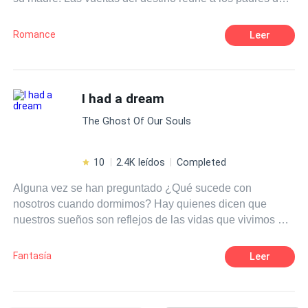
Julia y al volver al vecindario lo que antes fue una
inocente amistad con Román, podría convertirse en una
Romance
Leer
historia de amor que los marcaría de por vida.
I had a dream
The Ghost Of Our Souls
10
2.4K leídos
Completed
Alguna vez se han preguntado ¿Qué sucede con
nosotros cuando dormimos? Hay quienes dicen que
nuestros sueños son reflejos de las vidas que vivimos en
universos paralelos al nuestro. Quizás no se equivocan.
Fantasía
Leer