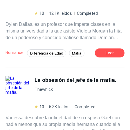
10
12.1K leídos
Completed
Dylan Dallas, es un profesor que imparte clases en la
misma universidad a la que asiste Violeta Morgan la hija
de un poderoso y conocido mafioso llamado Demian
Morgan. Este profesor no se imaginaba que sería la
obsesión de un Morgan, o mejor dicho de la mismísima
Romance
Leer
Diferencia de Edad
Mafia
Violeta quien se empeña en seducirlo y acosarlo sin
Amor Prohibido
Contemporánea
parar. Una noche ella irrumpe en su casa y un Dylan muy
cansado de su infantilismo decide darle una pequeña
Desafío a las Expectativas
lección terminando por meterse entre sus piernas, pero
La obsesión del jefe de la mafia.
Poder Femenino
Profesor
acaba por caer en su propio castigo quedando cautivado
Romance oscuro
Thewhick
por Violeta Morgan. Al principio le cuesta aceptar que
empieza a sentir algo por ella, pero luego ya era
demasiado tarde para este profesor quien estaba más
10
5.3K leídos
Completed
que embrujado por la actitud de esta mujer. No obstante,
Vanessa descubre la infidelidad de su esposo Gael con
Dylan estaba más que claro que para Violeta solo era un
nadie menos que su propia media hermana cuando ella
capricho más y que sus sentimientos no eran para nada