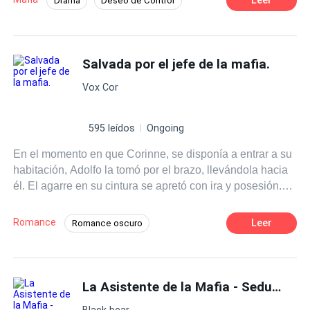
Drama
Deseo de Control
ninguno esperaba era que el monstruo se enamorara de
Millonario Instantáneo
Pasión
su presa… y que ella empezara a disfrutar de sus
cadenas.
Cautiverio
Dominante
Mafia
Salvada por el jefe de la mafia.
Relación Retorcida
Matrimonio por Contrato
Vox Cor
595 leídos
Ongoing
En el momento en que Corinne, se disponía a entrar a su
habitación, Adolfo la tomó por el brazo, llevándola hacia
él. El agarre en su cintura se apretó con ira y posesión.
Su corazón estalló ante la mirada ojiverde penetrando su
alma. —Te salvé de ese maldito degenerado... Y eres
Romance
Leer
Romance oscuro
mía. Me perteneces —declaró. Corinne lo supo desde el
Contemporánea
Mafia
Dominante
primer día, y ya no había marcha atrás.
Desafío a las Expectativas
Erótico
La Asistente de la Mafia - Seducida por mi Jefe
De Débil a Fuerte
Black bear