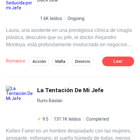
1.6K leídos
Ongoing
Laura, una asistente en una prestigiosa clínica de cirugía
plástica, descubre que su jefe, el doctor Alejandro
Montoya, está profundamente involucrado en negocios
turbios con el crimen organizado. Con el corazón dividido
entre el temor y la necesidad desesperada de dinero para
Romance
Leer
Acción
Mafia
Divorcio
salvar a su madre enferma, Laura se ve atrapada en una
red de poder, corrupción y peligro. Poco a poco,
Alejandro la seduce y ambos terminan envueltos en un
vínculo en el que el amor y el riesgo se entrelazan
La Tentación De Mi Jefe
peligrosamente. Sin embargo, la amenaza constante del
Rumi Baslan
despiadado capo Ramírez y la oscuridad de los secretos
de Alejandro los lleva al límite, obligándolos a
enfrentarse a sus peores miedos y a luchar por sus vidas.
9.5
131.1K leídos
Completed
“Seducida por mi Jefe” es una historia de acción,
Kellen Farrel es un hombre despiadado con las mujeres,
suspenso y amor, donde los personajes desafían sus
arrogante, millonario, el sueño húmedo de todas, menos
propias limitaciones y se atreven a cambiar el rumbo de