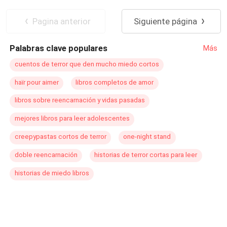
millonario, calculador y dueño de un imperio levantado
Secretario/a
De Odio al Amor
sobre negocios que nadie se atreve a nombrar— no es
Segunda Oportunidad
Relación Retorcida
Pagina anterior
Siguiente página
de los que permiten pérdidas. Él asegura que no puede
dejarla ir porque sabe demasiado. Y en su mundo nadie
Palabras clave populares
Más
abandona al jefe.
cuentos de terror que den mucho miedo cortos
haïr pour aimer
libros completos de amor
libros sobre reencarnación y vidas pasadas
mejores libros para leer adolescentes
creepypastas cortos de terror
one-night stand
doble reencarnación
historias de terror cortas para leer
historias de miedo libros