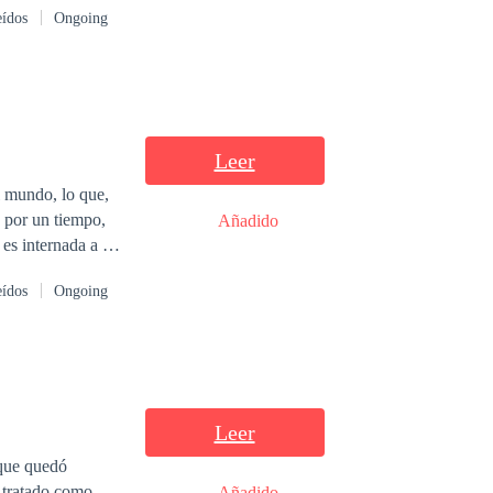
eídos
Ongoing
Leer
l mundo, lo que,
a por un tiempo,
Añadido
 es internada a un
do dará un giro en
eídos
Ongoing
r una vida normal
Leer
 que quedó
n tratado como
Añadido