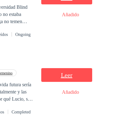
versidad Blind
o no estaba
Añadido
ega no temen
eídos
Ongoing
Femenino
Leer
ida futura sería
talmente y las
Añadido
pió el
dos
Completed