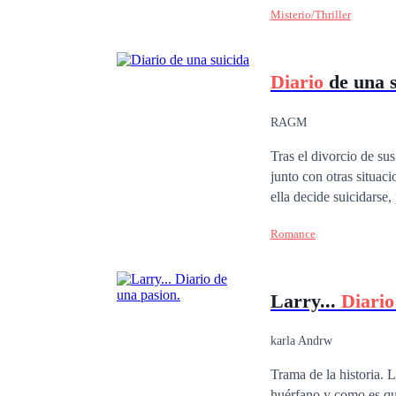
Misterio/Thriller
Diario
de una s
RAGM
Tras el divorcio de su
junto con otras situac
ella decide suicidarse,
hospital. Allí conoce 
Romance
la vida de los 3. ¿Pod
aún estando tan rotos?
Larry...
Diario
karla Andrw
Trama de la historia. 
huérfano y como es que