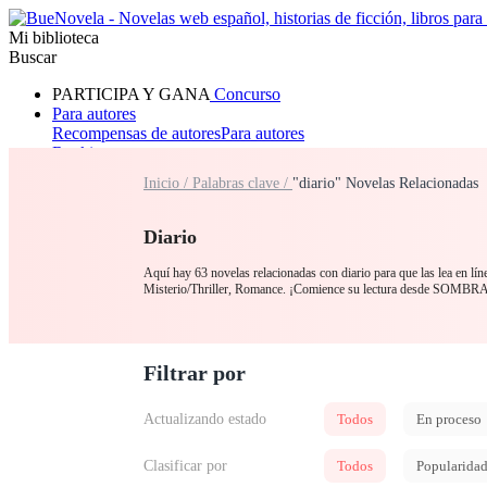
Mi biblioteca
Buscar
PARTICIPA Y GANA
Concurso
Para autores
Recompensas de autores
Para autores
Ranking
Navegar
Inicio /
Palabras clave /
"diario" Novelas Relacionadas
Novelas
Cuentos Cortos
Todos
Romance
Hombre lobo
Mafia
Sistema
Fantasía
Urbano
LG
Diario
Aquí hay 63 novelas relacionadas con diario para que las lea en lín
Misterio/Thriller, Romance. ¡Comience su lectura desde SO
Filtrar por
Actualizando estado
Todos
En proceso
Clasificar por
Todos
Popularida