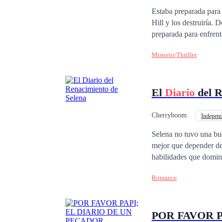
Estaba preparada para 
Hill y los destruiría.
preparada para enfrent
quemarse con tal de alcanzar el sol. No estaba preparada para él. É
Misterio/Thriller
arderán.
El
Diario
del R
Cherryboom
Independ
Selena no tuvo una bue
mejor que depender de 
habilidades que dominaba par
prometido roto, siempr
Romance
compromiso? Selena: ¿Por qué querías casarte conmigo si no te gusto? ¿Quieres utilizar esta amenaza para
tomar represalias contra mí? Lucio paranoico: ¿Por qué Selena siempre me evi
matrimonio? Esta es la historia de una mujer delicada e independiente que fue severamente intimidada por su
POR FAVOR P
poderoso y feroz prom