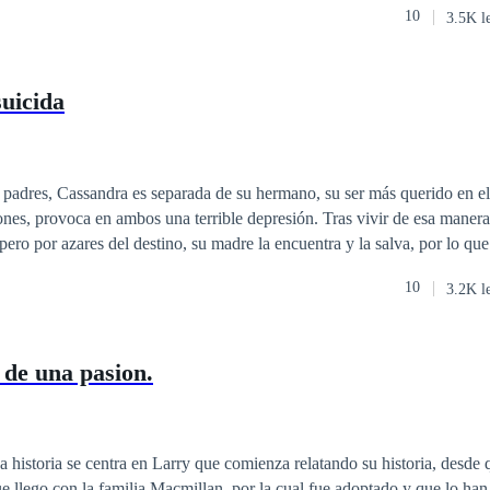
10
3.5K l
uicida
s padres, Cassandra es separada de su hermano, su ser más querido en e
iones, provoca en ambos una terrible depresión. Tras vivir de esa maner
 pero por azares del destino, su madre la encuentra y la salva, por lo que
a Alberto. Pero al reencontrarse con su hermano y con los recuerdos, to
10
3.2K l
rán continuar juntos a pesar de las dificultades de la vida? ¿Podrán tene
de una pasion.
La historia se centra en Larry que comienza relatando su historia, desde
 llego con la familia Macmillan, por la cual fue adoptado y que lo ha