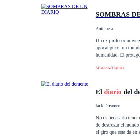
SOMBRAS D
Antipoeta
Un ex profesor univers
apocalíptico, un mund
humanidad. El protagon
poderes para detectar a l
Misterio/Thriller
desarrolla a través de
suspense y emoción. Pa
diversas emociones que 
El
diario
del d
prestigiosa página Stt
Diario
Z, que comenzó 
Jack Dreamer
encantado, es muy chul
No es necesario tener un inicio trágic
Pelusa es una mascota 
de destrozar el mundo 
el giro que esta da en
Bienvenidos al
diario