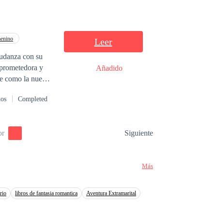
ontrol ante sus
da que ya no
enino
Leer
mudanza con su
ompen, sigue
a prometedora y
Añadido
te como la nueva
dos
Completed
 desconfiado,
 obsesiona con
ara un plan para
or
Siguiente
Más
rio
libros de fantasia romantica
Aventura Extramarital