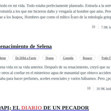
todo en mi vida. Todo estaba perfectamente planeado. Entraría a la uni
 Destruiría a los que me hicieron daño y vengaría al hombre que amo. Per
ar a los Iκαρος. Hombres que como el mítico Ícaro de la mitología gri
l es…él es el motivo por el que mis alas
10
7.0K l
enacimiento de Selena
iente
De Débil a Fuerte
Drama
Comedia
Renacer
Poder 
na vida en su vida anterior. Después de su renacimiento, creyó que su v
otros al confiar en el misterioso agua de manantial que obtuvo acciden
a hacer perfumes, aceites esenciales y varios bálsamos. Pero ¿por qué Lucio, su
e la mira fijamente? ¿Sigue reflexionando sobre lo que dijo cuando rom
10
10.9K leí
ta y por qué huye del
API; EL
DIARIO
DE UN PECADOR
etido después de casarse ~