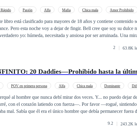
 Rápido
Pasión
Alfa
Mafia
Chica mala
Amor Prohibido
ventura de Una Noche
ro está clasificado para mayores de 18 años y contiene contenido se
 noche voy a dejar de fingir. Bell cree que soy su dulce novia. Pero es su
ero yo: húmeda, necesitada y ansiosa por ser arruinada. Una mirada. Un susurro.
endo
2
63.8K l
«papá». Esto no es solo sexo. Esto es pecado. Y se siente 
 vergüenza es un juego previo y la obediencia sabe a lujuria. Donde el 
storias crudas, obscenas e indulgentes en las
NITO: 20 Daddies—Prohibido hasta la últim
emasiado oscuro para explorar, ningún límite demasiado sagrado para c
impregnada de placer, castigo y el regusto agridulce de la liberación. Y te encantará
libro lleno de fantasías sexuales salvajes. Únete al viaje, si puedes soportar el
POV en primera persona
Alfa
Chica mala
Dominante
Dif
Relación en la Oficina
Ritmo Rápido
erqué al hombre que nunca debí mirar dos veces. Y... no puedo dejar de 
ré, con el corazón latiendo con fuerza—. Por favor —rogué, sintiendo 
pude detenerme. Ahora, todos mis secretos quedan atrapados aquí, entr
9.2
243.2K l
istorias más intensas y oscuras que jamás se contaron. Es un
diario
carga
racción que no