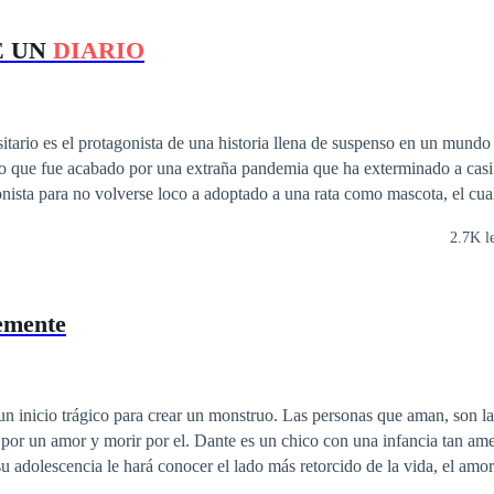
E UN
DIARIO
itario es el protagonista de una historia llena de suspenso en un mundo
o que fue acabado por una extraña pandemia que ha exterminado a casi 
ista para no volverse loco a adoptado a una rata como mascota, el cual
os infectados que se acercan, convirtiéndose en una alarma infalible. El libro se
2.7K l
 un
diario
personal escrito en primera persona y en tiempo real, lo que b
rticularmente la obra, a pesar de estar llena de suspense, está cargada
toca la fibra de quien la lea. Esta obra vale decir, fue finalista en el c
emente
orybox.com siendo una de las más seguidas por los usuarios lectores. S
con una única entre ahora tiene una segunda parte para los fans de esta
Invitados a leerla. Comentario de una seguidora en el concurso de Sttorybox: 
a y llena de suspenso, ojalá pueda haber una tercera parte y una cuarta t
o para crear un monstruo. Las personas que aman, son las únicas capaces
encantadora, no imaginé que yo iba a querer a una rata".
por un amor y morir por el. Dante es un chico con una infancia tan am
 su adolescencia le hará conocer el lado más retorcido de la vida, el amo
del demente.