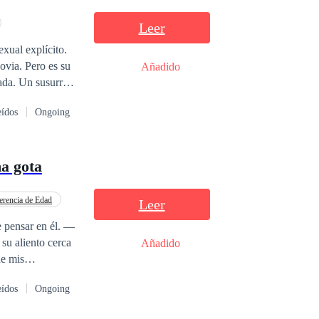
Leer
xual explícito.
Añadido
eídos
Ongoing
tan bien ser una pecadora. Bienvenidos al
diario
de
placer es un
a gota
ruzar. Cada
n
erencia de Edad
Leer
pensar en él. —
su aliento cerca
Añadido
e estas páginas.
eídos
Ongoing
do de deseos que