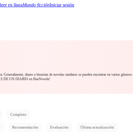
Mundo ficción
Iniciar sesión
BTQ+
YA/TEEN
Paranormal
Misterio/Thriller
Oriental
Juegos
Historia
MM
ea. Generalmente, diario o historias de novelas similares se pueden encontrar en varios géneros
MBRAS DE UN DIARIO en BueNovela!
Completo
d
Recomendación
Evaluación
Última actualización