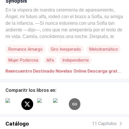
Synopsis
En la víspera de nuestra ceremonia de apareamiento,
Ángel, mi futuro alfa, rodeó con el brazo a Sofía, su amiga
de la infancia. —Si nunca estuviera con una Sofía tan
ardiente —dijo—, creo que me arrepentiría por el resto de
mi vida. Camila, concédenos una noche. Después, te
seré fiel para siempre. Serás la Luna insustituible de la
Romance Amargo
Giro Inesperado
Melodramático
Manada Pino Plateado. Lo miré por un momento, y, al ver
que hablaba en serio, asentí con la cabeza. Él alzó a
Mujer Poderosa
Alfa
Independiente
Sofía en brazos y se internó en el bosque. Al pasar junto
a mí, esbozó una sonrisa ladeada. —Esta noche, Camila,
Dejar en ridículo
Arrepentirse
Escape de la Boda
Reencuentro Destinado Novelas Online Descarga gratuita de PDF
también estás libre de buscar otro lobo. No me opondré.
—No necesito buscar muy lejos —respondí con calma,
girándome hacia la figura que esperaba entre las
Comparitr los libros en:
sombras. Allí estaba Lucas, alfa de la Manada Piedra
Negra, nuestros rivales… y mi primer amor, un amor que
terminó antes de siquiera comenzar. —Alfa Lucas —
susurré, encontrándome con su mirada intensa—. Esta
noche, hazme tuya… por favor.
Catálogo
11 Capítulos