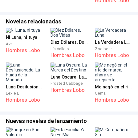
Hombres Lobo
esta alianza y no podía darme el lujo de rechazarlo.
Creía que estaba cautivada por su poder de Alfa,
deseosa de convertirme en su única Luna, incapaz de
Novelas relacionadas
desafiar sus demandas más indignantes.
Ni Luna, ni tuya
Diez Dólares, Dos Vidas
La Verdadera Luna
Lo curioso era que no estaba del todo equivocado.
Ava
Lía Vallejo
Zoe bear
Hombres Lobo
Las manadas pequeñas a menudo buscaban
Hombres Lobo
Hombres Lobo
protección de alfas poderosos, y yo ya había sentido
esa presión antes.
Luna Oscura: La Marca del Destino
Pero no con él. No así. No como objeto de humillación
Frosted Cabbage
Luna Desilusionada: La Huida de la Manada
Me negó en el rito de marca, ahora se arrepiente
Hombres Lobo
pública.
Lexie L
Gema
Hombres Lobo
Hombres Lobo
Las asistentes lunares a mi lado notaron el cambio en
el aire. Sus aromas se agudizaron y una de ellas me
Nuevas novelas de lanzamiento
tocó suavemente el brazo.
—Camila, no lo hagas. Esto es una locura.