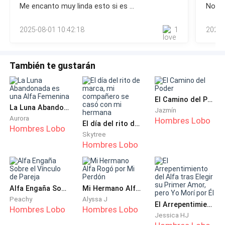
Una noche de libertad absoluta… para los dos.
Me encanto muy linda esto si es ...
No pu
sostuvo con firmeza, y con una chispa sanguinaria en la
mirada, le devolvió el golpe sin dudar.Ángel salió volando y
Un murmullo recorrió al grupo, seguido por aullidos
2025-08-01 10:42:18
1
2025-
se estrelló contra el estante de
emocionados.
Me mantuve en silencio, con el rostro imperturbable.
También te gustarán
La manada se calló, percibiendo la tormenta que se
El Camino del Poder
avecinaba.
La Luna Abandonada es una Alfa Femenina
Jazmín
Aurora
Hombres Lobo
El día del rito de marca, mi compañero se casó con mi hermana
La intención de Ángel flotaba en el aire. Quería tener
Hombres Lobo
Skytree
una última aventura salvaje con su antigua amante
Hombres Lobo
antes de quedar atado por un matrimonio político. Un
último aullido rebelde antes de que le pusieran el
collar.
Alfa Engaña Sobre el Vínculo de Pareja
Mi Hermano Alfa Rogó por Mi Perdón
Peachy
Alyssa J
Él daba por hecho que yo aceptaría. Porque mi
El Arrepentimiento del Alfa tras Elegir su Primer Amor, pero Yo Morí por Él
Hombres Lobo
Hombres Lobo
Jessica HJ
Manada Sombra Lunar necesitaba desesperadamente