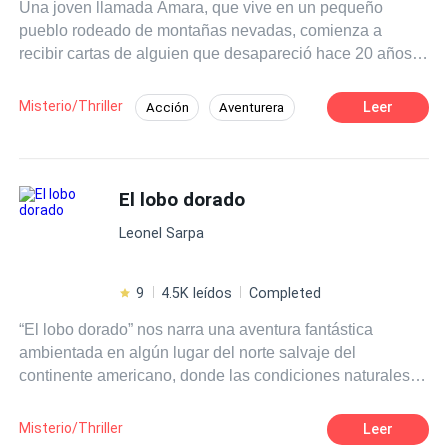
Una joven llamada Amara, que vive en un pequeño
pueblo rodeado de montañas nevadas, comienza a
recibir cartas de alguien que desapareció hace 20 años:
su madre. Nadie cree que sea posible… excepto un
anciano bibliotecario que parece saber más de lo que
Misterio/Thriller
Leer
Acción
Aventurera
dice. A medida que Amara investiga, descubre secretos
Drama
Actor / Actriz
Rebelde
familiares, pasadizos ocultos y un diario que conecta con
un pasado que tal vez no sea tan pasado.
Adolescente
Desafío a las Expectativas
El lobo dorado
Verdad Oculta
De Débil a Fuerte
Leonel Sarpa
9
4.5K leídos
Completed
“El lobo dorado” nos narra una aventura fantástica
ambientada en algún lugar del norte salvaje del
continente americano, donde las condiciones naturales
extremas hace de los hombres conquistadores de esas
tierras, animales tan salvajes como los que habitan allí
Misterio/Thriller
Leer
desde tiempos inmemoriales. La obsesión de un