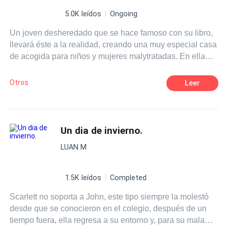
5.0K leídos
Ongoing
Un joven desheredado que se hace famoso con su libro,
llevará éste a la realidad, creando una muy especial casa
de acogida para niños y mujeres malytratadas. En ella
conocerán por fin el cariño que nunca les dieron y una
paz muy necesaria para `poder crecer como personas.
Otros
Leer
Aquellos desheredados que son deshechados por al
sociedad se convertirán en maravillosas personas con
una vida propia y verán llegar la felicidad.
Un dia de invierno.
LUAN M
1.5K leídos
Completed
Scarlett no soporta a John, este tipo siempre la molestó
desde que se conocieron en el colegio, después de un
tiempo fuera, ella regresa a su entorno y, para su mala