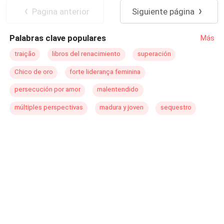
historia que no te debes perder....
Pagina anterior
Siguiente página
Palabras clave populares
Más
traição
libros del renacimiento
superación
Chico de oro
forte liderança feminina
persecución por amor
malentendido
múltiples perspectivas
madura y joven
sequestro