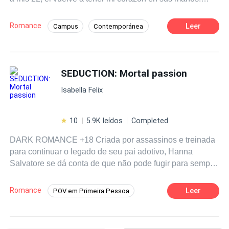
Bianca había construido una muralla de perfección y
frialdad para cuidar su corazón de todo dolor, pero nunca
Romance
Leer
Campus
Contemporánea
se imagino que aquella imagen de chica perfecta se fuera
CEO
De Odio al Amor
Chico malo
por el caño tan rápido, luego que volviera a caminar por
los pasillos de su Universidad el odioso Guillermo
POV en primera persona
Chica mala
Calesa. El chico que rompió su corazón años atrás. Pero
SEDUCTION: Mortal passion
Ritmo Rápido
esta vez ella no era la misma niña de 17 años. Esta vez
Isabella Felix
la historia será diferente.
10
5.9K leídos
Completed
DARK ROMANCE +18 Criada por assassinos e treinada
para continuar o legado de seu pai adotivo, Hanna
Salvatore se dá conta de que não pode fugir para sempre
do seu antigo sobrenome. a Máfia Salazar à procura, e se
torna impossível para ela fugir de seu destino. Sua
Romance
Leer
POV em Primeira Pessoa
relação é ameaçada por Dimitri Devan quando ele vê que
Romance Sombrio
Enredo Acelerado
só por ela conseguirá tudo o que sempre almejou, entre
duas opções : mata-la ou amá-la, ele opta pela segunda,
Badgirl
Herdeiro/Herdeira
Dominante