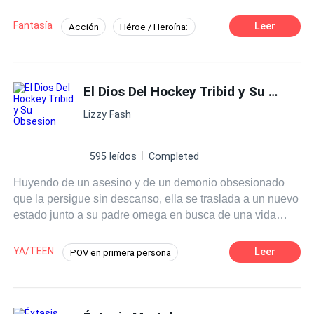
Fantasía
Leer
Acción
Héroe / Heroína:
Lit-RPG
El Dios Del Hockey Tribid y Su Obsesion
Lizzy Fash
595 leídos
Completed
Huyendo de un asesino y de un demonio obsesionado
que la persigue sin descanso, ella se traslada a un nuevo
estado junto a su padre omega en busca de una vida
tranquila. Sin embargo, allí se cruza en su camino un
tribid —un dios del hockey— aún más peligroso y
YA/TEEN
Leer
POV en primera persona
obsesionado. Él es su compañero eterno, su mate. Haría
Romance oscuro
Contemporánea
lo qure fuera necesario para conservarla. La ama con la
misma intensidad con la que respira. Ella duda y resiste,
Dominante
Protagonista femenina fuerte
pero él jamás la soltará.