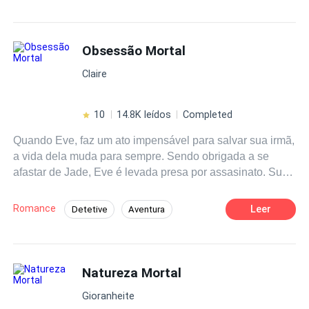
Amor Dulce
Chica buena
que no eligió. Sin embargo, inesperadamente conoce al
padre David Gallagher, un sacerdote cautivador y
Diferencia de Edad
Amor Prohibido
complejo, el cual trastoca sus expectativas. Entre
Obsessão Mortal
conversaciones y silencios compartidos, Holly siente
Claire
cómo nace algo que desafía todas las reglas. Con el
riesgo constante de ser descubiertos, ambos enfrentan no
solo los obstáculos externos, sino también sus propios
10
14.8K leídos
Completed
miedos y sombras del pasado, los demonios que los
Quando Eve, faz um ato impensável para salvar sua irmã,
persiguen. Ahora deberán cuestionarse: ¿El amor que
a vida dela muda para sempre. Sendo obrigada a se
sienten merece el sacrificio de desafiar sus mundos?
afastar de Jade, Eve é levada presa por assasinato. Sua
irmã agora sendo cuidada por um empresário famoso por
ser rude e casca grossa, Eve terá que enfrentar e saber
Romance
Leer
Detetive
Aventura
lidar com o mundo de Sebastian para ter sua irmã de
Drama
Vingança
Enredo Acelerado
volta. Uma história de amor, e sangue, cheio de mentiras
e supresa, acaba se tornando uma obsessão mortal.
Natureza Mortal
Gioranheite