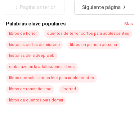
o que poderá culminar na sua destruição completa ou na
Casamento por Contrato
Pagina anterior
Siguiente página
sua vitória.
Casamento Relâmpago
Palabras clave populares
Más
libros de horror
cuentos de terror cortos para adolescentes
historias cortas de misterio
libros en primera persona
historias de la deep web
embarazo en la adolescencia libros
libros que vale la pena leer para adolescentes
libros de romanticismo
libertad
libros de cuentos para dormir