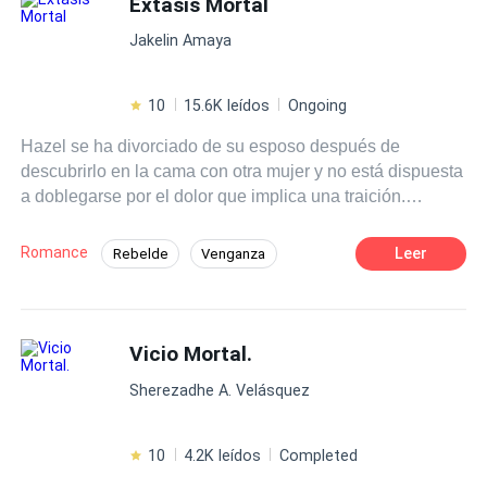
Éxtasis Mortal
Independiente
Erótico
Jakelin Amaya
10
15.6K leídos
Ongoing
Hazel se ha divorciado de su esposo después de
descubrirlo en la cama con otra mujer y no está dispuesta
a doblegarse por el dolor que implica una traición.
Dispuesta a disfrutar de su éxito y el retorno a la soltería
se ve envuelta en una aventura con un hombre que es
Romance
Leer
Rebelde
Venganza
todo lo contrario a lo que ha tenido antes. Él es fuego, es
Divorcio
Traición
Romance oscuro
pasión y es deseo. Un éxtasis mortal que está dispuesta
a disfrutar. Y es que no hay mejor manera de arrancarse
CEO
Independiente
Poder Femenino
del corazón un amor que cayendo en las redes de la
Vicio Mortal.
Contemporánea
seducción, sucumbiendo a lo malo, a lo placentero y a
Sherezadhe A. Velásquez
todo aquello que incita al pecado.
10
4.2K leídos
Completed