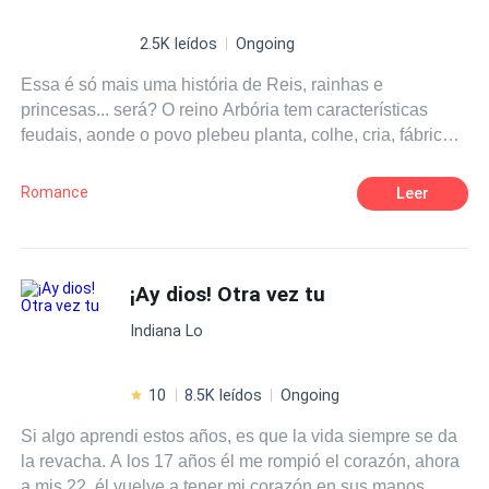
2.5K leídos
Ongoing
Essa é só mais uma história de Reis, rainhas e
princesas... será? O reino Arbória tem características
feudais, aonde o povo plebeu planta, colhe, cria, fábrica...
Tudo em prol do reino. Aquele que tenta se rebelar é
preso e pode chegar a forca por traição. Além das leis
Romance
Leer
sancionadas, parte da realeza de Arbória tinha o costume
de fazer uso da pureza inocentes da filhas de
camponeses, como se lhe fossem de direito. Essa prática
havia sido extinta com o Rei Conrado Arbória, contudo
¡Ay dios! Otra vez tu
algum nobre ainda fazia por suas costas antes da morte
Indiana Lo
do rei. Arbória nunca mais será a mesma, após o rei
Conrado decretar de maneira torpe ou não, que seu
substituto ao reinado seria seu enteado Nuno, ao invés
10
8.5K leídos
Ongoing
de seu filho legítimo Salvador. Após esse fato, o ódio
Si algo aprendi estos años, es que la vida siempre se da
entre os irmãos só fez aumentar.
la revacha. A los 17 años él me rompió el corazón, ahora
a mis 22, él vuelve a tener mi corazón en sus manos.