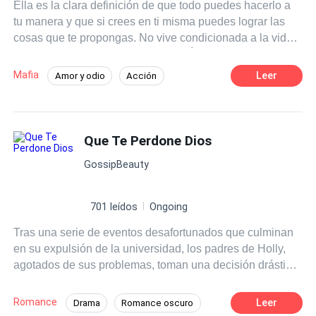
Ella es la clara definición de que todo puedes hacerlo a
tu manera y que si crees en ti misma puedes lograr las
cosas que te propongas. No vive condicionada a la vida
ya que ella crea su propio destino. Él es una persona que
se rebela siempre ante la autoridad del tipo que sea y el
Mafia
Leer
Amor y odio
Acción
cual es difícil de controlar. Él tiene una personalidad
Poder Femenino
Dominante
rebelde. Ella estaba lista para darse a conocer y él
estaba listo para ser el vencedor y ambos se encontraban
Arrogante
Chico malo
con muchas ansias de empezar con su juego de
Que Te Perdone Dios
Amor Prohibido
seducción y con esas grandes malas Intenciones
GossipBeauty
logrando así convertirse en un Vicio Mortal.
701 leídos
Ongoing
Tras una serie de eventos desafortunados que culminan
en su expulsión de la universidad, los padres de Holly,
agotados de sus problemas, toman una decisión drástica:
enviarla a un convento con la esperanza de que
encuentre paz y el camino para convertirse en monja.
Romance
Leer
Drama
Romance oscuro
Holly, sin rumbo y sin opciones, se resigna a una vida