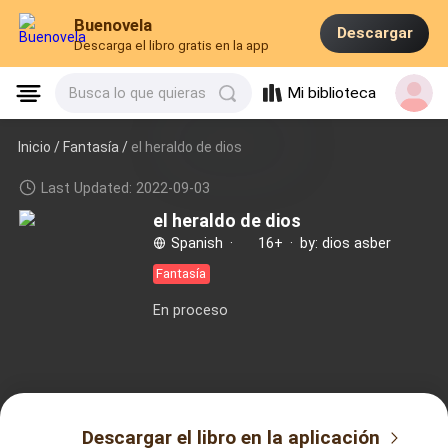
Buenovela
Descargar
Descarga el libro gratis en la app
Mi biblioteca
Busca lo que quieras
Inicio /
Fantasía
/
el heraldo de dios
Last Updated: 2022-09-03
el heraldo de dios
Spanish
·
16+
·
by: dios asber
Fantasía
En proceso
Descargar el libro en la aplicación