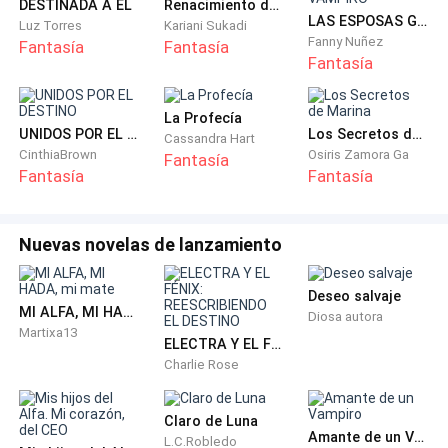
dejar que mi cuerpo actúe” después de terminar de
DESTINADA A ÉL
Renacimiento del Hombre Lobo
LAS ESPOSAS GEMELAS DEL REY VAMPIRO
Luz Torres
Kariani Sukadi
hablar, veo como el guardia está sonriendo muy pero
Fanny Nuñez
Fantasía
Fantasía
muy excesivamente, no sabia que tenia o que le
Fantasía
estaba dando, pero de repente, el guardia me agarra el
brazo y le da un beso “ohh... mi señor andres, no soy
La Profecía
digno de escuchar sus magistrales palabras. Por
UNIDOS POR EL DESTINO
Los Secretos de Marina
Cassandra Hart
CinthiaBrown
Osiris Zamora Ga
favor ilumíneme con su conocimiento”.
Fantasía
Fantasía
Fantasía
Después de un rato de estar hablando, ya era hora de
retirarme del lugar. Mi cuerpo y mente estaban muy
Nuevas novelas de lanzamiento
cansadas, necesitaba urgente un descanso. Después
de unas horas llego a mi casa, era pequeña pero
Deseo salvaje
cómoda, esto era lo único que mis padres me habían
MI ALFA, MI HADA, mi mate
Diosa autora
Martixa13
dejado antes de morir.
ELECTRA Y EL FÉNIX: REESCRIBIENDO EL DESTINO
Charlie Rose
Al entrar se puede ver que es una casa muy común, en
la sala había solo un sofa y una mesa pequeña.
Claro de Luna
Amante de un Vampiro
Camino hasta entrar en mi habitacion, pongo mis
L.C.Robledo