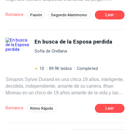
empezando por mí.
descubramos como las líneas entre lo bueno y lo malo se
desdibujan en esta intensa historia
Romance
Leer
Pasión
Segundo Matrimonio
Romance oscuro
Inteligente
Policía
Deseo de Control
Divorcio
En busca de la Esposa perdida
Amor Prohibido
Embarazo
Sofía de Orellana
10
89.9K leídos
Completed
Sinopsis Sylvie Durand es una chica 19 años, inteligente,
decidida, independiente, amante de su carrera. Ilhan
Moreau es un chico de 19 años amante de la vida y las
libertades de la juventud. Pero todo se terminará para
ellos cuando los obliguen a casarse para cerrar un trato y
Romance
Leer
Ritmo Rápido
esconder la vida de Ilhan. Será la guerra declarada, hasta
Poder Femenino
Mujeriego
que llegue el divorcio y uno de ellos se dé cuenta que se
enamoró, y el otro se vaya con el corazón roto. ¿Podrán
Independiente
Millonario Instantáneo