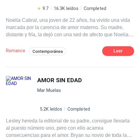
9.7
16.3K leídos
Completed
Noelia Cabral, una joven de 22 años, ha vivido una vida
marcada por la carencia de amor materno. Su madre,
distante y fría, la dejó con una sed de afecto que Noelia
buscó satisfacer en una relación de cuatro años con un
hombre que aunque se portó de maravilla con ella, se
Romance
Leer
Contemporánea
sentía dependiente de él. Un día, se da cuenta de que
Poder Femenino
Independiente
merece más y decide terminar con esa relación donde no
se sentía totalmente presumida. La liberación que siente
Diferencia de Edad
CEO
es inmensa, y se da cuenta de que ha estado viviendo la
AMOR SIN EDAD
Desafío a las Expectativas
Pasión
vida de alguien más. Con renovada confianza, Noelia. El
Mar Muelas
sueño de Noelia siempre ha sido ser la asistente
personal de una famosa empresaria Argentina. Hasta que
un suceso logró que ella tuviese una oportunidad. Su
5.2K leídos
Completed
determinación y talento llaman la atención de la
Lesley hereda la editorial de su padre, consigue llevarla
empresaria, y pronto se encuentra en el escenario que le
al puesto número uno, pero con ello acarrea
gusta, viviendo su pasión. Es allí donde conoce a Leonel,
consecuencias para el amor. Bryan su novio de toda la
un exitoso empresario y modelo de 40 años, que se