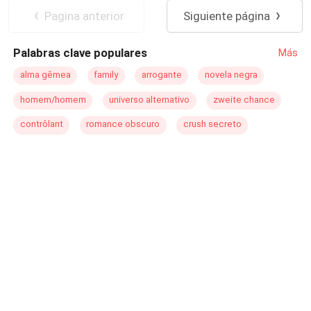
volver a unirse luego de terminar con su matrimonio?
Diferencia de Edad
CEO
Pagina anterior
Siguiente página
Contemporánea
Matrimonio por Contrato
Palabras clave populares
Más
alma gêmea
family
arrogante
novela negra
homem/homem
universo alternativo
zweite chance
contrôlant
romance obscuro
crush secreto