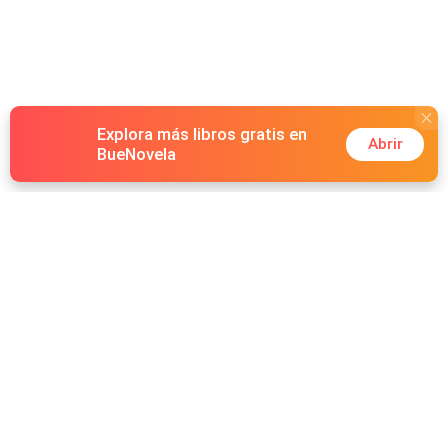
Explora más libros gratis en
Abrir
BueNovela
Hot Genres
Romance
Recursos
Hombre lobo
Palabras clave
Redes Sociales
Mafia
Búsquedas calientes